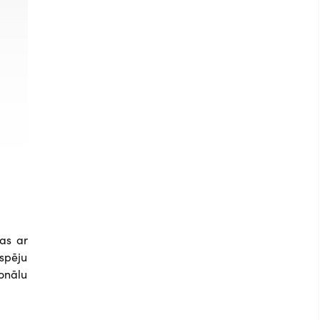
bas ar
spēju
onālu