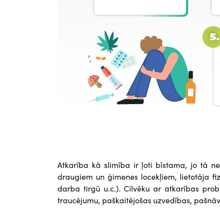
Atkarība kā slimība ir ļoti bīstama, jo tā n
draugiem un ģimenes locekļiem, lietotāja f
darba tirgū u.c.). Cilvēku ar atkarības pr
traucējumu, paškaitējošas uzvedības, pašnāvīb