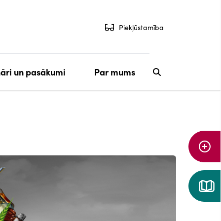
Piekļūstamība
āri un pasākumi
Par mums
Aiz