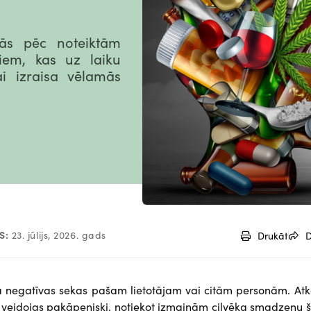
nās pēc noteiktām
iem, kas uz laiku
ai izraisa vēlamās
S:
23. jūlijs, 2026. gads
Drukāt
D
da negatīvas sekas pašam lietotājam vai citām personām. At
ā veidojas pakāpeniski, notiekot izmaiņām cilvēka smadzeņu 