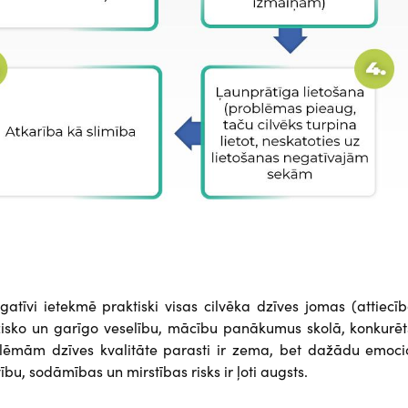
egatīvi ietekmē praktiski visas cilvēka dzīves jomas (attiecī
izisko un garīgo veselību, mācību panākumus skolā, konkurēt
oblēmām dzīves kvalitāte parasti ir zema, bet dažādu emoci
u, sodāmības un mirstības risks ir ļoti augsts.