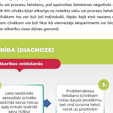
elu vai procesu lietošanu, pat apzinoties lietošanas negatīvās
cik ātri cilvēks kļūst atkarīgs no noteiktu vielu vai procesu lieto
vēkam tas var būt ļoti individuāli, tāpēc šajā ziņā neviens
enam cilvēkam var būt tikai kā vienreizējs eksperiments vai īsl
 ar atkarību visas dzīves garumā.