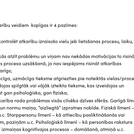
karību veidiem kopīgas ir 4 pazīmes:
 kontrolēt atkarību izraisošo vielu jeb lietošanas procesu, laiku,
akās atzīt problēmu un viņam nav nekādas motivācijas to risināt
s procesa uzsākšanā, jo nav iespējams risināt atkarības
arīgs;
cīga, uzmācīga tieksme atgriezties pie noteiktās vielas/proc
jas spilgtāk vai vājāk izteikta tieksme, kas izveidojas un
t gan psiholoģiska, gan fiziska;
tkarība rada problēmas visās cilvēka dzīves sfērās. Garīgā līm
u un normu maiņa, “aizliegtā” izpratnes nobīde. Fiziskā līmenī 
.c. Starppersonu līmenī – kā attiecību pasliktināšanās vai
, paziņām u.c. Psiholoģiskā līmenī – kā personības rakstura
a, izmaiņas kognitīvajos procesos – domāšanā, atmiņā u.c.