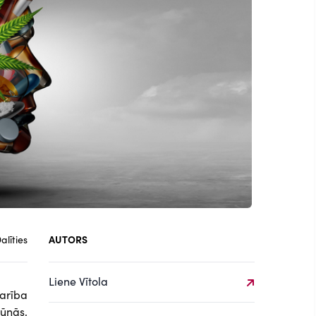
alīties
AUTORS
Liene Vītola
karība
šūnās,