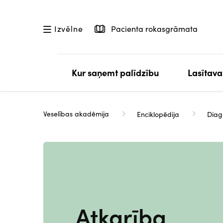
Pārlekt
uz
Pacienta rokasgrāmata
Izvēlne
galveno
saturu
Kur saņemt palīdzību
Lasītava
Veselības akadēmija
Enciklopēdija
Diag
Atkarība