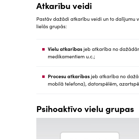
Atkarību veidi
Pastāv dažādi atkarību veidi un to dalījumu ve
lielās grupās:
Vielu atkarības
jeb atkarība no dažādām
medikamentiem u.c.;
Procesu atkarības
jeb atkarība no dažā
mobilā telefona), datorspēlēm, azartspē
Psihoaktīvo vielu grupas
Attēls