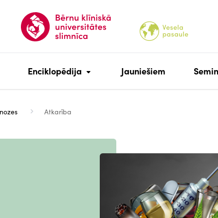
Enciklopēdija
Jauniešiem
Semin
nozes
Atkarība
Attēls