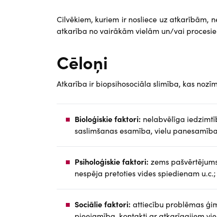
Cilvēkiem, kuriem ir nosliece uz atkarībām, ne
atkarība no vairākām vielām un/vai procesi
Cēloņi
Atkarība ir biopsihosociāla slimība, kas nozīmē
Bioloģiskie faktori:
nelabvēlīga iedzimtī
saslimšanas esamība, vielu panesamība
Psiholoģiskie faktori:
zems pašvērtējums,
nespēja pretoties vides spiedienam u.c.;
Sociālie faktori:
attiecību problēmas ģim
pieejamība, kontakti ar atkarīgajiem vie