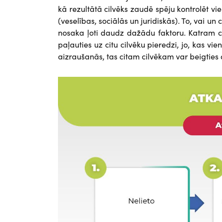
kā rezultātā cilvēks zaudē spēju kontrolēt vi
(veselības, sociālās un juridiskās). To, vai un 
nosaka ļoti daudz dažādu faktoru. Katram cil
paļauties uz citu cilvēku pieredzi, jo, kas vi
aizraušanās, tas citam cilvēkam var beigties
Attēls