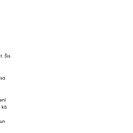
. Šis
esa
enī
– kā
 un