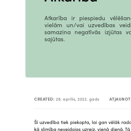
Atkarība ir piespiedu vēlēša
vielām un/vai uzvedības veid
samazina negatīvās izjūtas v
sajūtas.
CREATED:
28. aprīlis, 2022. gads
ATJAUNOT
Šī uzvedība tiek piekopta, lai gan vēlāk ra
kā slimība neveidojas uzreiz, vienā dienā. T