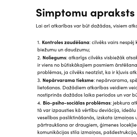
Simptomu apraksts
Lai arī atkarības var būt dažādas, visiem at
Kontroles zaudēšana
: cilvēks vairs nespēj
biežumu un daudzumu;
Noliegums
: atkarīgs cilvēks visbiežāk ats
ir viens no būtiskākajiem posmiem ārstēšana
problēmas, ja cilvēks neatzīst, ka ir kļuvis atk
Nepārvarama tieksme
: nepārvarama, spē
lietošanas. Dažādiem atkarības veidiem veido
nostiprinās dažādos laika periodos un var bū
Bio-psiho-sociālas problēmas
: jebkura a
tā var izpausties kā vērtību deviācija, ideāl
veselības pasliktināšanās, izskata izmaiņas u
pārtraukšana ar draugiem, ģimenes locekļiem
komunikācijas stila izmaiņas, pašdestrukcij