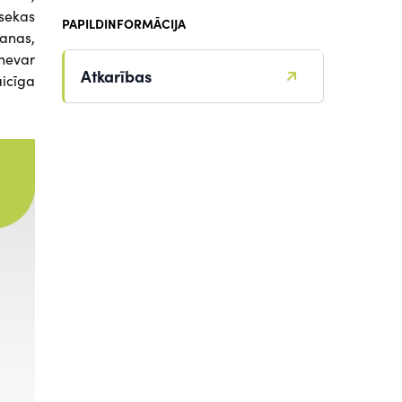
 sekas
PAPILDINFORMĀCIJA
šanas,
 nevar
Atkarības
aicīga