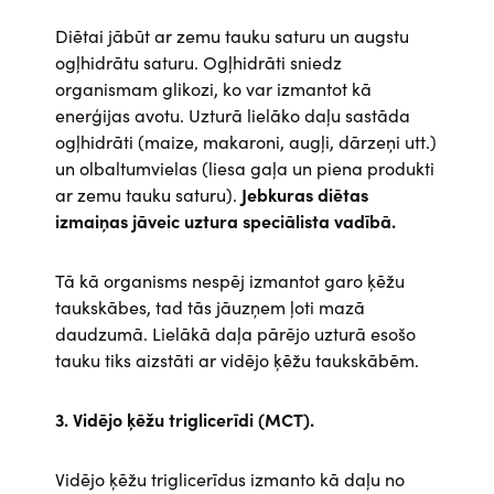
Diētai jābūt ar zemu tauku saturu un augstu
ogļhidrātu saturu. Ogļhidrāti sniedz
organismam glikozi, ko var izmantot kā
enerģijas avotu. Uzturā lielāko daļu sastāda
ogļhidrāti (maize, makaroni, augļi, dārzeņi utt.)
un olbaltumvielas (liesa gaļa un piena produkti
ar zemu tauku saturu).
Jebkuras diētas
izmaiņas jāveic uztura speciālista vadībā.
Tā kā organisms nespēj izmantot garo ķēžu
taukskābes, tad tās jāuzņem ļoti mazā
daudzumā. Lielākā daļa pārējo uzturā esošo
tauku tiks aizstāti ar vidējo ķēžu taukskābēm.
3. Vidējo ķēžu triglicerīdi (MCT).
Vidējo ķēžu triglicerīdus izmanto kā daļu no