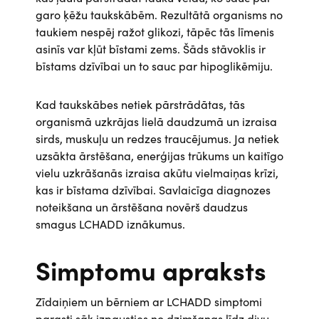
garo ķēžu taukskābēm. Rezultātā organisms no
taukiem nespēj ražot glikozi, tāpēc tās līmenis
asinīs var kļūt bīstami zems. Šāds stāvoklis ir
bīstams dzīvībai un to sauc par hipoglikēmiju.
Kad taukskābes netiek pārstrādātas, tās
organismā uzkrājas lielā daudzumā un izraisa
sirds, muskuļu un redzes traucējumus. Ja netiek
uzsākta ārstēšana, enerģijas trūkums un kaitīgo
vielu uzkrāšanās izraisa akūtu vielmaiņas krīzi,
kas ir bīstama dzīvībai. Savlaicīga diagnozes
noteikšana un ārstēšana novērš daudzus
smagus LCHADD iznākumus.
Simptomu apraksts
Zīdaiņiem un bērniem ar LCHADD simptomi
parasti sāk izpausties no dzimšanas līdz divu