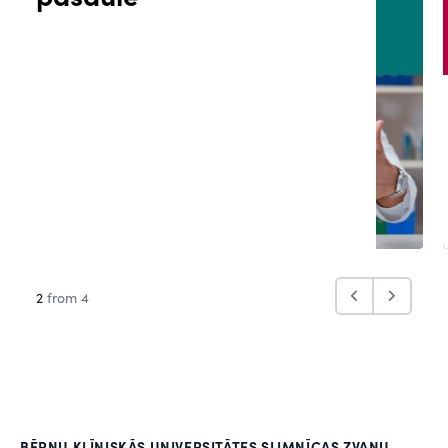
2
from 4
BĒRNU KLĪNISKĀS UNIVERSITĀTES SLIMNĪCAS ZVANU