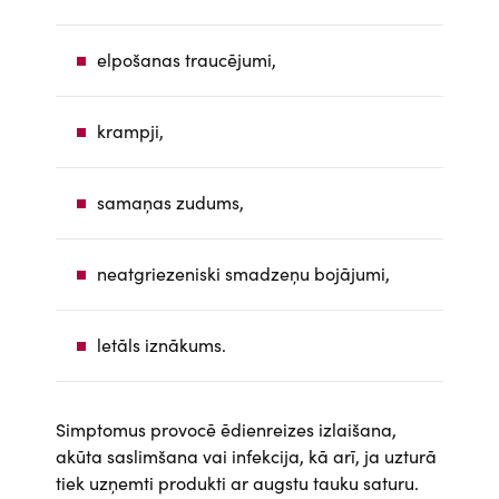
elpošanas traucējumi,
krampji,
samaņas zudums,
neatgriezeniski smadzeņu bojājumi,
letāls iznākums.
Simptomus provocē ēdienreizes izlaišana,
akūta saslimšana vai infekcija, kā arī, ja uzturā
tiek uzņemti produkti ar augstu tauku saturu.