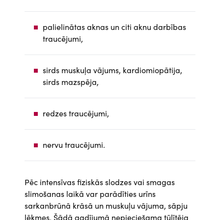
palielinātas aknas un citi aknu darbības
traucējumi,
sirds muskuļa vājums, kardiomiopātija,
sirds mazspēja,
redzes traucējumi,
nervu traucējumi.
Pēc intensīvas fiziskās slodzes vai smagas
slimošanas laikā var parādīties urīns
sarkanbrūnā krāsā un muskuļu vājuma, sāpju
lēkmes. Šādā gadījumā nepieciešama tūlītēja