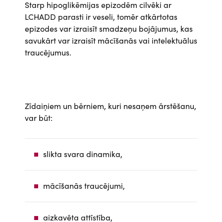
Starp hipoglikēmijas epizodēm cilvēki ar
LCHADD parasti ir veseli, tomēr atkārtotas
epizodes var izraisīt smadzeņu bojājumus, kas
savukārt var izraisīt mācīšanās vai intelektuālus
traucējumus.
Zīdaiņiem un bērniem, kuri nesaņem ārstēšanu,
var būt:
slikta svara dinamika,
mācīšanās traucējumi,
aizkavēta attīstība,