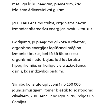
mēs ilgu laiku neēdam, piemēram, kad
izlaižam ēdienreizi vai guļam.
Ja LCHAD enzīma trūkst, organisms nevar
izmantot alternatīvu enerģijas avotu – taukus.
Gadījumā, ja pieejamā glikoze ir izlietota,
organisms enerģijas iegūšanai mēģina
izmantot taukus, bet tā kā šis process
organismā nedarbojas, tad tas izraisa
hipoglikēmiju, un kaitīgu vielu uzkrāšanos
asinīs, kas ir dzīvībai bīstami.
Slimību konstatē aptuveni 1 no 250 000
jaundzimušajiem, tomēr biežāk tā sastopama
cilvēkiem, kuru senči ir no Igaunijas, Polijas un
Somijas.