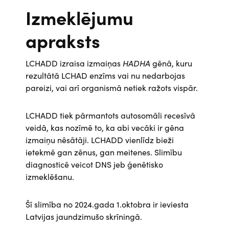
Izmeklējumu
apraksts
LCHADD izraisa izmaiņas
HADHA
gēnā, kuru
rezultātā LCHAD enzīms vai nu nedarbojas
pareizi, vai arī organismā netiek ražots vispār.
LCHADD tiek pārmantots autosomāli recesīvā
veidā, kas nozīmē to, ka abi vecāki ir gēna
izmaiņu nēsātāji. LCHADD vienlīdz bieži
ietekmē gan zēnus, gan meitenes. Slimību
diagnosticē veicot DNS jeb ģenētisko
izmeklēšanu.
Šī slimība no 2024.gada 1.oktobra ir ieviesta
Latvijas jaundzimušo skrīningā.