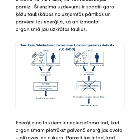
pareizi. Šī enzīma uzdevums ir sadalīt garo
ķēžu taukskābes no uzņemtās pārtikas un
pārvērst tos enerģijā, kā arī izmantot
organismā jau uzkrātos taukus.
Attēls
Enerģija no taukiem ir nepieciešama tad, kad
organismam pietrūkst galvenā enerģijas avota
– glikozes jeb cukura. Parasti tas ir tad, kad