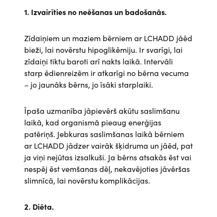
1. Izvairīties no neēšanas un badošanās.
Zīdaiņiem un maziem bērniem ar LCHADD jāēd
bieži, lai novērstu hipoglikēmiju. Ir svarīgi, lai
zīdaiņi tiktu baroti arī nakts laikā. Intervāli
starp ēdienreizēm ir atkarīgi no bērna vecuma
– jo jaunāks bērns, jo īsāki starplaiki.
Īpaša uzmanība jāpievērš akūtu saslimšanu
laikā, kad organismā pieaug enerģijas
patēriņš. Jebkuras saslimšanas laikā bērniem
ar LCHADD jādzer vairāk šķidruma un jāēd, pat
ja viņi nejūtas izsalkuši. Ja bērns atsakās ēst vai
nespēj ēst vemšanas dēļ, nekavējoties jāvēršas
slimnīcā, lai novērstu komplikācijas.
2. Diēta.