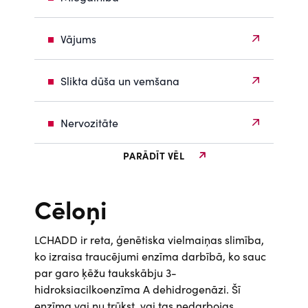
Vājums
Slikta dūša un vemšana
Nervozitāte
PARĀDĪT VĒL
Cēloņi
LCHADD ir reta, ģenētiska vielmaiņas slimība,
ko izraisa traucējumi enzīma darbībā, ko sauc
par garo ķēžu taukskābju 3-
hidroksiacilkoenzīma A dehidrogenāzi. Šī
enzīma vai nu trūkst, vai tas nedarbojas