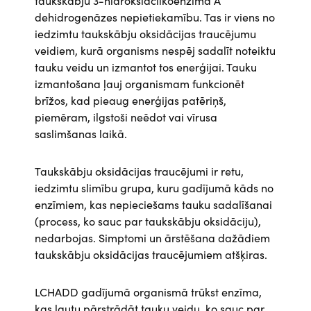
taukskābju 3-hidroksiacilkoenzīma A
dehidrogenāzes nepietiekamību. Tas ir viens no
iedzimtu taukskābju oksidācijas traucējumu
veidiem, kurā organisms nespēj sadalīt noteiktu
tauku veidu un izmantot tos enerģijai. Tauku
izmantošana ļauj organismam funkcionēt
brīžos, kad pieaug enerģijas patēriņš,
piemēram, ilgstoši neēdot vai vīrusa
saslimšanas laikā.
Taukskābju oksidācijas traucējumi ir retu,
iedzimtu slimību grupa, kuru gadījumā kāds no
enzīmiem, kas nepieciešams tauku sadalīšanai
(process, ko sauc par taukskābju oksidāciju),
nedarbojas. Simptomi un ārstēšana dažādiem
taukskābju oksidācijas traucējumiem atšķiras.
LCHADD gadījumā organismā trūkst enzīma,
kas ļautu pārstrādāt tauku veidu, ko sauc par