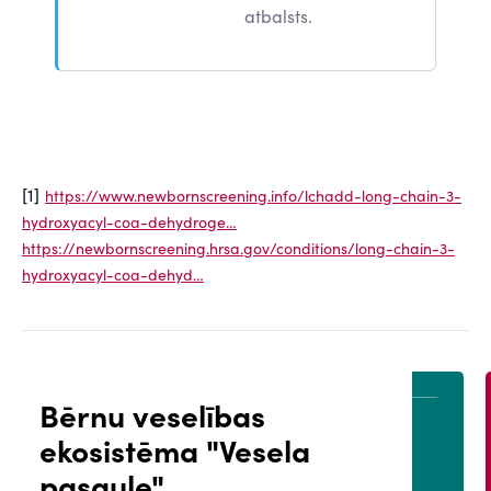
atbalsts.
[1]
https://www.newbornscreening.info/lchadd-long-chain-3-
hydroxyacyl-coa-dehydroge…
https://newbornscreening.hrsa.gov/conditions/long-chain-3-
hydroxyacyl-coa-dehyd…
Bērnu veselības
ekosistēma "Vesela
ĀLS
PACIENTA PORTĀLS
pasaule"