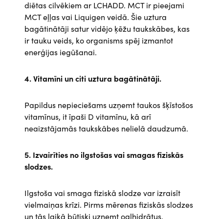
diētas cilvēkiem ar LCHADD. MCT ir pieejami
MCT eļļas vai Liquigen veidā. Šie uztura
bagātinātāji satur vidējo ķēžu taukskābes, kas
ir tauku veids, ko organisms spēj izmantot
enerģijas iegūšanai.
4. Vitamīni un citi uztura bagātinātāji.
Papildus nepieciešams uzņemt taukos šķīstošos
vitamīnus, it īpaši D vitamīnu, kā arī
neaizstājamās taukskābes nelielā daudzumā.
5. Izvairīties no ilgstošas vai smagas fiziskās
slodzes.
Ilgstoša vai smaga fiziskā slodze var izraisīt
vielmaiņas krīzi. Pirms mērenas fiziskās slodzes
un tās laikā būtiski uzņemt ogļhidrātus.