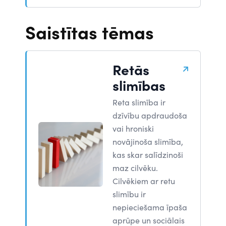
Saistītas tēmas
Retās
slimības
Reta slimība ir
dzīvību apdraudoša
vai hroniski
novājinoša slimība,
kas skar salīdzinoši
maz cilvēku.
Cilvēkiem ar retu
slimību ir
nepieciešama īpaša
aprūpe un sociālais