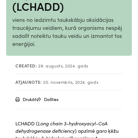
(LCHADD)
viens no iedzimtu taukskābju oksidācijas
traucējumu veidiem, kurā organisms nespēj
sadalīt noteiktu tauku veidu un izmantot tos
enerģijai.
CREATED:
28. augusts, 2024. gads
ATJAUNOTS:
20. novembris, 2024. gads
Drukāt
Dalīties
LCHADD (
Long chain 3-hydroxyacyl-CoA
dehydrogenase deficiency
) apzīmē garo ķēžu