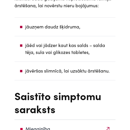
ārstēšana, lai novērstu nieru bojājumus:
jāuzņem daudz šķidruma,
jāēd vai jādzer kaut kas salds – salda
tēja, sula vai glikozes tabletes,
jāvēršas slimnīcā, lai uzsāktu ārstēšanu.
Saistīto simptomu
saraksts
Miegainība