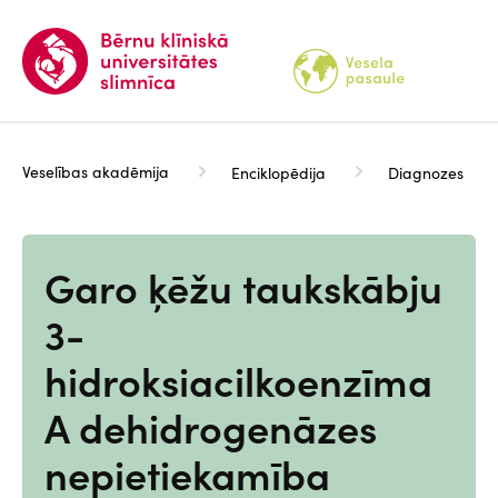
Pārlekt
uz
galveno
saturu
Veselības akadēmija
Enciklopēdija
Diagnozes
Garo ķēžu taukskābju
3-
hidroksiacilkoenzīma
A dehidrogenāzes
nepietiekamība