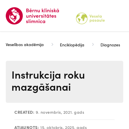
Pārlekt
uz
galveno
saturu
Veselības akadēmija
Enciklopēdija
Diagnozes
Instrukcija roku
mazgāšanai
CREATED:
9. novembris, 2021. gads
ATJAUNOTS:
15. oktobris, 2025. gads