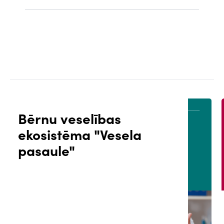
Bērnu veselības
ekosistēma "Vesela
ĀLS
PACIENTA PORTĀLS
pasaule"