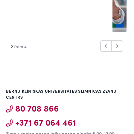
2
from 4
BĒRNU KLĪNISKĀS UNIVERSITĀTES SLIMNĪCAS ZVANU
CENTRS
80 708 866
+371 67 064 461
Zvanu centra darba laiks darba dienās 8.00-17.00