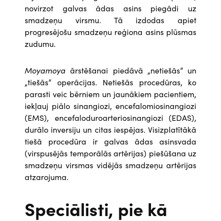
novirzot galvas ādas asins piegādi uz
smadzeņu virsmu. Tā izdodas apiet
progresējošu smadzeņu reģiona asins plūsmas
zudumu.
Moyamoya
ārstēšanai piedāvā „netiešās” un
„tiešās” operācijas. Netiešās procedūras, ko
parasti veic bērniem un jaunākiem pacientiem,
iekļauj piālo sinangiozi, encefalomiosinangiozi
(EMS), encefaloduroarteriosinangiozi (EDAS),
durālo inversiju un citas iespējas. Visizplatītākā
tiešā procedūra ir galvas ādas asinsvada
(virspusējās temporālās artērijas) piešūšana uz
smadzeņu virsmas vidējās smadzeņu artērijas
atzarojuma.
Speciālisti, pie kā