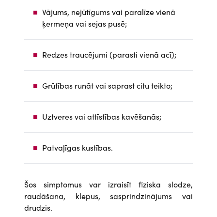
Vājums, nejūtīgums vai paralīze vienā
ķermeņa vai sejas pusē;
Redzes traucējumi (parasti vienā acī);
Grūtības runāt vai saprast citu teikto;
Uztveres vai attīstības kavēšanās;
Patvaļīgas kustības.
Šos simptomus var izraisīt fiziska slodze,
raudāšana, klepus, sasprindzinājums vai
drudzis.