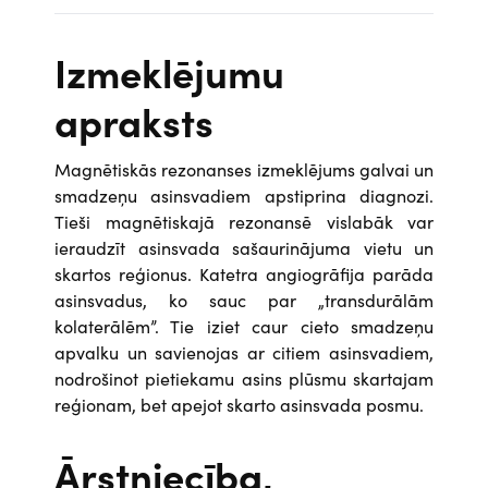
Izmeklējumu
apraksts
Magnētiskās rezonanses izmeklējums galvai un
smadzeņu asinsvadiem apstiprina diagnozi.
Tieši magnētiskajā rezonansē vislabāk var
ieraudzīt asinsvada sašaurinājuma vietu un
skartos reģionus. Katetra angiogrāfija parāda
asinsvadus, ko sauc par „transdurālām
kolaterālēm”. Tie iziet caur cieto smadzeņu
apvalku un savienojas ar citiem asinsvadiem,
nodrošinot pietiekamu asins plūsmu skartajam
reģionam, bet apejot skarto asinsvada posmu.
Ārstniecība,