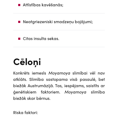
Attīstības kavēšanās;
Neatgriezeniski smadzeņu bojājumi;
Citas insulta sekas.
Cēloņi
Konkrēts iemesls
Moyamoya
slimībai vēl nav
atklāts. Slimība sastopama visā pasaulē, bet
biežāk Austrumāzijā. Tas, iespējams, saistīts ar
ģenētiskiem faktoriem.
Moyamoya
slimība
biežāk skar bērnus.
Riska faktori: