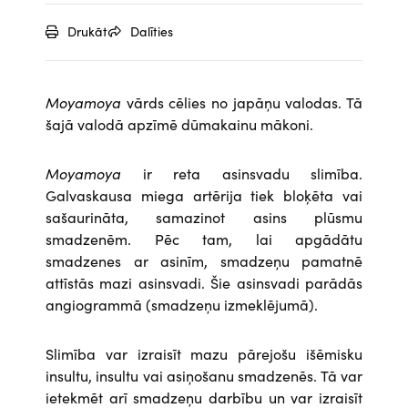
Drukāt
Dalīties
Moyamoya
vārds cēlies no japāņu valodas. Tā
šajā valodā apzīmē dūmakainu mākoni.
Moyamoya
ir reta asinsvadu slimība.
Galvaskausa miega artērija tiek bloķēta vai
sašaurināta, samazinot asins plūsmu
smadzenēm. Pēc tam, lai apgādātu
smadzenes ar asinīm, smadzeņu pamatnē
attīstās mazi asinsvadi. Šie asinsvadi parādās
angiogrammā (smadzeņu izmeklējumā).
Slimība var izraisīt mazu pārejošu išēmisku
insultu, insultu vai asiņošanu smadzenēs. Tā var
ietekmēt arī smadzeņu darbību un var izraisīt