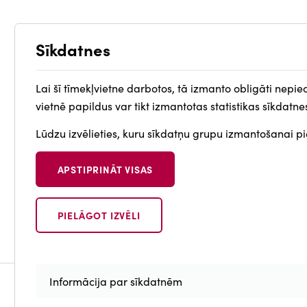
Sīkdatnes
Lai šī tīmekļvietne darbotos, tā izmanto obligāti nepie
vietnē papildus var tikt izmantotas statistikas sīkdatne
Lūdzu izvēlieties, kuru sīkdatņu grupu izmantošanai pie
APSTIPRINĀT VISAS
PIELĀGOT IZVĒLI
Withdraw
consent
Informācija par sīkdatnēm
Portāli
Piekļūstamī