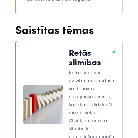
Saistītas tēmas
Retās
slimības
Reta slimība ir
dzīvību apdraudoša
vai hroniski
novājinoša slimība,
kas skar salīdzinoši
maz cilvēku.
Cilvēkiem ar retu
slimību ir
nepieciešama īpaša