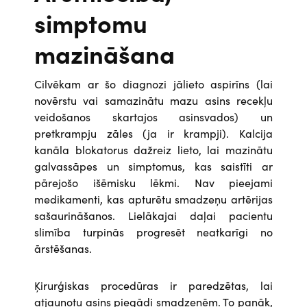
simptomu
mazināšana
Cilvēkam ar šo diagnozi jālieto aspirīns (lai
novērstu vai samazinātu mazu asins recekļu
veidošanos skartajos asinsvados) un
pretkrampju zāles (ja ir krampji). Kalcija
kanāla blokatorus dažreiz lieto, lai mazinātu
galvassāpes un simptomus, kas saistīti ar
pārejošo išēmisku lēkmi. Nav pieejami
medikamenti, kas apturētu smadzeņu artērijas
sašaurināšanos. Lielākajai daļai pacientu
slimība turpinās progresēt neatkarīgi no
ārstēšanas.
Ķirurģiskas procedūras ir paredzētas, lai
atjaunotu asins piegādi smadzenēm. To panāk,