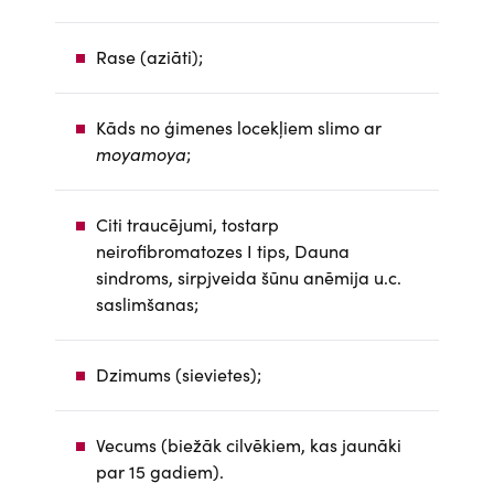
Rase (aziāti);
Kāds no ģimenes locekļiem slimo ar
moyamoya
;
Citi traucējumi, tostarp
neirofibromatozes I tips, Dauna
sindroms, sirpjveida šūnu anēmija u.c.
saslimšanas;
Dzimums (sievietes);
Vecums (biežāk cilvēkiem, kas jaunāki
par 15 gadiem).