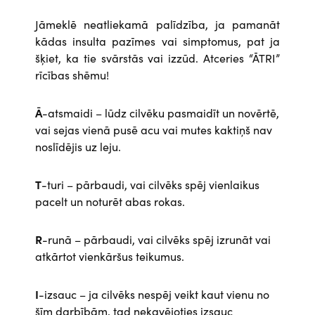
Jāmeklē neatliekamā palīdzība, ja pamanāt
kādas insulta pazīmes vai simptomus, pat ja
šķiet, ka tie svārstās vai izzūd. Atceries “ĀTRI”
rīcības shēmu!
Ā
-atsmaidi – lūdz cilvēku pasmaidīt un novērtē,
vai sejas vienā pusē acu vai mutes kaktiņš nav
noslīdējis uz leju.
T
-turi – pārbaudi, vai cilvēks spēj vienlaikus
pacelt un noturēt abas rokas.
R
-runā – pārbaudi, vai cilvēks spēj izrunāt vai
atkārtot vienkāršus teikumus.
I
-izsauc – ja cilvēks nespēj veikt kaut vienu no
šīm darbībām, tad nekavējoties izsauc