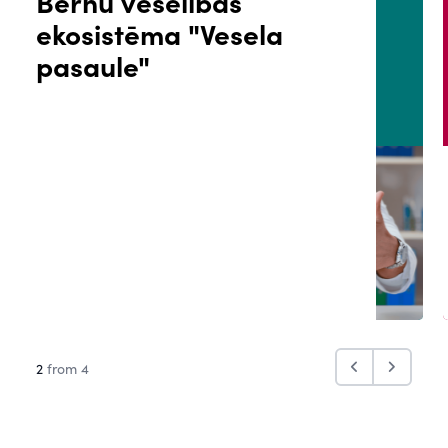
Bērnu veselības
ekosistēma "Vesela
ĀLS
PACIENTA PORTĀLS
pasaule"
2
from 4