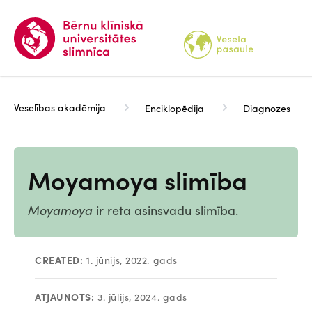
Pārlekt
uz
galveno
saturu
Veselības akadēmija
Enciklopēdija
Diagnozes
Moyamoya slimība
Moyamoya
ir reta asinsvadu slimība.
CREATED:
1. jūnijs, 2022. gads
ATJAUNOTS:
3. jūlijs, 2024. gads