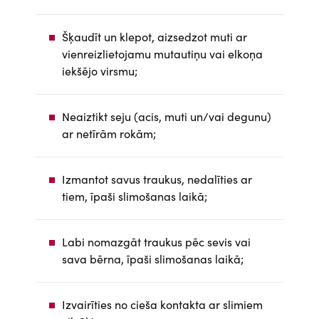
Šķaudīt un klepot, aizsedzot muti ar
vienreizlietojamu mutautiņu vai elkoņa
iekšējo virsmu;
Neaiztikt seju (acis, muti un/vai degunu)
ar netīrām rokām;
Izmantot savus traukus, nedalīties ar
tiem, īpaši slimošanas laikā;
Labi nomazgāt traukus pēc sevis vai
sava bērna, īpaši slimošanas laikā;
Izvairīties no cieša kontakta ar slimiem