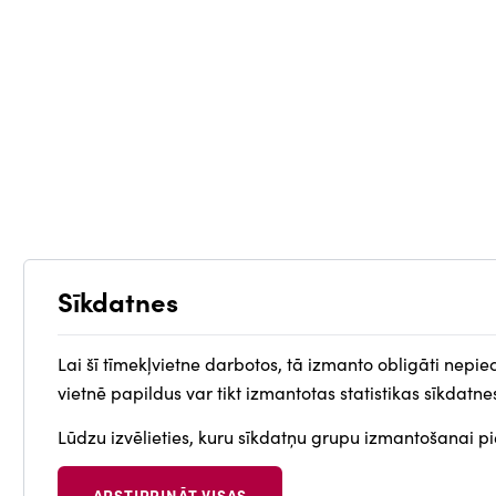
Sīkdatnes
Lai šī tīmekļvietne darbotos, tā izmanto obligāti nepie
vietnē papildus var tikt izmantotas statistikas sīkdatne
Lūdzu izvēlieties, kuru sīkdatņu grupu izmantošanai pie
APSTIPRINĀT VISAS