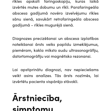
rīkles apskati faringoskopiju, kuras laikā
izvērtēs mutes dobumu un rīkli. Parafaringeāla
abscesa gadījumā novēro izvelvējumu rīkles
sānu sienā, savukārt retrofaringeāla abscesa
gadījumā – rīkles mugurējā sienā.
Diagnozes precizēšanai un abscesa izplatības
noteikšanai ārsts veiks papildu izmeklējumus,
piemēram, kakla mīksto audu ultrasonogrāfiju,
datortomogrāfiju vai magnētisko rezonansi.
Lai apstiprinātu diagnozi, nav nepieciešams
veikt asins analīzes. Tās ārsts nozīmēs, lai
izvērtētu pacienta vispārējo stāvokli.
Ārstniecība,
simptomu