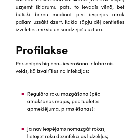
uzņemt šķidrumu pats, to ievadīs vēnā, bet
būtiski bērnu mudināt pēc iespējas ātrāk
pašam uzsākt dzert. Kakla sāpju dēļ centieties
izvēlēties mīkstu un saudzējošu uzturu.
Profilakse
Personīgās higiēnas ievērošana ir labākais
veids, kā izvairīties no infekcijas:
Regulāra roku mazgāšana (pēc
atnākšanas mājās, pēc tualetes
apmeklējuma, pirms ēšanas);
Ja nav iespējams nomazgāt rokas,
lietojiet roku dezinfekcijas līdzekļus;