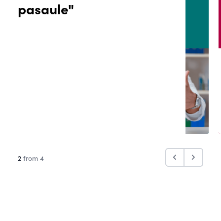
pasaule"
2
from 4