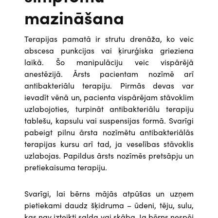
mazināšana
Terapijas pamatā ir strutu drenāža, ko veic
abscesa punkcijas vai ķirurģiska grieziena
laikā. Šo manipulāciju veic vispārējā
anestēzijā. Ārsts pacientam nozīmē arī
antibakteriālu terapiju. Pirmās devas var
ievadīt vēnā un, pacienta vispārējam stāvoklim
uzlabojoties, turpināt antibakteriālu terapiju
tablešu, kapsulu vai suspensijas formā. Svarīgi
pabeigt pilnu ārsta nozīmētu antibakteriālās
terapijas kursu arī tad, ja veselības stāvoklis
uzlabojas. Papildus ārsts nozīmēs pretsāpju un
pretiekaisuma terapiju.
Svarīgi, lai bērns mājās atpūšas un uzņem
pietiekami daudz šķidruma – ūdeni, tēju, sulu,
kas nav izteikti salda vai skāba. Ja bērns nespēj