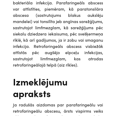
bakteriāla infekcija. Parafaringeāls abscess
var attīstīties, piemēram, kā paratonsilāra
abscesa (sastrutojums blakus aukslēju
mandelei) vai tonsilīta jeb angīnas sarežģījums,
sastrutojot limfmezglam, kā sarežģījums pēc
siekalu dziedzera iekaisuma, pēc svešķermeņa
rīklē, kā arī gadījumos, ja ir zobu vai smaganu
infekcija. Retrofaringeāls abscess visbiežāk
attīstās pēc augšējo elpceļu infekcijas,
sastrutojot limfmezglam, kas atrodas
retrofaringeālajā telpā (aiz rīkles).
Izmeklējumu
apraksts
Ja radušās aizdomas par parafaringeālu vai
retrofaringeālu abscesu, ārsts vispirms veiks