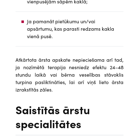
vienpusējām sāpēm kaklā;
Ja pamanāt pietūkumu un/vai
apsārtumu, kas parasti redzams kakla
vienā pusē.
Atkārtota ārsta apskate nepieciešama arī tad,
ja nozīmētā terapija nesniedz efektu 24–48
stundu laikā vai bērna veselības stāvoklis
turpina pasliktināties, lai arī viņš lieto ārsta
izrakstītās zāles.
Saistītās ārstu
specialitātes