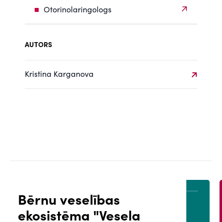
Otorinolaringologs
AUTORS
Kristina Karganova
Bērnu veselības
ekosistēma "Vesela
ĀLS
PACIENTA PORTĀLS