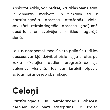
Apskatot kaklu, var redzēt, ka rīkles viens sāns
ir apsārtis, izvelvēts un tūskains, tā ir
parafaringeāla abscesa atrašanās vieta,
savukārt retrofaringeāla abscesa gadījumā
apsārtums un izvelvējums ir rīkles mugurējā
sienā.
Laikus nesaņemot medicīnisko palīdzību, rīkles
abscess var kļūt dzīvībai bīstams, ja strutas pa
kakla mīkstajiem audiem progresē uz leju
balsenes virzienā, tas var izraisīt elpceļu
sašaurināšanos jeb obstrukciju.
Cēloņi
Parafaringeāls un retrofaringeāls abscess
bērniem nav bieži sastopams. To izraisa