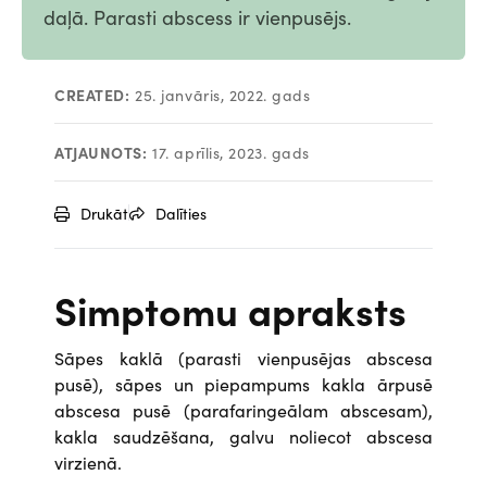
daļā. Parasti abscess ir vienpusējs.
CREATED:
25. janvāris, 2022. gads
ATJAUNOTS:
17. aprīlis, 2023. gads
Drukāt
Dalīties
Simptomu apraksts
Sāpes kaklā (parasti vienpusējas abscesa
pusē), sāpes un piepampums kakla ārpusē
abscesa pusē (parafaringeālam abscesam),
kakla saudzēšana, galvu noliecot abscesa
virzienā.