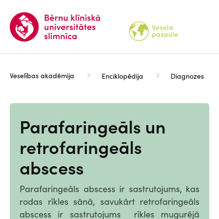
Pārlekt
uz
galveno
saturu
Veselības akadēmija
Enciklopēdija
Diagnozes
Parafaringeāls un
retrofaringeāls
abscess
Parafaringeāls abscess ir sastrutojums, kas
rodas rīkles sānā, savukārt retrofaringeāls
abscess ir sastrutojums rīkles mugurējā