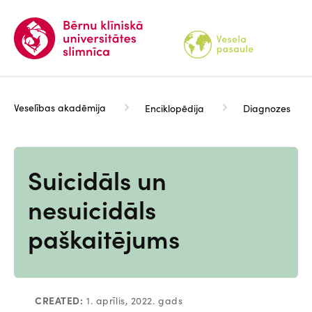
Pārlekt
uz
galveno
saturu
Veselības akadēmija
Enciklopēdija
Diagnozes
Suicidāls un
nesuicidāls
paškaitējums
CREATED:
1. aprīlis, 2022. gads