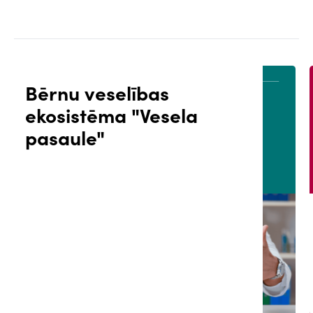
Bērnu veselības
ekosistēma "Vesela
ĀLS
PACIENTA PORTĀLS
pasaule"