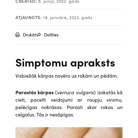
CREATED:
8. jūnijs, 2022. gads
ATJAUNOTS:
18. janvāris, 2023. gads
Drukāt
Dalīties
Simptomu apraksts
Visbiežāk kārpas novēro uz rokām un pēdām.
Parastās kārpas
(
verruca vulgaris
) izskatās kā
cieti, pacelti veidojumi ar raupju virsmu,
pelēcīgas nokrāsas. Parasti skar rokas un
ceļgalus. Tās ir nesāpīgas.
Attēls