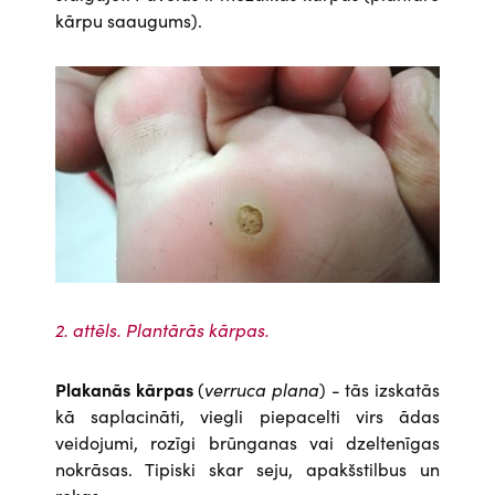
kārpu saaugums).
Attēls
2. attēls. Plantārās kārpas.
Plakanās kārpas
(
verruca plana
) - tās izskatās
kā saplacināti, viegli piepacelti virs ādas
veidojumi, rozīgi brūnganas vai dzeltenīgas
nokrāsas. Tipiski skar seju, apakšstilbus un
rokas.