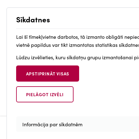
Sīkdatnes
Lai šī tīmekļvietne darbotos, tā izmanto obligāti nepie
vietnē papildus var tikt izmantotas statistikas sīkdatne
Lūdzu izvēlieties, kuru sīkdatņu grupu izmantošanai pie
APSTIPRINĀT VISAS
PIELĀGOT IZVĒLI
Withdraw
consent
Informācija par sīkdatnēm
Portāli
Piekļūstamī