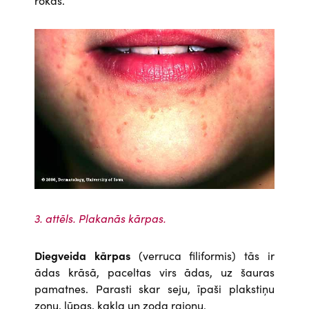
Attēls
3. attēls. Plakanās kārpas.
Diegveida kārpas
(verruca filiformis) tās ir
ādas krāsā, paceltas virs ādas, uz šauras
pamatnes. Parasti skar seju, īpaši plakstiņu
zonu, lūpas, kakla un zoda rajonu.