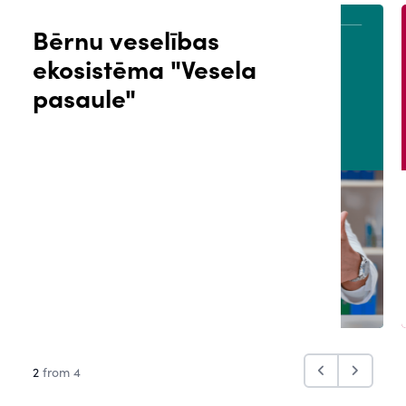
Bērnu veselības
ekosistēma "Vesela
ĀLS
PACIENTA PORTĀLS
pasaule"
2
from 4