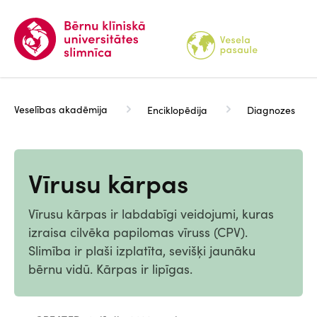
Pārlekt
uz
galveno
saturu
Veselības akadēmija
Enciklopēdija
Diagnozes
Vīrusu kārpas
Vīrusu kārpas ir labdabīgi veidojumi, kuras
izraisa cilvēka papilomas vīruss (CPV).
Slimība ir plaši izplatīta, sevišķi jaunāku
bērnu vidū. Kārpas ir lipīgas.