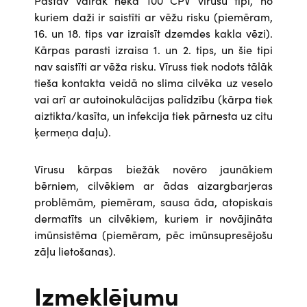
Pastāv vairāk nekā 100 CPV vīrusu tipi, no
kuriem daži ir saistīti ar vēžu risku (piemēram,
16. un 18. tips var izraisīt dzemdes kakla vēzi).
Kārpas parasti izraisa 1. un 2. tips, un šie tipi
nav saistīti ar vēža risku. Vīruss tiek nodots tālāk
tieša kontakta veidā no slima cilvēka uz veselo
vai arī ar autoinokulācijas palīdzību (kārpa tiek
aiztikta/kasīta, un infekcija tiek pārnesta uz citu
ķermeņa daļu).
Vīrusu kārpas biežāk novēro jaunākiem
bērniem, cilvēkiem ar ādas aizargbarjeras
problēmām, piemēram, sausa āda, atopiskais
dermatīts un cilvēkiem, kuriem ir novājināta
imūnsistēma (piemēram, pēc imūnsupresējošu
zāļu lietošanas).
Izmeklējumu