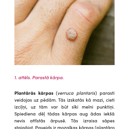
1. attēls. Parastā kārpa.
Plantārās kārpas
(
verruca plantaris
) parasti
veidojas uz pēdām. Tās izskatās kā mazi, cieti
izciļņi, uz tām var būt sīki melni punktiņi.
Spiediena dēļ tādas kārpas aug ādas iekšā
nevis attīstās ārpusē. Tās izraisa sāpes
staigājot. Paveids ir mozaīkas kārpas (plantāro