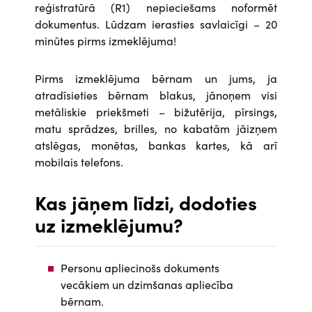
reģistratūrā (R1) nepieciešams noformēt
dokumentus. Lūdzam ierasties savlaicīgi – 20
minūtes pirms izmeklējuma!
Pirms izmeklējuma bērnam un jums, ja
atradīsieties bērnam blakus, jānoņem visi
metāliskie priekšmeti – bižutērija, pīrsings,
matu sprādzes, brilles, no kabatām jāizņem
atslēgas, monētas, bankas kartes, kā arī
mobilais telefons.
Kas jāņem līdzi, dodoties
uz izmeklējumu?
Personu apliecinošs dokuments
vecākiem un dzimšanas apliecība
bērnam.