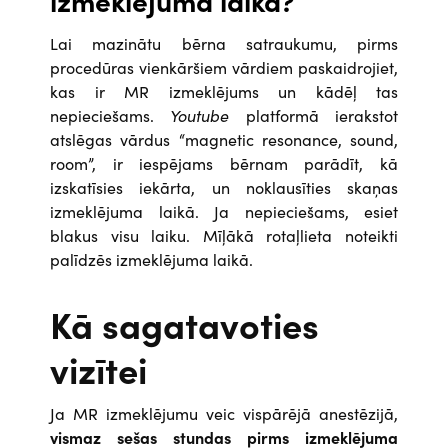
izmeklējuma laikā?
Lai mazinātu bērna satraukumu, pirms
procedūras vienkāršiem vārdiem paskaidrojiet,
kas ir MR izmeklējums un kādēļ tas
nepieciešams.
Youtube
platformā ierakstot
atslēgas vārdus “magnetic resonance, sound,
room”, ir iespējams bērnam parādīt, kā
izskatīsies iekārta, un noklausīties skaņas
izmeklējuma laikā. Ja nepieciešams, esiet
blakus visu laiku. Mīļākā rotaļlieta noteikti
palīdzēs izmeklējuma laikā.
Kā sagatavoties
vizītei
Ja MR izmeklējumu veic vispārējā anestēzijā,
vismaz sešas stundas pirms izmeklējuma