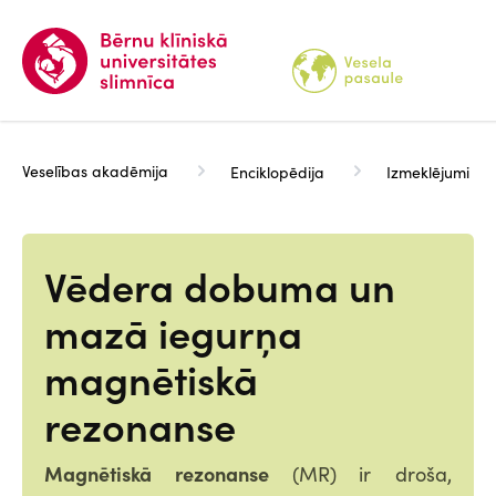
Pārlekt
uz
galveno
saturu
Veselības akadēmija
Enciklopēdija
Izmeklējumi
Vēdera dobuma un
mazā iegurņa
magnētiskā
rezonanse
Magnētiskā rezonanse
(MR)
ir droša,