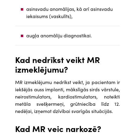
asinsvadu anomālijas, kā arī asinsvadu
iekaisums (vaskulīts),
augļa anomāliju diagnostikai.
Kad nedrīkst veikt MR
izmeklējumu?
MR izmeklējumu nedrīkst veikt, ja pacientam ir
iekšējās auss implanti, mākslīgās sirds vārstule,
neirostimulators, kardiostimulators, noteikti
metāla svešķermeņi, grūtniecība līdz 12.
nedēļai, izņemot dzīvībai svarīgās situācijās.
Kad MR veic narkozē?