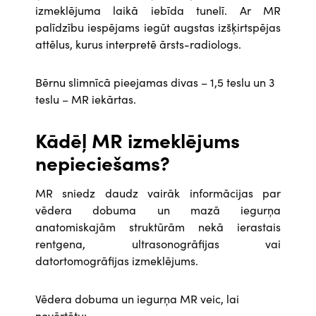
izmeklējuma laikā iebīda tunelī. Ar MR
palīdzību iespējams iegūt augstas izšķirtspējas
attēlus, kurus interpretē ārsts-radiologs.
Bērnu slimnīcā pieejamas divas – 1,5 teslu un 3
teslu – MR iekārtas.
Kādēļ MR izmeklējums
nepieciešams?
MR sniedz daudz vairāk informācijas par
vēdera dobuma un mazā iegurņa
anatomiskajām struktūrām nekā ierastais
rentgena, ultrasonogrāfijas vai
datortomogrāfijas izmeklējums.
Vēdera dobuma un iegurņa MR veic, lai
novērtētu: