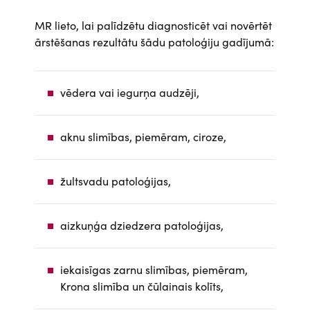
MR lieto, lai palīdzētu diagnosticēt vai novērtēt
ārstēšanas rezultātu šādu patoloģiju gadījumā:
vēdera vai iegurņa audzēji,
aknu slimības, piemēram, ciroze,
žultsvadu patoloģijas,
aizkuņģa dziedzera patoloģijas,
iekaisīgas zarnu slimības, piemēram,
Krona slimība un čūlainais kolīts,