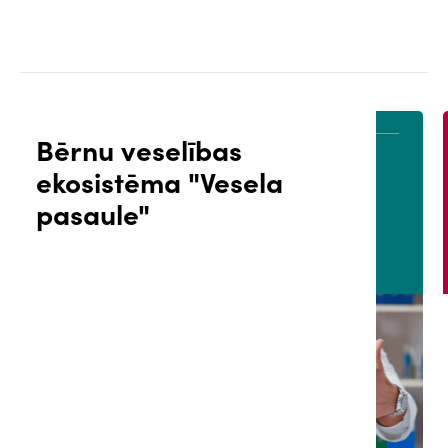
Bērnu veselības
ekosistēma "Vesela
ĀLS
PACIENTA PORTĀLS
pasaule"