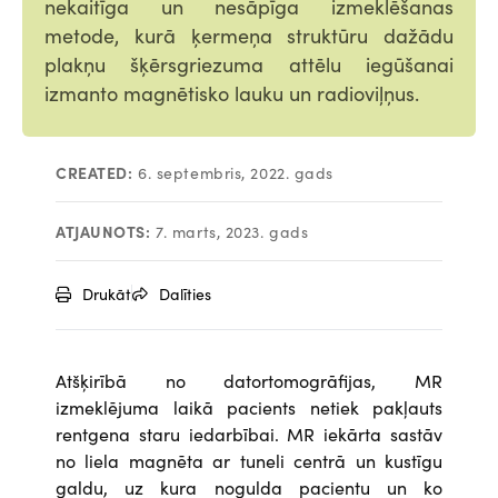
nekaitīga un nesāpīga izmeklēšanas
metode, kurā ķermeņa struktūru dažādu
plakņu šķērsgriezuma attēlu iegūšanai
izmanto magnētisko lauku un radioviļņus.
CREATED:
6. septembris, 2022. gads
ATJAUNOTS:
7. marts, 2023. gads
Drukāt
Dalīties
Atšķirībā no datortomogrāfijas, MR
izmeklējuma laikā pacients netiek pakļauts
rentgena staru iedarbībai. MR iekārta sastāv
no liela magnēta ar tuneli centrā un kustīgu
galdu, uz kura nogulda pacientu un ko