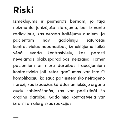
Riski
Izmeklējums ir piemērots bērnam, jo tajā
neizmanto jonizējošo starojumu, bet izmanto
radioviļņus, kas nerada kaitējumu audiem. Ja
pacientam nav gadolīniju saturošas
kontrastvielas nepanesības, izmeklējuma laikā
vēnā ievada kontrastvielu, kas parasti
nevēlamas blakusparādības neizraisa. Tomēr
pacientiem ar nieru darbības traucējumiem
kontrastviela ļoti retos gadījumos var izraisīt
komplikāciju, ko sauc par sistēmisko nefrogēno
fibrozi, kas izpaužas kā ādas un iekšējo orgānu
audu sabiezēšanās, kas var pasliktināt šo
orgānu darbību. Gadolīnija kontrastviela var
izraisīt arī alerģiskas reakcijas.