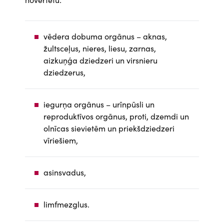
vēdera dobuma orgānus – aknas,
žultsceļus, nieres, liesu, zarnas,
aizkuņģa dziedzeri un virsnieru
dziedzerus,
iegurņa orgānus – urīnpūsli un
reproduktīvos orgānus, proti, dzemdi un
olnīcas sievietēm un priekšdziedzeri
vīriešiem,
asinsvadus,
limfmezglus.