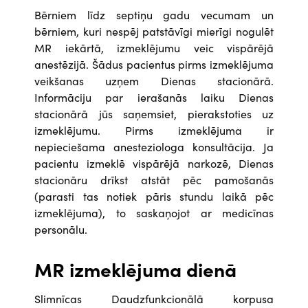
Bērniem līdz septiņu gadu vecumam un
bērniem, kuri nespēj patstāvīgi mierīgi nogulēt
MR iekārtā, izmeklējumu veic vispārējā
anestēzijā. Šādus pacientus pirms izmeklējuma
veikšanas uzņem Dienas stacionārā.
Informāciju par ierašanās laiku Dienas
stacionārā jūs saņemsiet, pierakstoties uz
izmeklējumu. Pirms izmeklējuma ir
nepieciešama anesteziologa konsultācija. Ja
pacientu izmeklē vispārējā narkozē, Dienas
stacionāru drīkst atstāt pēc pamošanās
(parasti tas notiek pāris stundu laikā pēc
izmeklējuma), to saskaņojot ar medicīnas
personālu.
MR izmeklējuma dienā
Slimnīcas Daudzfunkcionālā korpusa