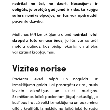
nedrīkst ne ēst, ne dzert. Nosacījums ir
obligāts, jo pretējā gadījumā ir risks, ka kuņģa
saturs nonāks elpceļos, un tas var apdraudēt
pacienta dzīvību.
Meitenes MR izmeklējuma dienā
nedrīkst lietot
skropstu tušu un acu ēnas
, jo tās var saturēt
metāla daļiņas, kas pielīp iekārtai un attēlos
var izraisīt kropļojumus.
Vizītes norise
Pacientu ieved telpā un nogulda uz
izmeklējuma galda. Lai pasargātu dzirdi, ausīs
ievieto aizbāžņus un uzliek austiņas.
Skenēšanas laikā pacientam jāguļ nekustīgi, jo
kustības traucē veikt izmeklējumu un pazemina
attēlu kvalitāti. Izmeklējuma laikā iekārta rada