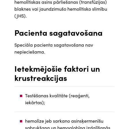
hemolītiskas asins pārliešanas (transfūzijas)
blaknes vai jaundzimušo hemolītisko slimību
(JHS).
Pacienta sagatavošana
Speciāla pacienta sagatavošana nav
nepieciešama.
Ietekmējošie faktori un
krustreakcijas
Testēšanas kvalitāte (reaģenti,
iekārtas);
hemolīze jeb sarkano asinsķermenīšu
sabrukšana un hemoglobīna izdalīšanās