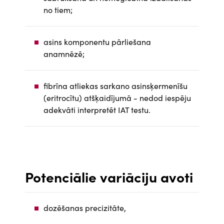
no tiem;
asins komponentu pārliešana
anamnēzē;
fibrīna atliekas sarkano asinsķermenīšu
(eritrocītu) atšķaidījumā - nedod iespēju
adekvāti interpretēt IAT testu.
Potenciālie variāciju avoti
dozēšanas precizitāte,