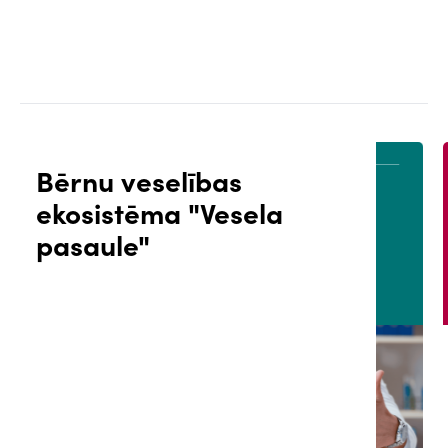
Bērnu veselības
ekosistēma "Vesela
ĀLS
PACIENTA PORTĀLS
pasaule"