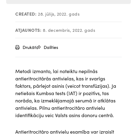
CREATED:
28. jūlijs, 2022. gads
ATJAUNOTS:
8. decembris, 2022. gads
Drukāt
Dalīties
Metodi izmanto, lai noteiktu nepilnās
antieritrocitārās antivielas, kas ir svarīgs
faktors, pārlejot asinis (veicot transfūzijas). Ja
netiešais Kumbsa tests (IAT) ir pozitīvs, tas
norāda, ka izmeklējamajā serumā ir atklātas
antivielas. Pilnu antieritrocitāro antivielu
identifikāciju veic Valsts asins donoru centrā.
Antieritrocitāro antivielu esamība var izraisīt