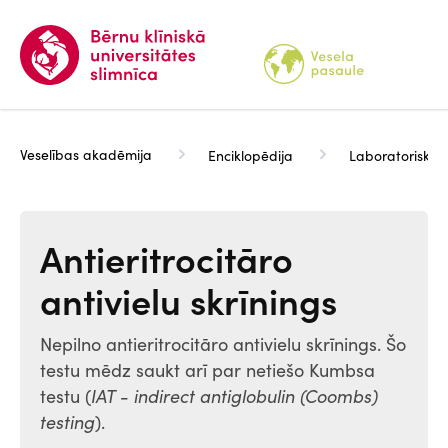
Pārlekt
uz
galveno
saturu
Veselības akadēmija
Enciklopēdija
Laboratoriskie 
Antieritrocitāro
antivielu skrīnings
Nepilno antieritrocitāro antivielu skrīnings. Šo
testu mēdz saukt arī par netiešo Kumbsa
testu (
IAT
- indirect antiglobulin (Coombs)
testing
).