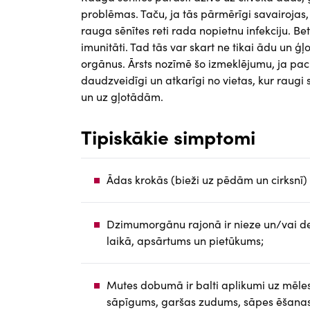
problēmas. Taču, ja tās pārmērīgi savairojas, tās
rauga sēnītes reti rada nopietnu infekciju. Bet
imunitāti. Tad tās var skart ne tikai ādu un ģļo
orgānus. Ārsts nozīmē šo izmeklējumu, ja paci
daudzveidīgi un atkarīgi no vietas, kur raugi
un uz gļotādām.
Tipiskākie simptomi
Ādas krokās (bieži uz pēdām un cirksnī) 
Dzimumorgānu rajonā ir nieze un/vai ded
laikā, apsārtums un pietūkums;
Mutes dobumā ir balti aplikumi uz mēles
sāpīgums, garšas zudums, sāpes ēšanas