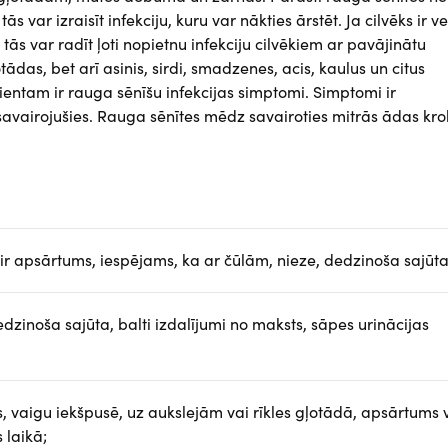
 var izraisīt infekciju, kuru var nākties ārstēt. Ja cilvēks ir ve
 tās var radīt ļoti nopietnu infekciju cilvēkiem ar pavājinātu
tādas, bet arī asinis, sirdi, smadzenes, acis, kaulus un citus
entam ir rauga sēnīšu infekcijas simptomi. Simptomi ir
 savairojušies. Rauga sēnītes mēdz savairoties mitrās ādas kr
ir apsārtums, iespējams, ka ar čūlām, nieze, dedzinoša sajūta
zinoša sajūta, balti izdalījumi no maksts, sāpes urinācijas
, vaigu iekšpusē, uz aukslejām vai rīkles gļotādā, apsārtums 
 laikā;