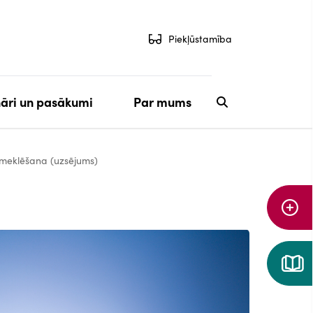
Piekļūstamība
āri un pasākumi
Par mums
Aiz
zmeklēšana (uzsējums)