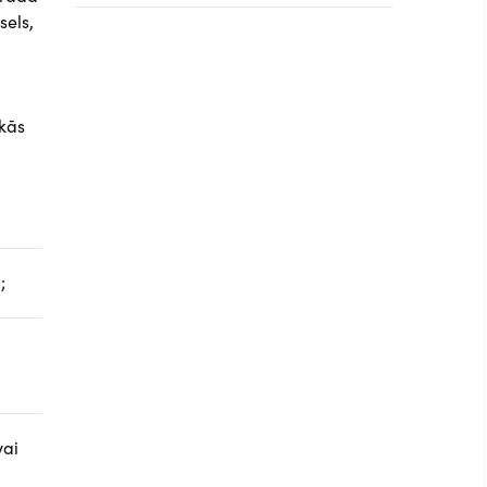
sels,
okās
;
vai