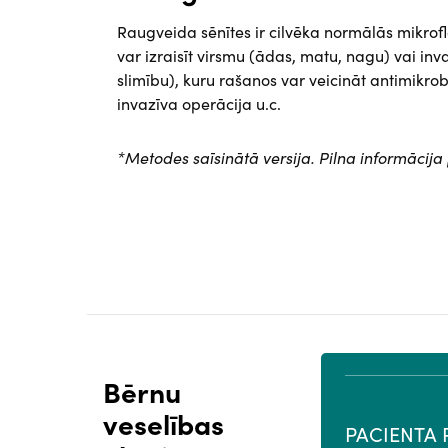
Raugveida sēnītes ir cilvēka normālās mikro
var izraisīt virsmu (ādas, matu, nagu) vai inv
slimību), kuru rašanos var veicināt antimikro
invazīva operācija u.c.
*Metodes saīsinātā versija. Pilna informāc
Bērnu
veselības
PROFESIONĀĻU PORTĀLS
PACIENTA 