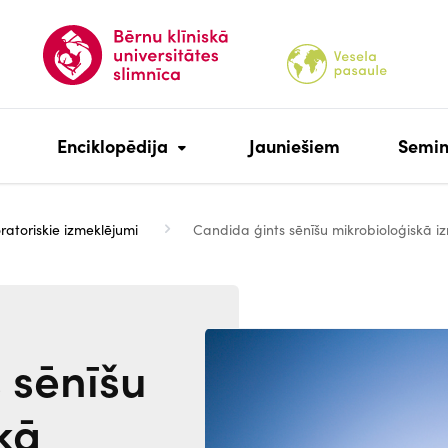
Enciklopēdija
Jauniešiem
Semin
ratoriskie izmeklējumi
Candida ģints sēnīšu mikrobioloģiskā i
Attēls
 sēnīšu
kā