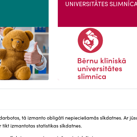
UNIVERSITĀTES SLIMNĪC
 darbotos, tā izmanto obligāti nepieciešamās sīkdatnes. Ar jūs
NU
SOCIĀLIE TĪKLI
 tikt izmantotas statistikas sīkdatnes.