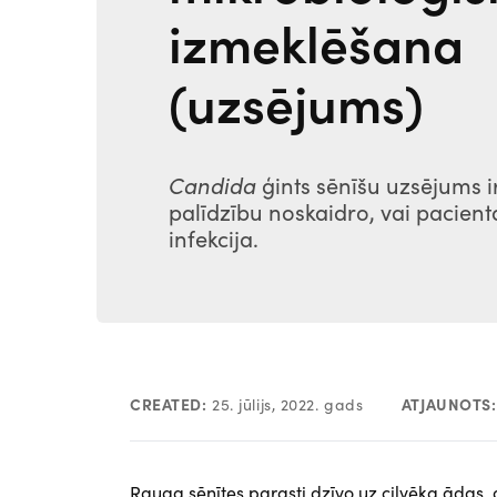
izmeklēšana
(uzsējums)
Candida
ģints sēnīšu uzsējums ir
palīdzību noskaidro, vai pacient
infekcija.
CREATED:
25. jūlijs, 2022. gads
ATJAUNOTS:
Rauga sēnītes parasti dzīvo uz cilvēka ādas