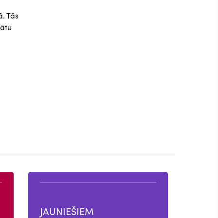
. Tās
nātu
JAUNIEŠIEM
PROF