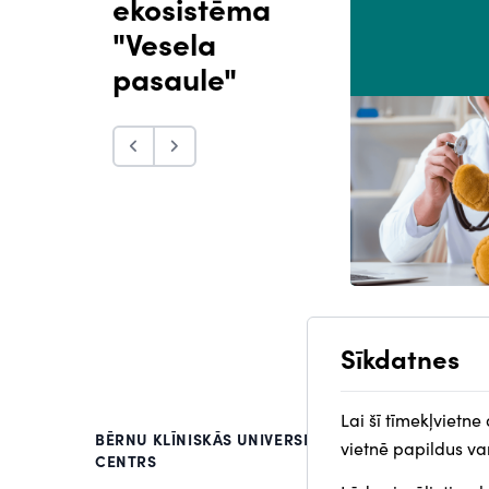
ekosistēma
"Vesela
pasaule"
Sīkdatnes
Lai šī tīmekļvietne
BĒRNU KLĪNISKĀS UNIVERSITĀTES SLIMNĪCAS ZVA
vietnē papildus var
CENTRS