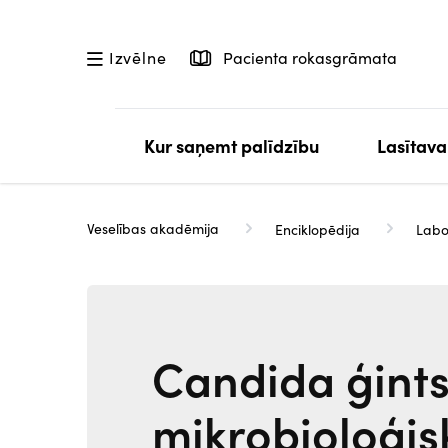
Pārlekt
uz
Pacienta rokasgrāmata
Izvēlne
galveno
saturu
Kur saņemt palīdzību
Lasītava
Veselības akadēmija
Enciklopēdija
Labo
Candida ģints
mikrobioloģis