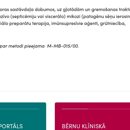
floras sastāvdaļa dobumos, uz gļotādām un gremošanas traktā
azīvo (septicēmiju vai viscerālo) mikozi (patogēnu sēņu ierosi
biālo preparātu terapija, imūnsupresīvie aģenti, grūtniecība,
ija par metodi pieejama M-MB-015/00.
PORTĀLS
BĒRNU KLĪNISKĀ