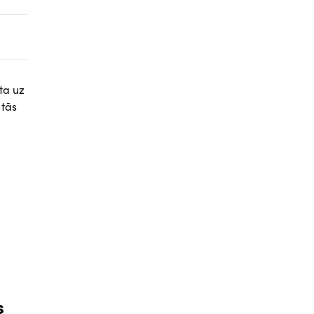
ta uz
 tās
s