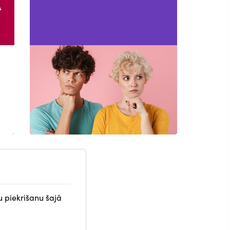
A
u piekrišanu šajā