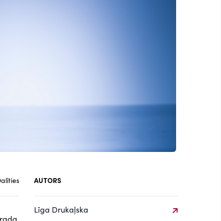
alīties
AUTORS
Līga Drukaļska
erada