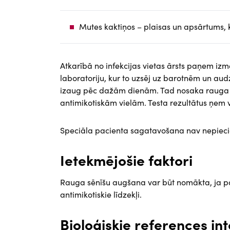
Mutes kaktiņos – plaisas un apsārtums, k
Atkarībā no infekcijas vietas ārsts paņem izm
laboratoriju, kur to uzsēj uz barotnēm un audz
izaug pēc dažām dienām. Tad nosaka rauga sē
antimikotiskām vielām. Testa rezultātus ņem vē
Speciāla pacienta sagatavošana nav nepiec
Ietekmējošie faktori
Rauga sēnīšu augšana var būt nomākta, ja para
antimikotiskie līdzekļi.
Bioloģiskie references int