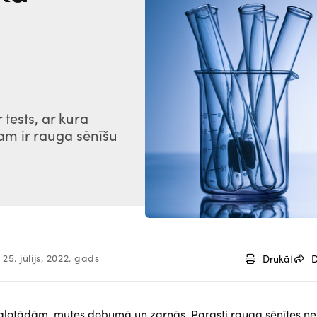
 tests, ar kura
am ir rauga sēnīšu
25. jūlijs, 2022. gads
Drukāt
D
, gļotādām, mutes dobumā un zarnās. Parasti rauga sēnītes n