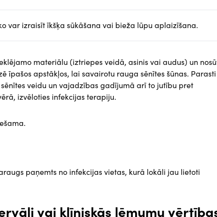
o var izraisīt īkšķa sūkāšana vai bieža lūpu aplaizīšana.
eklējamo materiālu (iztriepes veidā, asinis vai audus) un nosū
ē īpašos apstākļos, lai savairotu rauga sēnītes šūnas. Parasti
nītes veidu un vajadzības gadījumā arī to jutību pret
rā, izvēloties infekcijas terapiju.
iešama.
ugs paņemts no infekcijas vietas, kurā lokāli jau lietoti
ervāli vai klīniskās lēmumu vērtība