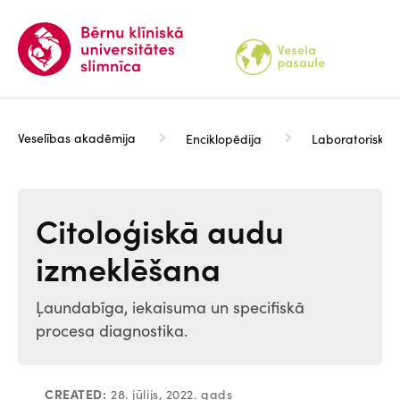
Pārlekt
uz
galveno
saturu
Veselības akadēmija
Enciklopēdija
Laboratoriskie 
Citoloģiskā audu
izmeklēšana
Ļaundabīga, iekaisuma un specifiskā
procesa diagnostika.
CREATED:
28. jūlijs, 2022. gads