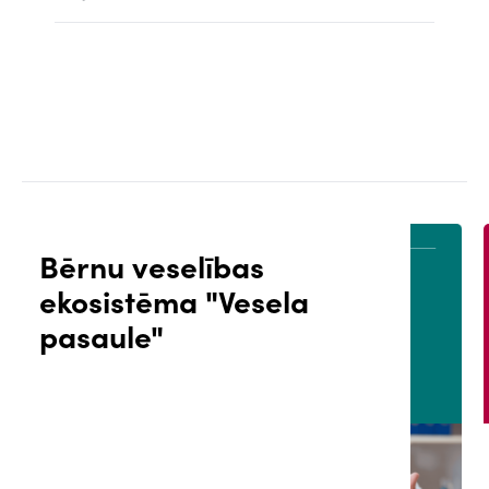
Bērnu veselības
ekosistēma "Vesela
ĀLS
PACIENTA PORTĀLS
pasaule"