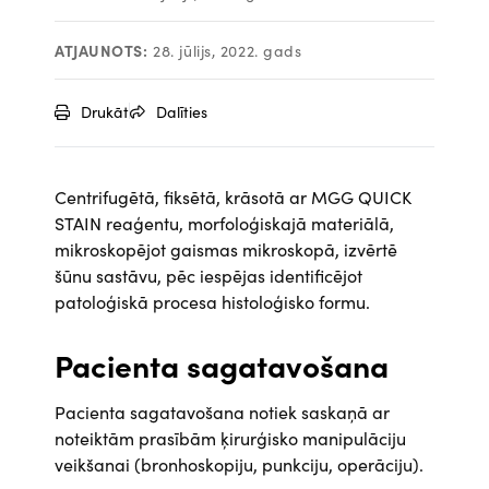
ATJAUNOTS:
28. jūlijs, 2022. gads
Drukāt
Dalīties
Centrifugētā, fiksētā, krāsotā ar MGG QUICK
STAIN reaģentu, morfoloģiskajā materiālā,
mikroskopējot gaismas mikroskopā, izvērtē
šūnu sastāvu, pēc iespējas identificējot
patoloģiskā procesa histoloģisko formu.
Pacienta sagatavošana
Pacienta sagatavošana notiek saskaņā ar
noteiktām prasībām ķirurģisko manipulāciju
veikšanai (bronhoskopiju, punkciju, operāciju).