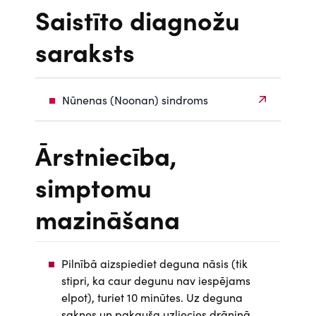
Saistīto diagnožu
saraksts
Nūnenas (Noonan) sindroms
Ārstniecība,
simptomu
mazināšana
Pilnībā aizspiediet deguna nāsis (tik
stipri, ka caur degunu nav iespējams
elpot), turiet 10 minūtes. Uz deguna
saknes un pakauša uzliecies drāniņā