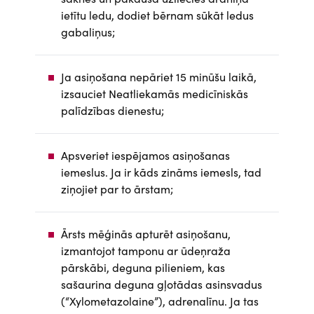
ietītu ledu, dodiet bērnam sūkāt ledus
gabaliņus;
Ja asiņošana nepāriet 15 minūšu laikā,
izsauciet Neatliekamās medicīniskās
palīdzības dienestu;
Apsveriet iespējamos asiņošanas
iemeslus. Ja ir kāds zināms iemesls, tad
ziņojiet par to ārstam;
Ārsts mēģinās apturēt asiņošanu,
izmantojot tamponu ar ūdeņraža
pārskābi, deguna pilieniem, kas
sašaurina deguna gļotādas asinsvadus
(“Xylometazolaine”), adrenalīnu. Ja tas