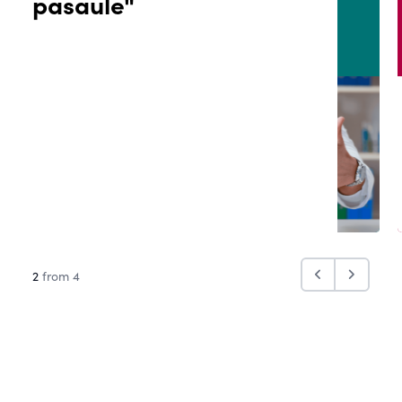
pasaule"
2
from 4