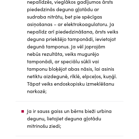
nepalīdzēs, vieglākos gadījumos ārsts
piededzinās deguna gļotādu ar
sudraba nitrātu, bet pie spēcīgas
asiņošanas – ar elektrokoagulatoru. Ja
nepalīdz arī piededzināšana, ārsts veiks
deguna priekšējo tamponādi, ievietojot
degunā tamponus. Ja vēl joprojām
nebūs rezultāta, veiks mugurējo
tamponādi, ar speciālu sūkli vai
tamponu bloķējot abas nāsis, lai asinis
netiktu aizdegunē, rīklē, elpceļos, kuņģī.
Tāpat veiks endoskopisku izmeklēšanu
narkozē;
Ja ir sauss gaiss un bērns bieži urbina
degunu, lietojiet deguna gļotādu
mitrinošu ziedi;