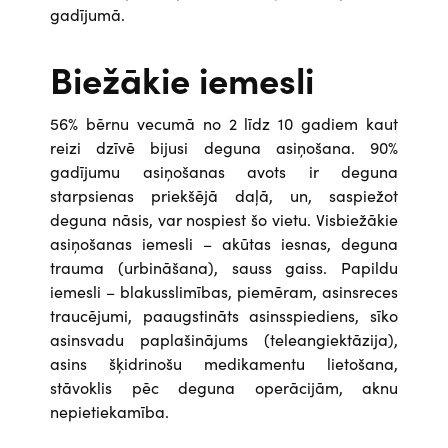
gadījumā.
Biežākie iemesli
56% bērnu vecumā no 2 līdz 10 gadiem kaut
reizi dzīvē bijusi deguna asiņošana. 90%
gadījumu asiņošanas avots ir deguna
starpsienas priekšējā daļā, un, saspiežot
deguna nāsis, var nospiest šo vietu. Visbiežākie
asiņošanas iemesli – akūtas iesnas, deguna
trauma (urbināšana), sauss gaiss. Papildu
iemesli – blakusslimības, piemēram, asinsreces
traucējumi, paaugstināts asinsspiediens, sīko
asinsvadu paplašinājums (teleangiektāzija),
asins šķidrinošu medikamentu lietošana,
stāvoklis pēc deguna operācijām, aknu
nepietiekamība.