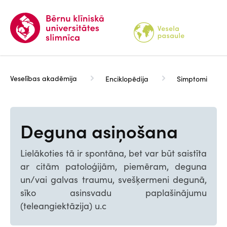
Pārlekt
uz
galveno
saturu
Veselības akadēmija
Enciklopēdija
Simptomi
Deguna asiņošana
Lielākoties tā ir spontāna, bet var būt saistīta
ar citām patoloģijām, piemēram, deguna
un/vai galvas traumu, svešķermeni degunā,
sīko asinsvadu paplašinājumu
(teleangiektāzija) u.c