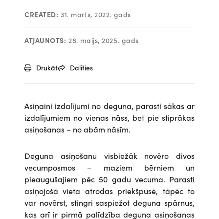
CREATED:
31. marts, 2022. gads
ATJAUNOTS:
28. maijs, 2025. gads
Drukāt
Dalīties
Asiņaini izdalījumi no deguna, parasti sākas ar
izdalījumiem no vienas nāss, bet pie stiprākas
asiņošanas – no abām nāsīm.
Deguna asiņošanu visbiežāk novēro divos
vecumposmos – maziem bērniem un
pieaugušajiem pēc 50 gadu vecuma. Parasti
asiņojošā vieta atrodas priekšpusē, tāpēc to
var novērst, stingri saspiežot deguna spārnus,
kas arī ir pirmā palīdzība deguna asiņošanas