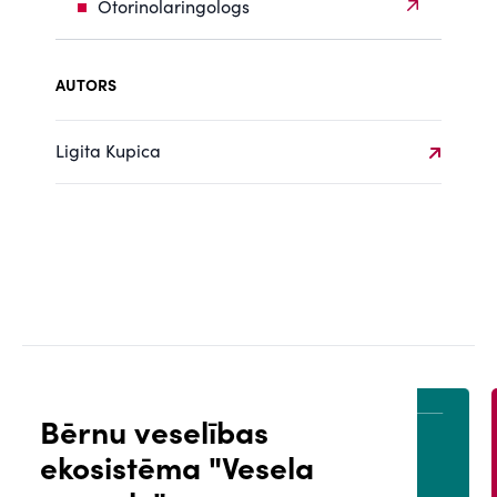
Otorinolaringologs
AUTORS
Ligita Kupica
Bērnu veselības
ekosistēma "Vesela
ĀLS
PACIENTA PORTĀLS