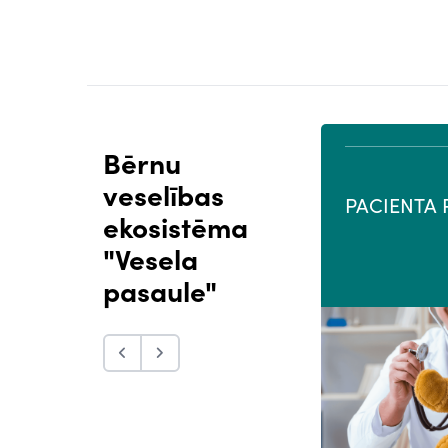
Bērnu
veselības
PROFESIONĀĻU PORTĀLS
PACIENTA 
ekosistēma
"Vesela
pasaule"