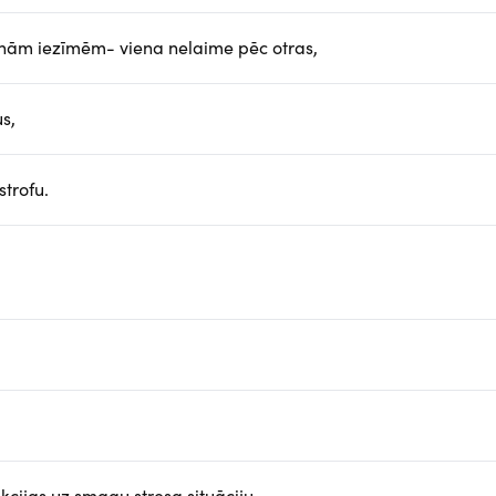
jaunām iezīmēm- viena nelaime pēc otras,
s,
trofu.
:
akcijas uz smagu stresa situāciju,