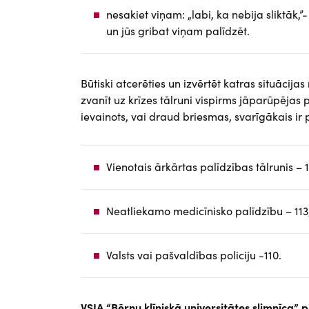
nesakiet viņam: „labi, ka nebija sliktāk,”-
un jūs gribat viņam palīdzēt.
Būtiski atcerēties un izvērtēt katras situācija
zvanīt uz krīzes tālruni vispirms jāparūpējas p
ievainots, vai draud briesmas, svarīgākais ir
Vienotais ārkārtas palīdzības tālrunis – 1
Neatliekamo medicīnisko palīdzību – 113
Valsts vai pašvaldības policiju -110.
VSIA “Bērnu klīniskā universitātes slimnīca” 