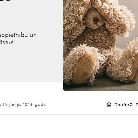
 nopietnību un
istus.
:
19. jūnijs, 2024. gads
Drukāt
D