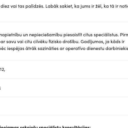
 diez vai tas palīdzēs. Labāk sakiet, ka jums ir žēl, ka tā ir notic
s nopietnību un nepieciešamību piesaistīt citus speciālistus. Pir
ar savu vai citu cilvēku fizisko drošību. Gadījumos, ja kāds ir
 pēc iespējas ātrāk sazināties ar operatīvo dienestu darbiniek
12,
;
pieejamas sekojošu speciālistu konsultācijas: