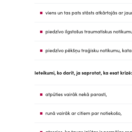
viens un tas pats stāsts atkārtojās ar 
piedzīvo ilgstošus traumatiskus notikumu
piedzīvo pēkšņu traģisku notikumu, katas
Ieteikumi, ko darīt, ja saprotat, ka esat krīzē
atpūties vairāk nekā parasti,
runā vairāk ar citiem par notiekošo,
atceries, ka tavas izjūtas ir normālas re