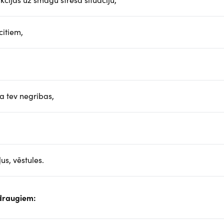
 citiem,
a tev negribas,
us, vēstules.
 draugiem: