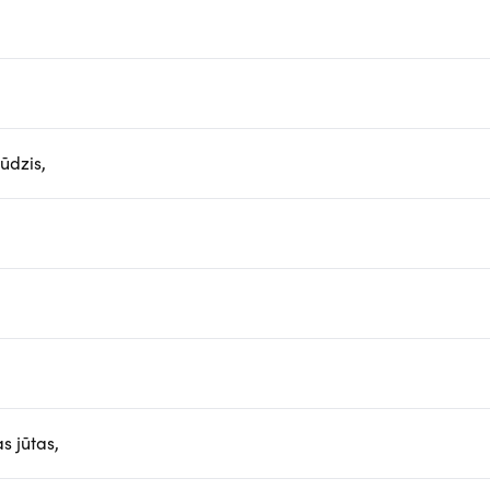
ūdzis,
s jūtas,