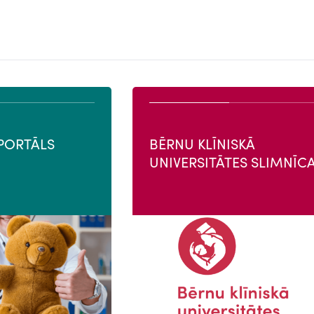
PORTĀLS
BĒRNU KLĪNISKĀ
UNIVERSITĀTES SLIMNĪC