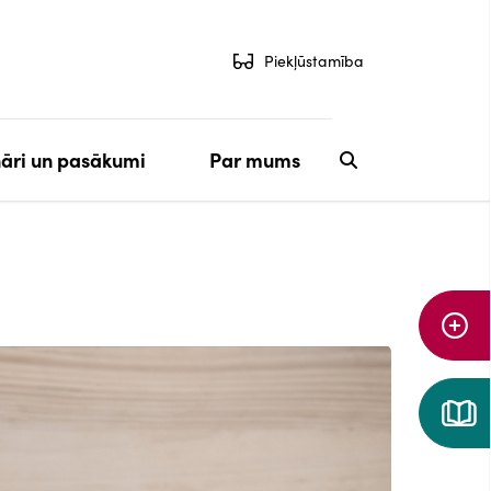
Piekļūstamība
āri un pasākumi
Par mums
Aiz