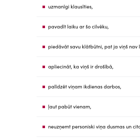
uzmanīgi klausīties,
pavadīt laiku ar šo cilvēku,
piedāvāt savu klātbūtni, pat ja viņš nav l
apliecināt, ka viņš ir drošībā,
palīdzēt viņam ikdienas darbos,
ļaut pabūt vienam,
neuzņemt personiski viņa dusmas un cita