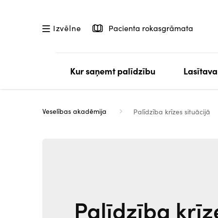
Pārlekt
uz
Pacienta rokasgrāmata
Izvēlne
galveno
saturu
Kur saņemt palīdzību
Lasītava
Veselības akadēmija
Palīdzība krīzes situācijā
Palīdzība krīz