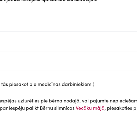
 tās piesakot pie medicīnas darbiniekiem.)
 iespējas uzturēties pie bērna nodaļā, vai pajumte nepiecieša
par iespēju palikt Bērnu slimnīcas
Vecāku mājā
, piesakoties p