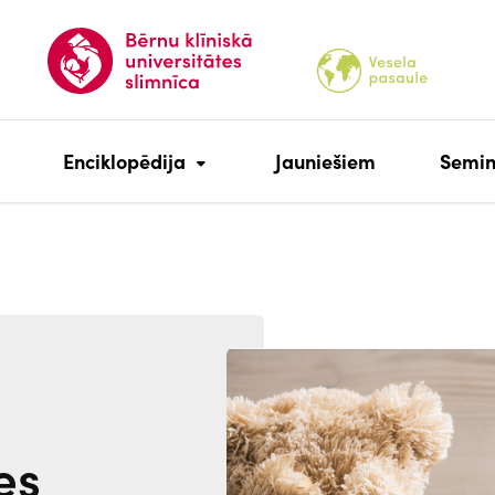
Enciklopēdija
Jauniešiem
Semin
Attēls
es