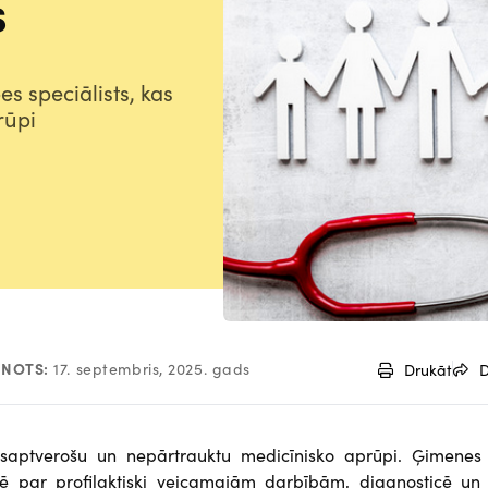
s
s speciālists, kas
rūpi
UNOTS:
17. septembris, 2025. gads
Drukāt
D
visaptverošu un nepārtrauktu medicīnisko aprūpi. Ģimenes 
ē par profilaktiski veicamajām darbībām, diagnosticē un 