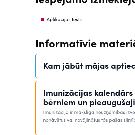
Aplikācijas tests
Informatīvie materiā
Kam jābūt mājas aptie
Imunizācijas kalendārs
bērniem un pieaugušaj
Imunizācija ir mākslīga neuzņēmības izve
nonāvētus vai novājinātus tās pašas slimīb