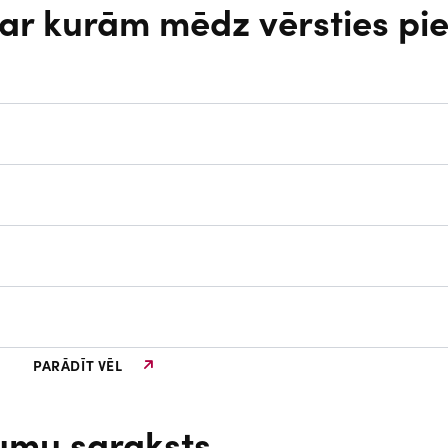
ar kurām mēdz vērsties pie
PARĀDĪT VĒL
umu saraksts