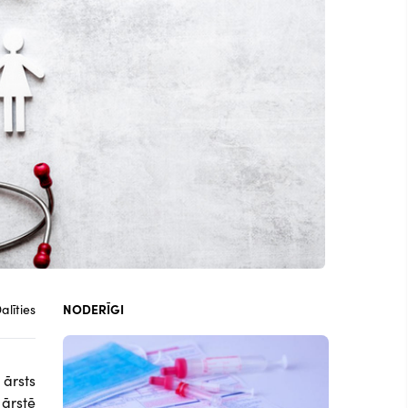
alīties
NODERĪGI
ārsts
ārstē