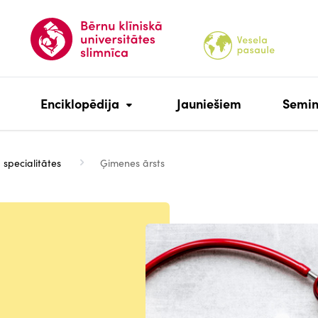
Enciklopēdija
Jauniešiem
Semin
 specialitātes
Ģimenes ārsts
Attēls