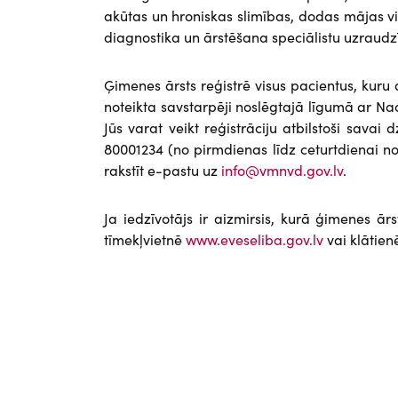
akūtas un hroniskas slimības, dodas mājas vi
diagnostika un ārstēšana speciālistu uzraudz
Ģimenes ārsts reģistrē visus pacientus, kuru
noteikta savstarpēji noslēgtajā līgumā ar Na
Jūs varat veikt reģistrāciju atbilstoši sava
80001234 (no pirmdienas līdz ceturtdienai no p
rakstīt e-pastu uz
info@vmnvd.gov.lv
.
Ja iedzīvotājs ir aizmirsis, kurā ģimenes ārs
tīmekļvietnē
www.eveseliba.gov.lv
vai klātien