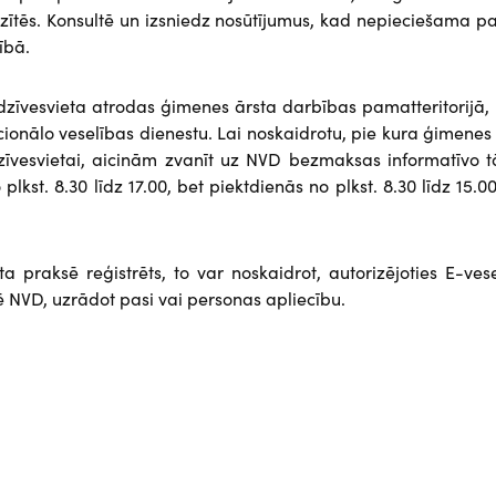
zītēs. Konsultē un izsniedz nosūtījumus, kad nepieciešama p
ībā.
 dzīvesvieta atrodas ģimenes ārsta darbības pamatteritorijā, 
cionālo veselības dienestu. Lai noskaidrotu, pie kura ģimenes
i dzīvesvietai, aicinām zvanīt uz NVD bezmaksas informatīvo t
lkst. 8.30 līdz 17.00, bet piektdienās no plkst. 8.30 līdz 15.00
ta praksē reģistrēts, to var noskaidrot, autorizējoties E-ves
ē NVD, uzrādot pasi vai personas apliecību.