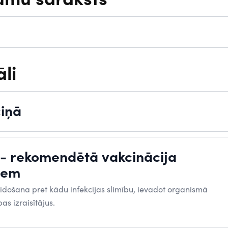
li
ciņā
 - rekomendētā vakcinācija
iem
idošana pret kādu infekcijas slimību, ievadot organismā
as izraisītājus.