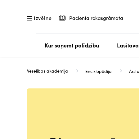
Pārlekt
uz
Pacienta rokasgrāmata
Izvēlne
galveno
saturu
Kur saņemt palīdzību
Lasītava
Veselības akadēmija
Enciklopēdija
Ārstu