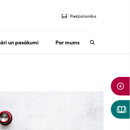
Piekļūstamība
āri un pasākumi
Par mums
Aiz