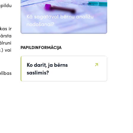
apildu
Kā sagatavot bērnu analīžu
nodošanai?
kas ir
 ārsta
ālruni
PAPILDINFORMĀCIJA
.) vai
Ko darīt, ja bērns
saslimis?
elības