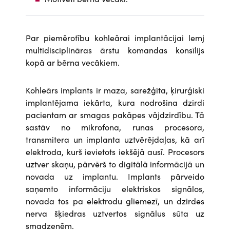
Par piemērotību kohleārai implantācijai lemj
multidisciplināras ārstu komandas konsīlijs
kopā ar bērna vecākiem.
Kohleārs implants ir maza, sarežģīta, ķirurģiski
implantējama iekārta, kura nodrošina dzirdi
pacientam ar smagas pakāpes vājdzirdību. Tā
sastāv no mikrofona, runas procesora,
transmitera un implanta uztvērējdaļas, kā arī
elektroda, kurš ievietots iekšējā ausī. Procesors
uztver skaņu, pārvērš to digitālā informācijā un
novada uz implantu. Implants pārveido
saņemto informāciju elektriskos signālos,
novada tos pa elektrodu gliemezī, un dzirdes
nerva šķiedras uztvertos signālus sūta uz
smadzenēm.