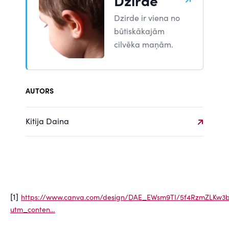
Dzirde
Dzirde ir viena no
būtiskākajām
cilvēka maņām.
AUTORS
Kitija Daina
[1]
https://www.canva.com/design/DAE_EWsm9TI/5f4RzmZLKw3
utm_conten…