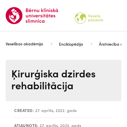
Pārlekt
uz
galveno
saturu
Veselības akadēmija
Enciklopēdija
Ārstniecība un 
Ķirurģiska dzirdes
rehabilitācija
CREATED:
27. aprīlis, 2022. gads
ATJAUNOTS:
27. aprīlis, 2023. gads