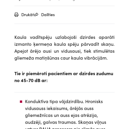
Drukāt
Dalīties
Kaula vadītspēju uzlabojoši dzirdes aparāti
izmanto ķermeņa kaula spēju pārvadīt skaņu.
Apejot ārējo ausi un vidusausi, tiek stimulētas
gliemeža matiņšūnas caur kaula vibrācijām.
Tie ir piemēroti pacientiem ar dzirdes zudumu
no 45-70 dB ar:
Konduktīva tipa vājdzirdību. Hronisks
vidusauss iekaisums, ārējās auss
gliemežnīcas un auss ejas atrēzija,
audzēji, galvas traumas. Skaņas viļņus
uztver BAHA procesors pie slimās auss,