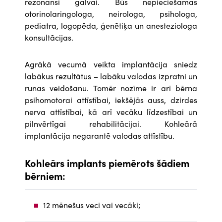
rezonansi galvai. Būs nepieciešamas
otorinolaringologa, neirologa, psihologa,
pediatra, logopēda, ģenētiķa un anesteziologa
konsultācijas.
Agrākā vecumā veikta implantācija sniedz
labākus rezultātus – labāku valodas izpratni un
runas veidošanu. Tomēr nozīme ir arī bērna
psihomotorai attīstībai, iekšējās auss, dzirdes
nerva attīstībai, kā arī vecāku līdzestībai un
pilnvērtīgai rehabilitācijai. Kohleārā
implantācija negarantē valodas attīstību.
Kohleārs implants piemērots šādiem
bērniem:
12 mēnešus veci vai vecāki;