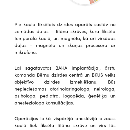
Pie kaula fiksētais dzirdes aparāts sastāv no
zemādas daļas – titāna skrūves, kura fiksēta
temporālā kaulā, un magnēta, kā arī virsādas
daļas – magnēta un skaņas procesora ar
mikrofonu.
Lai sagatavotos BAHA implantācijai, ārstu
komanda Bērnu dzirdes centrā un BKUS veiks
objektīvo dzirdes izmeklēšanu. Būs
nepieciešamas otorinolaringologa, neirologa,
psihologa, pediatra, logopēda, ģenētiķa un
anesteziologa konsultācijas.
Operācijas laikā vispārējā anestēzijā aizauss
kaulā tiek fiksēta titāna skrūve un virs tās