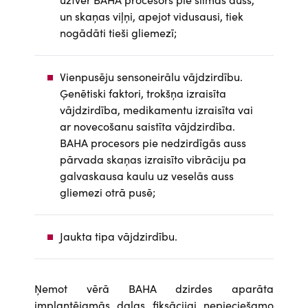
un skaņas viļņi, apejot vidusausi, tiek
nogādāti tieši gliemezī;
Vienpusēju sensoneirālu vājdzirdību.
Ģenētiski faktori, trokšņa izraisīta
vājdzirdība, medikamentu izraisīta vai
ar novecošanu saistīta vājdzirdība.
BAHA procesors pie nedzirdīgās auss
pārvada skaņas izraisīto vibrāciju pa
galvaskausa kaulu uz veselās auss
gliemezi otrā pusē;
Jaukta tipa vājdzirdību.
Ņemot vērā BAHA dzirdes aparāta
implantējamās daļas fiksācijai nepieciešamo