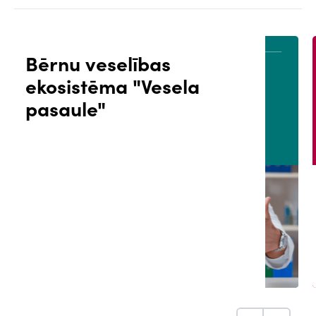
Bērnu veselības
ekosistēma "Vesela
ĀLS
PACIENTA PORTĀLS
pasaule"