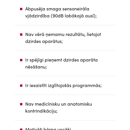
Abpusēja smaga sensoneirāla
vjādzirdība (90dB labākajā ausī);
Nav vērā ņemamu rezultātu, lietojot
dzirdes aparātus;
Ir spējīgi pieņemt dzirdes aparāta
nēsāšanu;
Ir iesaistīti izglītojošās programmās;
Nav medicīnisku un anatomisku
kontrindikāciju;
Motivēti bērna vecāki.