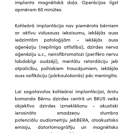
implanta magnētiskā daļa. Operācijas ilgst
apmēram 60 minūtes.
Kohleārā implantācija nav piemērota bērniem
ar aktīvu vidusauss iekaisumu, iekšējās auss
iedzimtām patoloģijām – iekšējās auss
aģenēziju (nepilnīga attīstība), dzirdes nerva
aģenēziju u.c., neirofibromatozi (perifēro nervu
labdabīgi audzēji), mentālu retardāciju jeb
atpalicību, psihiskiem traucējumiem, iekšējās
auss osifikāciju (pārkaulošanās) pēc meningīta.
Lai sagatavotos kohleārai implantācijai, ārstu
komanda Bērnu dzirdes centrā un BKUS veiks
objektīvo dzirdes izmeklēšanu – akustiski
ierosināto smadzeņu stumbra
potenciālu
audiometriju jeb
BERA, otoakustisko
emisiju, datortomogrāfiju un magnētisko