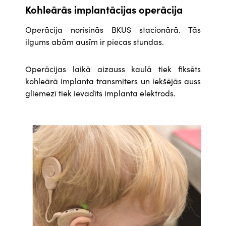
Kohleārās implantācijas operācija
Operācija norisinās BKUS stacionārā. Tās
ilgums abām ausīm ir piecas stundas.
Operācijas laikā aizauss kaulā tiek fiksēts
kohleārā implanta transmiters un iekšējās auss
gliemezī tiek ievadīts implanta elektrods.
Attēls