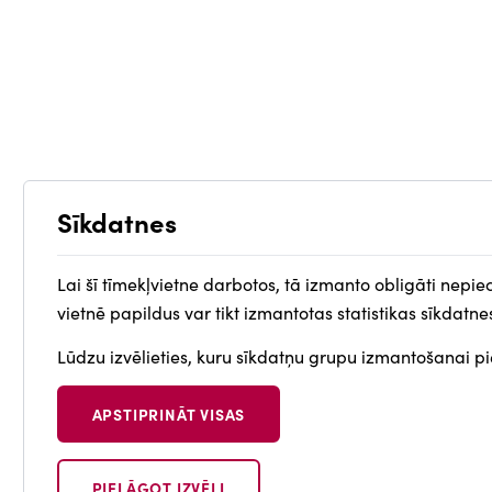
Sīkdatnes
Lai šī tīmekļvietne darbotos, tā izmanto obligāti nepie
vietnē papildus var tikt izmantotas statistikas sīkdatne
Lūdzu izvēlieties, kuru sīkdatņu grupu izmantošanai pie
APSTIPRINĀT VISAS
PIELĀGOT IZVĒLI