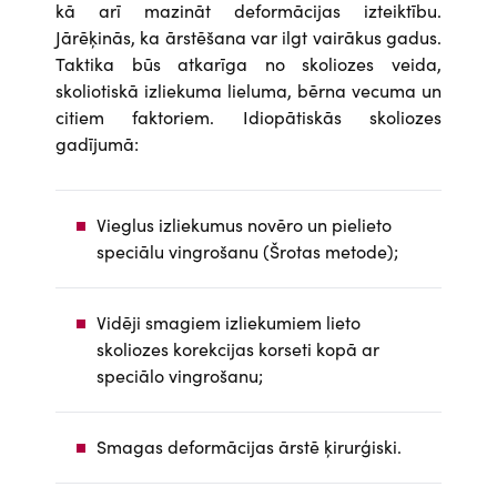
kā arī mazināt deformācijas izteiktību.
Jārēķinās, ka ārstēšana var ilgt vairākus gadus.
Taktika būs atkarīga no skoliozes veida,
skoliotiskā izliekuma lieluma, bērna vecuma un
citiem faktoriem. Idiopātiskās skoliozes
gadījumā:
Vieglus izliekumus novēro un pielieto
speciālu vingrošanu (Šrotas metode);
Vidēji smagiem izliekumiem lieto
skoliozes korekcijas korseti kopā ar
speciālo vingrošanu;
Smagas deformācijas ārstē ķirurģiski.