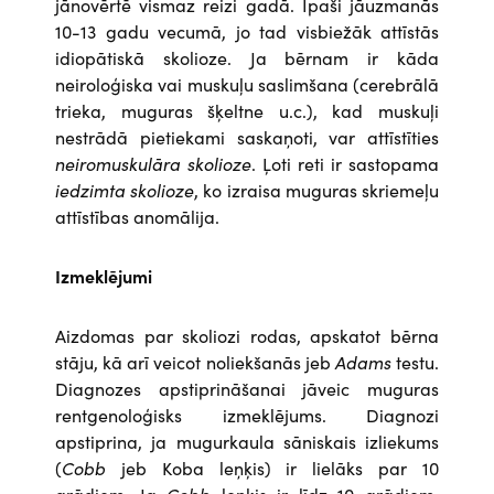
jānovērtē vismaz reizi gadā. Īpaši jāuzmanās
10-13 gadu vecumā, jo tad visbiežāk attīstās
idiopātiskā skolioze. Ja bērnam ir kāda
neiroloģiska vai muskuļu saslimšana (cerebrālā
trieka, muguras šķeltne u.c.), kad muskuļi
nestrādā pietiekami saskaņoti, var attīstīties
neiromuskulāra skolioze
. Ļoti reti ir sastopama
iedzimta skolioze
, ko izraisa muguras skriemeļu
attīstības anomālija.
Izmeklējumi
Aizdomas par skoliozi rodas, apskatot bērna
stāju, kā arī veicot noliekšanās jeb
Adams
testu.
Diagnozes apstiprināšanai jāveic muguras
rentgenoloģisks izmeklējums. Diagnozi
apstiprina, ja mugurkaula sāniskais izliekums
(
Cobb
jeb Koba leņķis) ir lielāks par 10