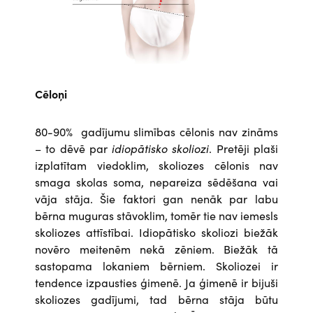
Cēloņi
80-90% gadījumu slimības cēlonis nav zināms
– to dēvē par
idiopātisko skoliozi
. Pretēji plaši
izplatītam viedoklim, skoliozes cēlonis nav
smaga skolas soma, nepareiza sēdēšana vai
vāja stāja. Šie faktori gan nenāk par labu
bērna muguras stāvoklim, tomēr tie nav iemesls
skoliozes attīstībai. Idiopātisko skoliozi biežāk
novēro meitenēm nekā zēniem. Biežāk tā
sastopama lokaniem bērniem. Skoliozei ir
tendence izpausties ģimenē. Ja ģimenē ir bijuši
skoliozes gadījumi, tad bērna stāja būtu