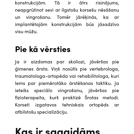
konstrukcijām. Tā ir ātrs risinājums,
neapgrūtinot sevi ar ilgstošu korsešu nēsāšanu
un vingrošanu. Tomēr jārēķinās, ka ar
implantētajām konstrukcijām būs jāsadzīvo
visu mūžu.
Pie kā vērsties
Ja ir aizdomas par skoliozi, jāvēršas pie
ģimenes ārsta. Viņš nosūtīs pie vertebrologa,
traumatologa-ortopēda vai rehabilitologa, kuri
lems par piemērotāko ārstēšanas taktiku. Ja
ieteiks speciālo vingrošanu, jāvēršas pie
fizioterapeita, kurš praktizē Šrotas metodi.
Korseti izgatavos tehniskais ortopēds ar
atbilstošu specializāciju.
Kas ir sagaidāms