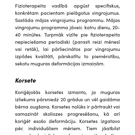
Fizioterapeita vadībā apgūst specifiskus,
konkrētam pacientam pielāgotus vingrojumus.
Sastāda mājas vingrojumu programmu. Mājas
vingrojumu programma jāveic katru dienu, 20-
40 minūtes. Turpmāk vizīte pie fizioterapeita
nepieciešama periodiski (parasti reizi mēnesī
vai retāk), lai pārliecinātos par vingrojumu
izpildes kvalitāti, pārskatītu to piemērotību,
sekotu muguras deformācijas izmaiņām.
Korsete
Koriģējošās korsetes izmanto, ja muguras
izliekums pārsniedz 20 grādus un vēl gaidāma
bērna augšana. Korsetes nolūks ir pārtraukt vai
samazināt skoliozes progresēšanu, kā arī
koriģēt esošo deformāciju. Korsetes izgatavo
pēc individuāliem mēriem. Tiem jāatbilst