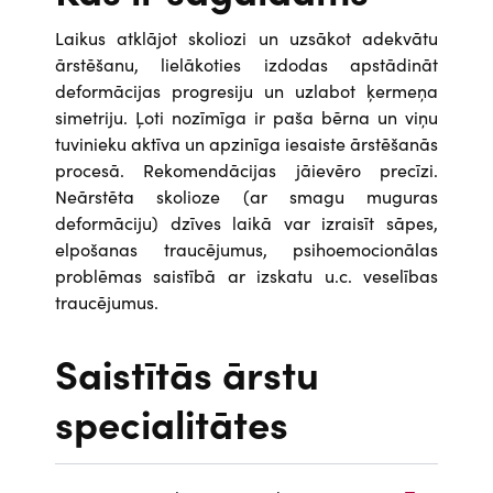
Laikus atklājot skoliozi un uzsākot adekvātu
ārstēšanu, lielākoties izdodas apstādināt
deformācijas progresiju un uzlabot ķermeņa
simetriju. Ļoti nozīmīga ir paša bērna un viņu
tuvinieku aktīva un apzinīga iesaiste ārstēšanās
procesā. Rekomendācijas jāievēro precīzi.
Neārstēta skolioze (ar smagu muguras
deformāciju) dzīves laikā var izraisīt sāpes,
elpošanas traucējumus, psihoemocionālas
problēmas saistībā ar izskatu u.c. veselības
traucējumus.
Saistītās ārstu
specialitātes