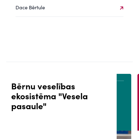
Dace Bērtule
Bērnu veselības
ekosistēma "Vesela
ĀLS
PACIENTA PORTĀLS
pasaule"