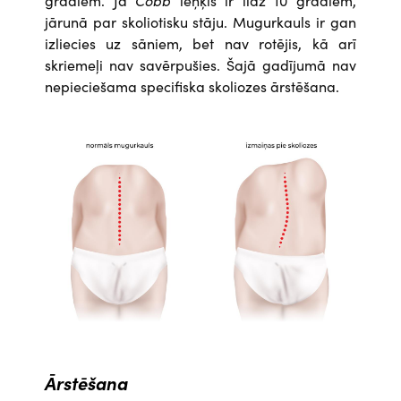
grādiem. Ja
Cobb
leņķis ir līdz 10 grādiem,
jārunā par skoliotisku stāju. Mugurkauls ir gan
izliecies uz sāniem, bet nav rotējis, kā arī
skriemeļi nav savērpušies. Šajā gadījumā nav
nepieciešama specifiska skoliozes ārstēšana.
Attēls
Ārstēšana