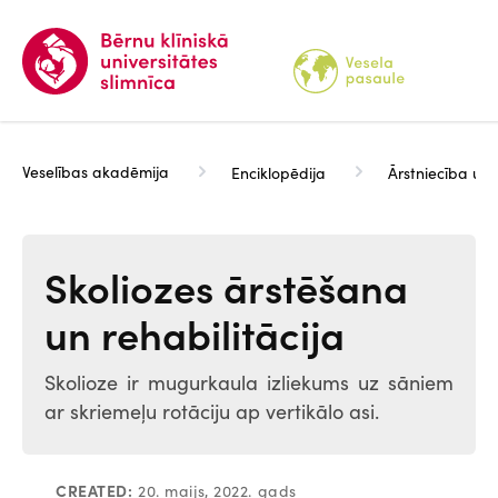
Pārlekt
uz
galveno
saturu
Veselības akadēmija
Enciklopēdija
Ārstniecība un 
Skoliozes ārstēšana
un rehabilitācija
Skolioze ir mugurkaula izliekums uz sāniem
ar skriemeļu rotāciju ap vertikālo asi.
CREATED:
20. maijs, 2022. gads