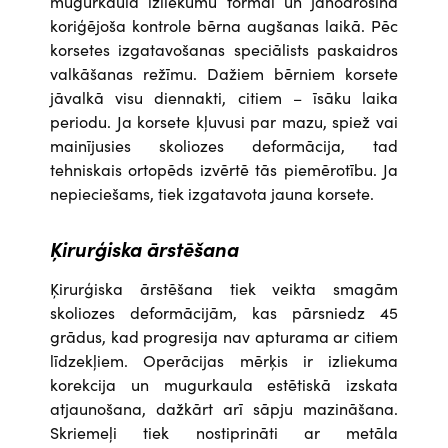
mugurkaula izliekumu formai un jānodrošina
koriģējoša kontrole bērna augšanas laikā. Pēc
korsetes izgatavošanas speciālists paskaidros
valkāšanas režīmu. Dažiem bērniem korsete
jāvalkā visu diennakti, citiem – īsāku laika
periodu. Ja korsete kļuvusi par mazu, spiež vai
mainījusies skoliozes deformācija, tad
tehniskais ortopēds izvērtē tās piemērotību. Ja
nepieciešams, tiek izgatavota jauna korsete.
Ķirurģiska ārstēšana
Ķirurģiska ārstēšana tiek veikta smagām
skoliozes deformācijām, kas pārsniedz 45
grādus, kad progresija nav apturama ar citiem
līdzekļiem. Operācijas mērķis ir izliekuma
korekcija un mugurkaula estētiskā izskata
atjaunošana, dažkārt arī sāpju mazināšana.
Skriemeļi tiek nostiprināti ar metāla