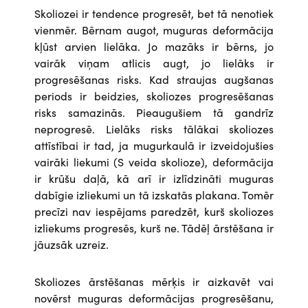
Skoliozei ir tendence progresēt, bet tā nenotiek
vienmēr. Bērnam augot, muguras deformācija
kļūst arvien lielāka. Jo mazāks ir bērns, jo
vairāk viņam atlicis augt, jo lielāks ir
progresēšanas risks. Kad straujas augšanas
periods ir beidzies, skoliozes progresēšanas
risks samazinās. Pieaugušiem tā gandrīz
neprogresē. Lielāks risks tālākai skoliozes
attīstībai ir tad, ja mugurkaulā ir izveidojušies
vairāki liekumi (S veida skolioze), deformācija
ir krūšu daļā, kā arī ir izlīdzināti muguras
dabīgie izliekumi un tā izskatās plakana. Tomēr
precīzi nav iespējams paredzēt, kurš skoliozes
izliekums progresēs, kurš ne. Tādēļ ārstēšana ir
jāuzsāk uzreiz.
Skoliozes ārstēšanas mērķis ir aizkavēt vai
novērst muguras deformācijas progresēšanu,