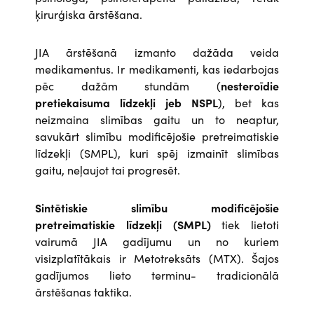
ķirurģiska ārstēšana.
JIA ārstēšanā izmanto dažāda veida
medikamentus. Ir medikamenti, kas iedarbojas
pēc dažām stundām (
nesteroīdie
pretiekaisuma līdzekļi jeb NSPL
), bet kas
neizmaina slimības gaitu un to neaptur,
savukārt slimību modificējošie pretreimatiskie
līdzekļi (SMPL), kuri spēj izmainīt slimības
gaitu, neļaujot tai progresēt.
Sintētiskie slimību modificējošie
pretreimatiskie līdzekļi (SMPL)
tiek lietoti
vairumā JIA gadījumu un no kuriem
visizplatītākais ir Metotreksāts (MTX). Šajos
gadījumos lieto terminu- tradicionālā
ārstēšanas taktika.