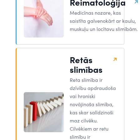
Reimatoloģija
Medicīnas nozare, kas
saistīta galvenokārt ar kaulu,
muskuļu un locītavu slimībām.
Retās
slimības
Reta slimība ir
dzīvību apdraudoša
vai hroniski
novājinoša slimība,
kas skar salīdzinoši
maz cilvēku.
Cilvēkiem ar retu
slimību ir