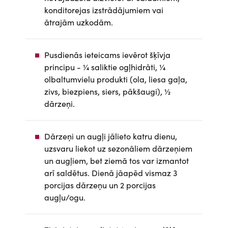
konditorejas izstrādājumiem vai
ātrajām uzkodām.
Pusdienās ieteicams ievērot šķīvja
principu - ¼ saliktie ogļhidrāti, ¼
olbaltumvielu produkti (ola, liesa gaļa,
zivs, biezpiens, siers, pākšaugi), ½
dārzeņi.
Dārzeņi un augļi jālieto katru dienu,
uzsvaru liekot uz sezonāliem dārzeņiem
un augļiem, bet ziemā tos var izmantot
arī saldētus. Dienā jāapēd vismaz 3
porcijas dārzeņu un 2 porcijas
augļu/ogu.