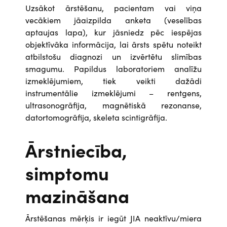
Uzsākot ārstēšanu, pacientam vai viņa
vecākiem jāaizpilda anketa (veselības
aptaujas lapa), kur jāsniedz pēc iespējas
objektīvāka informācija, lai ārsts spētu noteikt
atbilstošu diagnozi un izvērtētu slimības
smagumu. Papildus laboratoriem analīžu
izmeklējumiem, tiek veikti dažādi
instrumentālie izmeklējumi – rentgens,
ultrasonogrāfija, magnētiskā rezonanse,
datortomogrāfija, skeleta scintigrāfija.
Ārstniecība,
simptomu
mazināšana
Ārstēšanas mērķis ir iegūt JIA neaktīvu/miera