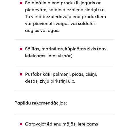
Saldinātie piena produkti: jogurts ar
piedevām, saldie biezpiena sieriņi u.c.
To vietā bezpiedevu piena produktiem
var pievienot svaigus vai saldētus
augļus vai ogas.
Sālītas, marinētas, kūpinātas zivis (nav
ieteicams lietot vispār).
Pusfabrikāti: pelmeņi, picas, cīsiņi,
desas, zivju pirkstiņi u.c.
Papildu rekomendācijas:
Gatavojot ēdienu mājās, ieteicams