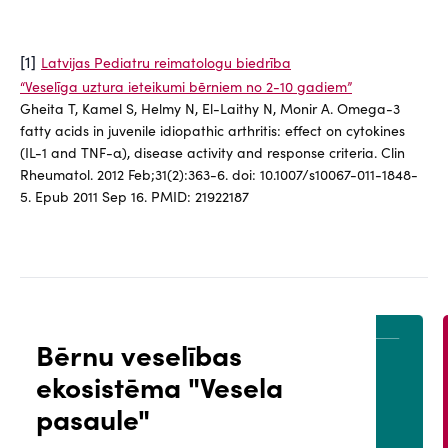
[1]
Latvijas Pediatru reimatologu biedrība
“Veselīga uztura ieteikumi bērniem no 2-10 gadiem”
Gheita T, Kamel S, Helmy N, El-Laithy N, Monir A. Omega-3
fatty acids in juvenile idiopathic arthritis: effect on cytokines
(IL-1 and TNF-α), disease activity and response criteria. Clin
Rheumatol. 2012 Feb;31(2):363-6. doi: 10.1007/s10067-011-1848-
5. Epub 2011 Sep 16. PMID: 21922187
Bērnu veselības
ekosistēma "Vesela
ĀLS
PACIENTA PORTĀLS
pasaule"