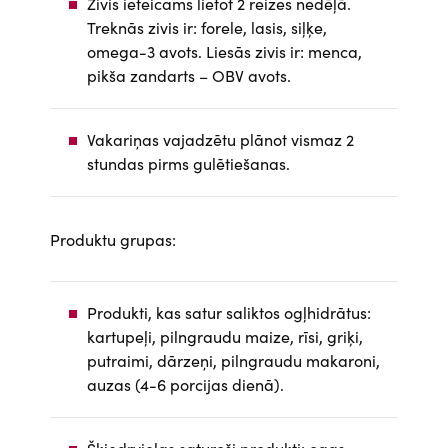
Zivis ieteicams lietot 2 reizes nedēļā.
Treknās zivis ir: forele, lasis, siļķe,
omega-3 avots. Liesās zivis ir: menca,
pikša zandarts – OBV avots.
Vakariņas vajadzētu plānot vismaz 2
stundas pirms gulētiešanas.
Produktu grupas:
Produkti, kas satur saliktos ogļhidrātus:
kartupeļi, pilngraudu maize, rīsi, griķi,
putraimi, dārzeņi, pilngraudu makaroni,
auzas (4-6 porcijas dienā).