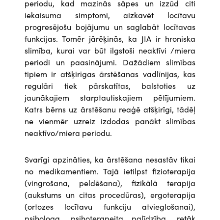
periodu, kad mazinās sāpes un izzūd citi
iekaisuma simptomi, aizkavēt locītavu
progresējošu bojājumu un saglabāt locītavas
funkcijas. Tomēr jārēķinās, ka JIA ir hroniska
slimība, kurai var būt ilgstoši neaktīvi /miera
periodi un paasinājumi. Dažādiem slimības
tipiem ir atšķirīgas ārstēšanas vadlīnijas, kas
regulāri tiek pārskatītas, balstoties uz
jaunākajiem starptautiskajiem pētījumiem.
Katrs bērns uz ārstēšanu reaģē atšķirīgi, tādēļ
ne vienmēr uzreiz izdodas panākt slimības
neaktīvo/miera periodu.
Svarīgi apzināties, ka ārstēšana nesastāv tikai
no medikamentiem. Tajā ietilpst fizioterapija
(vingrošana, peldēšana), fizikālā terapija
(aukstums un citas procedūras), ergoterapija
(ortozes locītavu funkciju atvieglošanai),
psihologa, psihoterapeita palīdzība, retāk