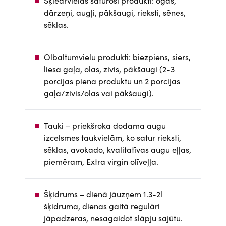
Šķiedrvielas saturoši produkti: ogas,
dārzeņi, augļi, pākšaugi, rieksti, sēnes,
sēklas.
Olbaltumvielu produkti: biezpiens, siers,
liesa gaļa, olas, zivis, pākšaugi (2-3
porcijas piena produktu un 2 porcijas
gaļa/zivis/olas vai pākšaugi).
Tauki – priekšroka dodama augu
izcelsmes taukvielām, ko satur rieksti,
sēklas, avokado, kvalitatīvas augu eļļas,
piemēram, Extra virgin olīveļļa.
Šķidrums – dienā jāuzņem 1.3-2l
šķidruma, dienas gaitā regulāri
jāpadzeras, nesagaidot slāpju sajūtu.