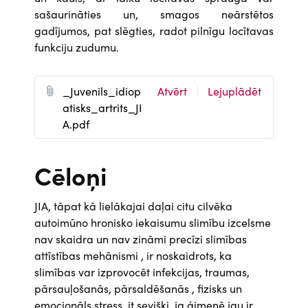
sašaurināties un, smagos neārstētos
gadījumos, pat slēgties, radot pilnīgu locītavas
funkciju zudumu.
D
_Juvenils_idiop
Atvērt
Lejuplādēt
o
atisks_artrits_JI
c
A.pdf
u
m
Cēloņi
e
n
JIA, tāpat kā lielākajai daļai citu cilvēka
t
autoimūno hronisko iekaisumu slimību izcelsme
nav skaidra un nav zināmi precīzi slimības
attīstības mehānismi , ir noskaidrots, ka
slimības var izprovocēt infekcijas, traumas,
pārsauļošanās, pārsaldēšanās , fizisks un
emocionāls stress, it sevišķi, ja ģimenē jau ir