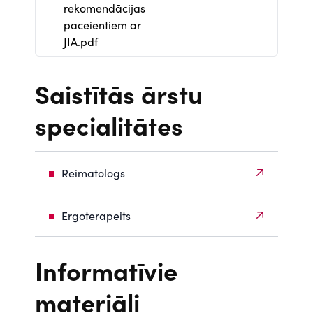
rekomendācijas
o
paceientiem ar
JIA.pdf
c
u
Saistītās ārstu
m
specialitātes
e
Reimatologs
n
t
Ergoterapeits
Informatīvie
materiāli