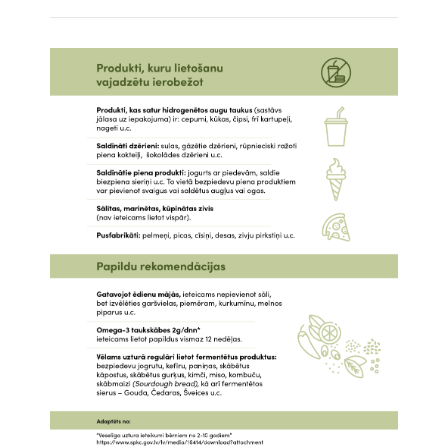
Attēls