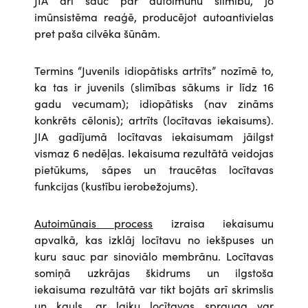
JIA arī sauc par autoimūnu slimību, jo
imūnsistēma reaģē, producējot autoantivielas
pret paša cilvēka šūnām.
Termins “Juvenils idiopātisks artrīts” nozīmē to,
ka tas ir juvenils (slimības sākums ir līdz 16
gadu vecumam); idiopātisks (nav zināms
konkrēts cēlonis); artrīts (locītavas iekaisums).
JIA gadījumā locītavas iekaisumam jāilgst
vismaz 6 nedēļas. Iekaisuma rezultātā veidojas
pietūkums, sāpes un traucētas locītavas
funkcijas (kustību ierobežojums).
Autoimūnais process
izraisa iekaisumu
apvalkā, kas izklāj locītavu no iekšpuses un
kuru sauc par sinoviālo membrānu. Locītavas
somiņā uzkrājas škidrums un ilgstoša
iekaisuma rezultātā var tikt bojāts arī skrimslis
un kauls, ar laiku locītavas sprauga var