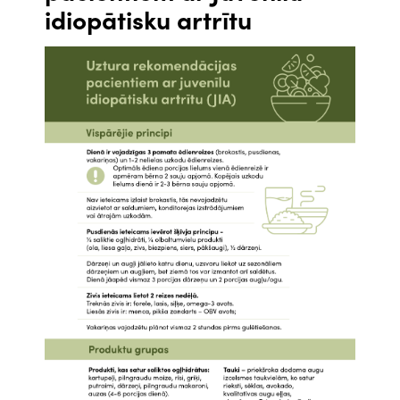
idiopātisku artrītu
Attēls