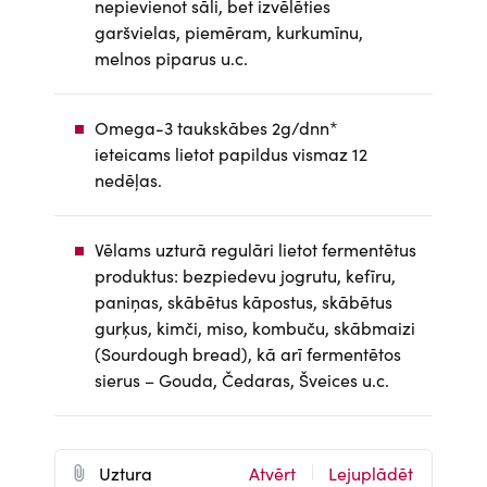
nepievienot sāli, bet izvēlēties
garšvielas, piemēram, kurkumīnu,
melnos piparus u.c.
Omega-3 taukskābes 2g/dnn*
ieteicams lietot papildus vismaz 12
nedēļas.
Vēlams uzturā regulāri lietot fermentētus
produktus: bezpiedevu jogrutu, kefīru,
paniņas, skābētus kāpostus, skābētus
gurķus, kimči, miso, kombuču, skābmaizi
(Sourdough bread), kā arī fermentētos
sierus – Gouda, Čedaras, Šveices u.c.
D
Uztura
Atvērt
Lejuplādēt