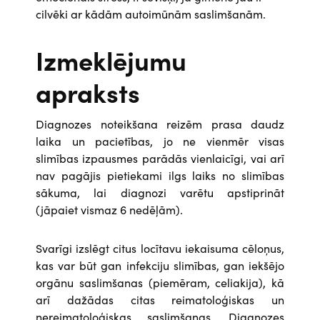
cilvēki ar kādām autoimūnām saslimšanām.
Izmeklējumu
apraksts
Diagnozes noteikšana reizēm prasa daudz
laika un pacietības, jo ne vienmēr visas
slimības izpausmes parādās vienlaicīgi, vai arī
nav pagājis pietiekami ilgs laiks no slimības
sākuma, lai diagnozi varētu apstiprināt
(jāpaiet vismaz 6 nedēļām).
Svarīgi izslēgt citus locītavu iekaisuma cēloņus,
kas var būt gan infekciju slimības, gan iekšējo
orgānu saslimšanas (piemēram, celiakija), kā
arī dažādas citas reimatoloģiskas un
nereimatoloģiskas saslimšanas. Diagnozes