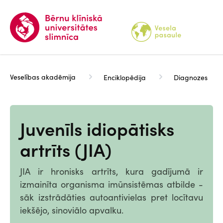
Pārlekt
uz
galveno
saturu
Veselības akadēmija
Enciklopēdija
Diagnozes
Juvenīls idiopātisks
artrīts (JIA)
JIA ir hronisks artrīts, kura gadījumā ir
izmainīta organisma imūnsistēmas atbilde -
sāk izstrādāties autoantivielas pret locītavu
iekšējo, sinoviālo apvalku.