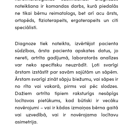
noteikšana ir komandas darbs, kurā piedalās
ne tikai bērnu reimatologs, bet arī acu ārsts,
ortopēds, fizioterapeits, ergoterapeits un citi
speciālisti.
Diagnoze tiek noteikta, izvērtējot pacienta
sūdzības, ārsta pacienta apskates datus, jo
nereti, artrīta gadījumā, laboratorās analīzes
var neko specifisku neuzrādīt. Ļoti svarīgi
ārstam izstāstīt par savām sajūtām un sāpēm.
Ārstam svarīgi zināt sāpju biežumu, vai sāpes ir
no rīta vai vakarā, pirms vai pēc slodzes.
Dažiem artrīta tipiem raksturīgs nesāpīgs
locītavas pietūkums, kad būtiski ir vecāku
novērojumi – vai ir kādas izmaiņas bērna gaitā
vai uzvedībā, vai ir novērojama locītavu
asimetrija.