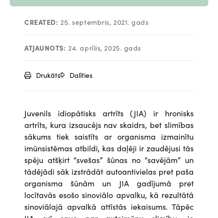
CREATED:
25. septembris, 2021. gads
ATJAUNOTS:
24. aprīlis, 2025. gads
Drukāt
Dalīties
Juvenils idiopātisks artrīts (JIA) ir hronisks
artrīts, kura izsaucējs nav skaidrs, bet slimības
sākums tiek saistīts ar organisma izmainītu
imūnsistēmas atbildi, kas daļēji ir zaudējusi tās
spēju atšķirt “svešas” šūnas no “savējām” un
tādējādi sāk izstrādāt autoantivielas pret paša
organisma šūnām un JIA gadījumā pret
locītavās esošo sinoviālo apvalku, kā rezultātā
sinoviālajā apvalkā attīstās iekaisums. Tāpēc