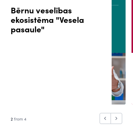
Bērnu veselības
ekosistēma "Vesela
ĀLS
PACIENTA PORTĀLS
pasaule"
2
from 4