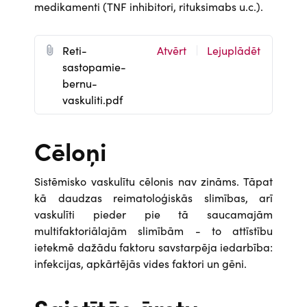
medikamenti (TNF inhibitori, rituksimabs u.c.).
D
Reti-
Atvērt
Lejuplādēt
o
sastopamie-
c
bernu-
u
vaskuliti.pdf
m
e
Cēloņi
n
t
Sistēmisko vaskulītu cēlonis nav zināms. Tāpat
kā daudzas reimatoloģiskās slimības, arī
vaskulīti pieder pie tā saucamajām
multifaktoriālajām slimībām - to attīstību
ietekmē dažādu faktoru savstarpēja iedarbība:
infekcijas, apkārtējās vides faktori un gēni.