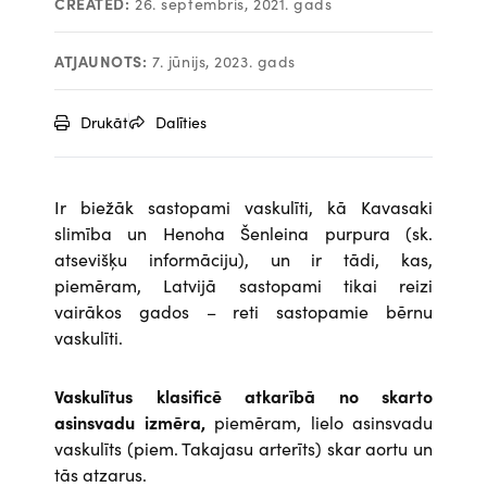
CREATED:
26. septembris, 2021. gads
ATJAUNOTS:
7. jūnijs, 2023. gads
Drukāt
Dalīties
Ir biežāk sastopami vaskulīti, kā Kavasaki
slimība un Henoha Šenleina purpura (sk.
atsevišķu informāciju), un ir tādi, kas,
piemēram, Latvijā sastopami tikai reizi
vairākos gados – reti sastopamie bērnu
vaskulīti.
Vaskulītus klasificē atkarībā no skarto
asinsvadu izmēra,
piemēram, lielo asinsvadu
vaskulīts (piem. Takajasu arterīts) skar aortu un
tās atzarus.