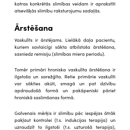
katras konkrētās slimības veidam ir aprakstīti
atsevišķās slimību raksturojumu sadaļās.
Ārstēšana
Vaskulīts ir ārstējams. Lielākā daļa pacientu,
kuriem savlaicīgi sākta atbilstoša ārstēšana,
sasniedz remisiju (slimības miera periodu).
Tomēr primāri hroniska vaskulīta ārstēšana ir
ilgstoša un sarežģīta. Retie primārie vaskulīti
var sākties akūti, smagā un pat dzīvību
apdraudošā formā un pakāpeniski pāriet
hroniskā saslimšanas formā.
Galvenais mērķis ir slimību pēc iespējas ātrāk
pakļaut kontrolei (t.s. indukcijas terapija) un
uzraudzīt to ilgstoši (t.s. uzturošā terapija),