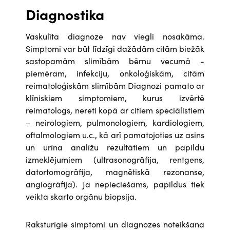
Diagnostika
Vaskulīta diagnoze nav viegli nosakāma.
Simptomi var būt līdzīgi dažādām citām biežāk
sastopamām slimībām bērnu vecumā -
piemēram, infekciju, onkoloģiskām, citām
reimatoloģiskām slimībām Diagnozi pamato ar
klīniskiem simptomiem, kurus izvērtē
reimatologs, nereti kopā ar citiem speciālistiem
– neirologiem, pulmonologiem, kardiologiem,
oftalmologiem u.c., kā arī pamatojoties uz asins
un urīna analīžu rezultātiem un papildu
izmeklējumiem (ultrasonogrāfija, rentgens,
datortomogrāfija, magnētiskā rezonanse,
angiogrāfija). Ja nepieciešams, papildus tiek
veikta skarto orgānu biopsija.
Raksturīgie simptomi un diagnozes noteikšana