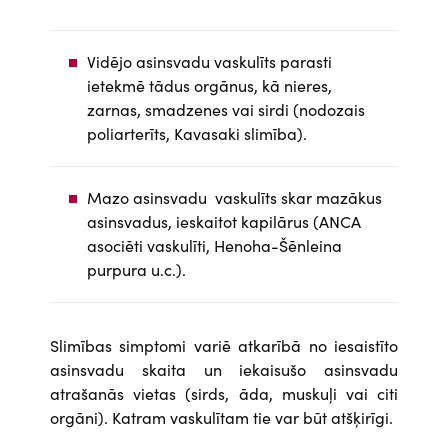
Vidējo asinsvadu vaskulīts parasti
ietekmē tādus orgānus, kā nieres,
zarnas, smadzenes vai sirdi (nodozais
poliarterīts, Kavasaki slimība).
Mazo asinsvadu vaskulīts skar mazākus
asinsvadus, ieskaitot kapilārus (ANCA
asociēti vaskulīti, Henoha-Šēnleina
purpura u.c.).
Slimības simptomi variē atkarībā no iesaistīto
asinsvadu skaita un iekaisušo asinsvadu
atrašanās vietas (sirds, āda, muskuļi vai citi
orgāni). Katram vaskulītam tie var būt atšķirīgi.