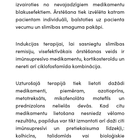
izvairoties no nevajadzīgiem medikamentu
blakusefektiem. Ārstēšana tiek izvēlēta katram
pacientam individuāli, balstoties uz pacienta
vecumu un slimības smaguma pakāpi.
Indukcijas terapijai, lai sasniegtu slimības
remisiju, visefektīvākais ārstēšanas veids ir
imūnsupresīvo medikamentu, kortikosteroīdu un
nereti arī ciklofosfamīda kombinācija.
Uzturošajā terapijā tiek lietoti dažādi
medikamenti, piemēram, azotioprīns,
metotreksāts, mikofenolāta motefils un
prednizolons nelielās devās. Kad citu
medikamentu lietošana nesniedz vēlamo
rezultātu, papildus var tikt izmantoti arī daži citi
imūnsupresīvi un pretiekaisuma līdzekļi,:
kolhicīns, talidomīds vai bioloģiskie