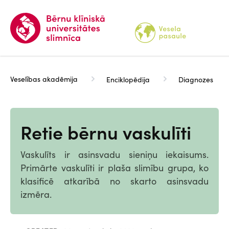
Pārlekt
uz
galveno
saturu
Veselības akadēmija
Enciklopēdija
Diagnozes
Retie bērnu vaskulīti
Vaskulīts ir asinsvadu sieniņu iekaisums.
Primārte vaskulīti ir plaša slimību grupa, ko
klasificē atkarībā no skarto asinsvadu
izmēra.