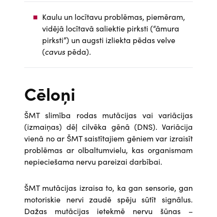
Kaulu un locītavu problēmas, piemēram,
vidējā locītavā saliektie pirksti (“āmura
pirksti”) un augsti izliekta pēdas velve
(
cavus
pēda).
Cēloņi
ŠMT slimība rodas mutācijas vai variācijas
(izmaiņas) dēļ cilvēka gēnā (DNS). Variācija
vienā no ar ŠMT saistītajiem gēniem var izraisīt
problēmas ar olbaltumvielu, kas organismam
nepieciešama nervu pareizai darbībai.
ŠMT mutācijas izraisa to, ka gan sensorie, gan
motoriskie nervi zaudē spēju sūtīt signālus.
Dažas mutācijas ietekmē nervu šūnas –