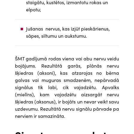
staigātu, kustētos, izmantotu rokas un
elpotu;
Jušanas nervus, kas izjūt pieskārienus,
sāpes, siltumu un aukstumu.
ŠMT gadījumā rodas viena vai abu nervu veidu
bojājums. Rezultātā garās, plānās nervu
šķiedras (aksoni), kas atzarojas no bērna
galvas vai muguras smadzenēm, nepārvadā
signālus tik labi, cik vajadzētu. Apvalks
(mielīns), kam vajadzētu aizsargāt nervu
šķiedras (aksonus), ir bojāts un nevar veikt savu
uzdevumu. Rezultātā nervu signālu pārvade pa
nerviem ir samazināta.