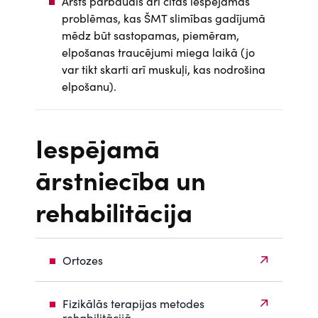
Ārsts pārbaudīs arī citas iespejamās
problēmas, kas ŠMT slimības gadījumā
mēdz būt sastopamas, piemēram,
elpošanas traucējumi miega laikā (jo
var tikt skarti arī muskuļi, kas nodrošina
elpošanu).
Iespējamā
ārstniecība un
rehabilitācija
Ortozes
Fizikālās terapijas metodes
rehabilitācijā