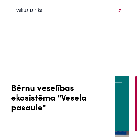
Mikus Dīriks
Bērnu veselības
ekosistēma "Vesela
ĀLS
PACIENTA PORTĀLS
pasaule"