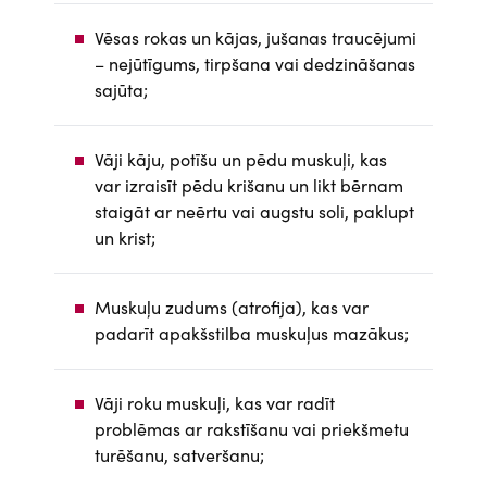
Vēsas rokas un kājas, jušanas traucējumi
– nejūtīgums, tirpšana vai dedzināšanas
sajūta;
Vāji kāju, potīšu un pēdu muskuļi, kas
var izraisīt pēdu krišanu un likt bērnam
staigāt ar neērtu vai augstu soli, paklupt
un krist;
Muskuļu zudums (atrofija), kas var
padarīt apakšstilba muskuļus mazākus;
Vāji roku muskuļi, kas var radīt
problēmas ar rakstīšanu vai priekšmetu
turēšanu, satveršanu;