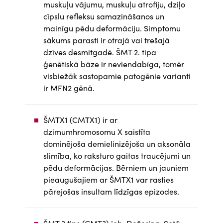
muskuļu vājumu, muskuļu atrofiju, dziļo
cīpslu refleksu samazināšanos un
mainīgu pēdu deformāciju. Simptomu
sākums parasti ir otrajā vai trešajā
dzīves desmitgadē. ŠMT 2. tipa
ģenētiskā bāze ir neviendabīga, tomēr
visbiežāk sastopamie patogēnie varianti
ir MFN2 gēnā.
ŠMTX1 (CMTX1) ir ar
dzimumhromosomu X saistīta
dominējoša demielinizējoša un aksonāla
slimība, ko raksturo gaitas traucējumi un
pēdu deformācijas. Bērniem un jauniem
pieaugušajiem ar ŠMTX1 var rasties
pārejošas insultam līdzīgas epizodes.