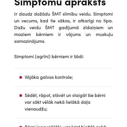
Simptomu apraksts
Ir daudz dažādu ŠMT slimību veidu. Simptomi
un vecums, kad tie sākas, ir atkarīgi no tipa.
Dažu veidu ŠMT gadījumā zīdaiņiem un
maziem bērniem ir vājums un muskuļu
samazinājums.
Simptomi (agrīni) bērniem ir šādi:
Vājāka galvas kontrole;
Sēdēt, rāpot, stāvēt un staigāt šie bērni
var sākt vēlāk nekā lielākā daļa
vienaudžu;
Bērni ir neveiklāki, var krist biežāk nekā