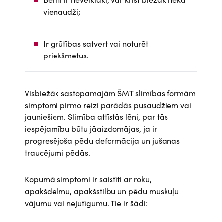
vienaudži;
Ir grūtības satvert vai noturēt
priekšmetus.
Visbiežāk sastopamajām ŠMT slimības formām
simptomi pirmo reizi parādās pusaudžiem vai
jauniešiem. Slimība attīstās lēni, par tās
iespējamību būtu jāaizdomājas, ja ir
progresējoša pēdu deformācija un jušanas
traucējumi pēdās.
Kopumā simptomi ir saistīti ar roku,
apakšdelmu, apakšstilbu un pēdu muskuļu
vājumu vai nejutīgumu. Tie ir šādi: