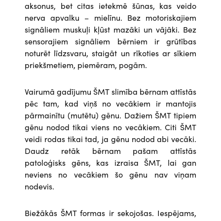
aksonus, bet citas ietekmē šūnas, kas veido
nerva apvalku – mielīnu. Bez motoriskajiem
signāliem muskuļi kļūst mazāki un vājāki. Bez
sensorajiem signāliem bērniem ir grūtības
noturēt līdzsvaru, staigāt un rīkoties ar sīkiem
priekšmetiem, piemēram, pogām.
Vairumā gadījumu ŠMT slimība bērnam attīstās
pēc tam, kad viņš no vecākiem ir mantojis
pārmainītu (mutētu) gēnu. Dažiem ŠMT tipiem
gēnu nodod tikai viens no vecākiem. Citi ŠMT
veidi rodas tikai tad, ja gēnu nodod abi vecāki.
Daudz retāk bērnam pašam attīstās
patoloģisks gēns, kas izraisa ŠMT, lai gan
neviens no vecākiem šo gēnu nav viņam
nodevis.
Biežākās ŠMT formas ir sekojošas. Iespējams,