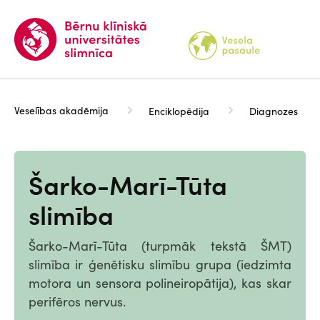
Pārlekt
uz
galveno
saturu
Veselības akadēmija
Enciklopēdija
Diagnozes
Šarko-Marī-Tūta
slimība
Šarko-Marī-Tūta (turpmāk tekstā ŠMT)
slimība ir ģenētisku slimību grupa (iedzimta
motora un sensora polineiropātija), kas skar
perifēros nervus.