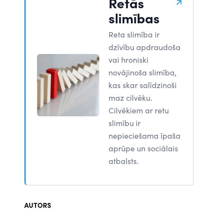
Retās
slimības
Reta slimība ir
dzīvību apdraudoša
vai hroniski
novājinoša slimība,
kas skar salīdzinoši
maz cilvēku.
Cilvēkiem ar retu
slimību ir
nepieciešama īpaša
aprūpe un sociālais
atbalsts.
AUTORS