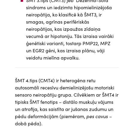
ŠMT 3.tips (CMT3) jeb Dežerina-Sotā
sindroms un iedzimta hipomielinizējoša
neiropātija, ko klasificē kā ŠMT3, ir
smagas, agrīnas perifēriskās
neiropātijas, kas izpaužas zīdaiņa
vecumā ar hipotoniju. Tās izraisa vairāki
ģenētiski varianti, tostarp PMP22, MPZ
un EGR2 gēni, kas izraisa plānu, vāji
veidotu mielīna apvalku.
ŠMT 4.tips (CMT4) ir heterogēna retu
autosomāli recesīvu demielinizējošu motoriski
sensoro neiropātiju grupa. Cilvēkiem ar ŠMT4 ir
tipisks ŠMT fenotips – distālo muskuļu vājums
un atrofija, kas saistīta ar jušanas zudumu un
pēdu deformācijām (piemēram,
pes cavus
–
dobā pēda).