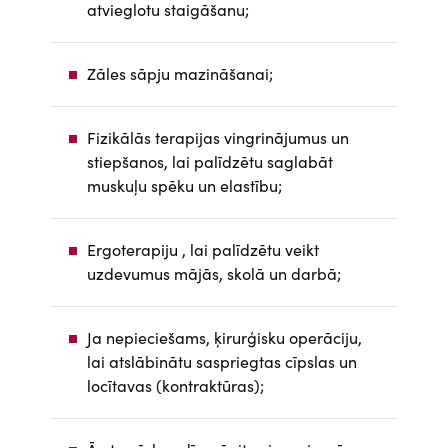
atvieglotu staigāšanu;
Zāles sāpju mazināšanai;
Fizikālās terapijas vingrinājumus un
stiepšanos, lai palīdzētu saglabāt
muskuļu spēku un elastību;
Ergoterapiju , lai palīdzētu veikt
uzdevumus mājās, skolā un darbā;
Ja nepieciešams, ķirurģisku operāciju,
lai atslābinātu saspriegtas cīpslas un
locītavas (kontraktūras);