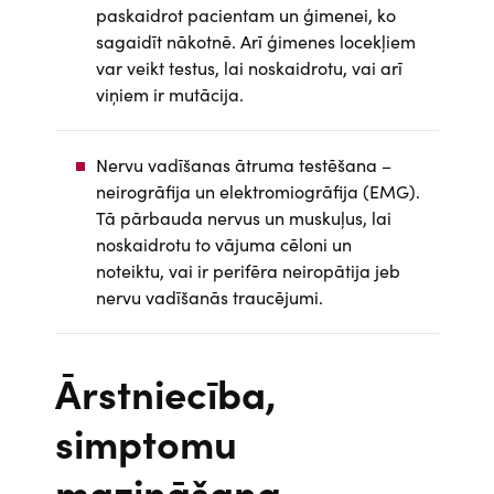
paskaidrot pacientam un ģimenei, ko
sagaidīt nākotnē. Arī ģimenes locekļiem
var veikt testus, lai noskaidrotu, vai arī
viņiem ir mutācija.
Nervu vadīšanas ātruma testēšana –
neirogrāfija un elektromiogrāfija (EMG).
Tā pārbauda nervus un muskuļus, lai
noskaidrotu to vājuma cēloni un
noteiktu, vai ir perifēra neiropātija jeb
nervu vadīšanās traucējumi.
Ārstniecība,
simptomu
mazināšana