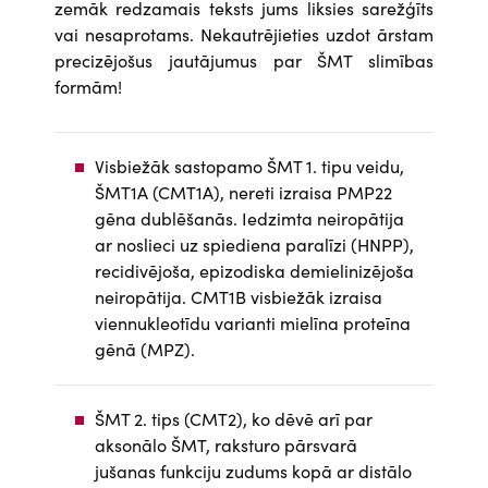
zemāk redzamais teksts jums liksies sarežģīts
vai nesaprotams. Nekautrējieties uzdot ārstam
precizējošus jautājumus par ŠMT slimības
formām!
Visbiežāk sastopamo ŠMT 1. tipu veidu,
ŠMT1A (CMT1A), nereti izraisa PMP22
gēna dublēšanās. Iedzimta neiropātija
ar noslieci uz spiediena paralīzi (HNPP),
recidivējoša, epizodiska demielinizējoša
neiropātija. CMT1B visbiežāk izraisa
viennukleotīdu varianti mielīna proteīna
gēnā (MPZ).
ŠMT 2. tips (CMT2), ko dēvē arī par
aksonālo ŠMT, raksturo pārsvarā
jušanas funkciju zudums kopā ar distālo