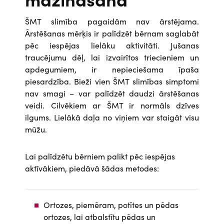
ŠMT slimība pagaidām nav ārstējama.
Ārstēšanas mērķis ir palīdzēt bērnam saglabāt
pēc iespējas lielāku aktivitāti. Jušanas
traucējumu dēļ, lai izvairītos triecieniem un
apdegumiem, ir nepieciešama īpaša
piesardzība. Bieži vien ŠMT slimības simptomi
nav smagi – var palīdzēt daudzi ārstēšanas
veidi. Cilvēkiem ar ŠMT ir normāls dzīves
ilgums. Lielākā daļa no viņiem var staigāt visu
mūžu.
Lai palīdzētu bērniem palikt pēc iespējas
aktīvākiem, piedāvā šādas metodes:
Ortozes, piemēram, potītes un pēdas
ortozes, lai atbalstītu pēdas un