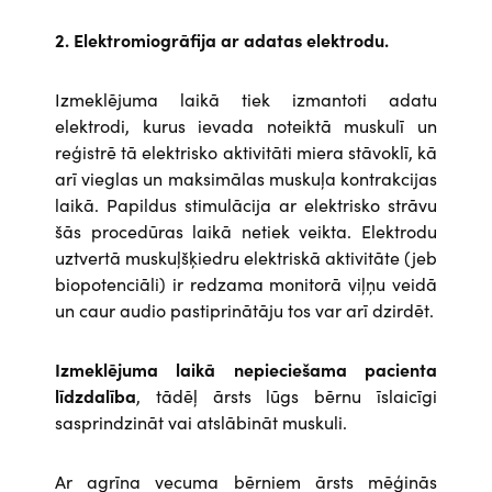
2. Elektromiogrāfija ar adatas elektrodu.
Izmeklējuma laikā tiek izmantoti adatu
elektrodi, kurus ievada noteiktā muskulī un
reģistrē tā elektrisko aktivitāti miera stāvoklī, kā
arī vieglas un maksimālas muskuļa kontrakcijas
laikā. Papildus stimulācija ar elektrisko strāvu
šās procedūras laikā netiek veikta. Elektrodu
uztvertā muskuļšķiedru elektriskā aktivitāte (jeb
biopotenciāli) ir redzama monitorā viļņu veidā
un caur audio pastiprinātāju tos var arī dzirdēt.
Izmeklējuma laikā nepieciešama pacienta
līdzdalība
, tādēļ ārsts lūgs bērnu īslaicīgi
sasprindzināt vai atslābināt muskuli.
Ar agrīna vecuma bērniem ārsts mēģinās