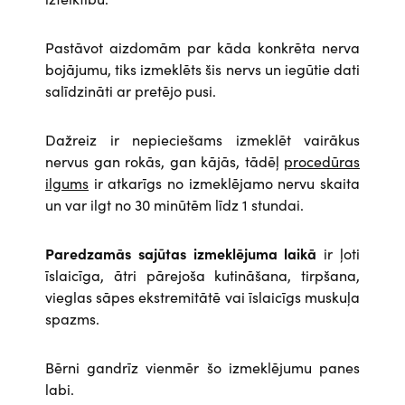
Pastāvot aizdomām par kāda konkrēta nerva
bojājumu, tiks izmeklēts šis nervs un iegūtie dati
salīdzināti ar pretējo pusi.
Dažreiz ir nepieciešams izmeklēt vairākus
nervus gan rokās, gan kājās, tādēļ
procedūras
ilgums
ir atkarīgs no izmeklējamo nervu skaita
un var ilgt no 30 minūtēm līdz 1 stundai.
Paredzamās sajūtas izmeklējuma laikā
ir ļoti
īslaicīga, ātri pārejoša kutināšana, tirpšana,
vieglas sāpes ekstremitātē vai īslaicīgs muskuļa
spazms.
Bērni gandrīz vienmēr šo izmeklējumu panes
labi.