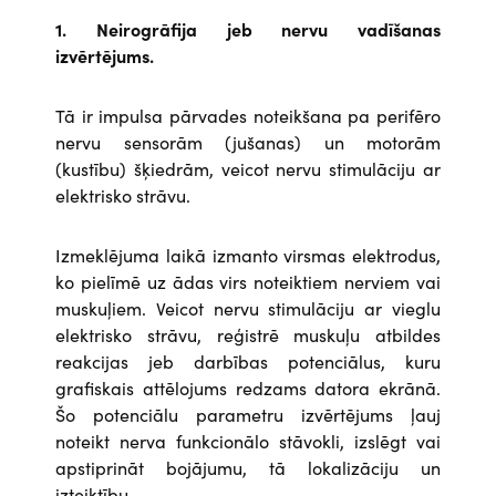
1. Neirogrāfija jeb nervu vadīšanas
izvērtējums.
Tā ir impulsa pārvades noteikšana pa perifēro
nervu sensorām (jušanas) un motorām
(kustību) šķiedrām, veicot nervu stimulāciju ar
elektrisko strāvu.
Izmeklējuma laikā izmanto virsmas elektrodus,
ko pielīmē uz ādas virs noteiktiem nerviem vai
muskuļiem. Veicot nervu stimulāciju ar vieglu
elektrisko strāvu, reģistrē muskuļu atbildes
reakcijas jeb darbības potenciālus, kuru
grafiskais attēlojums redzams datora ekrānā.
Šo potenciālu parametru izvērtējums ļauj
noteikt nerva funkcionālo stāvokli, izslēgt vai
apstiprināt bojājumu, tā lokalizāciju un
izteiktību.