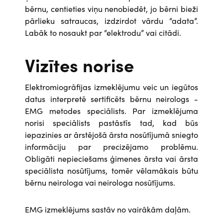
bērnu, centieties viņu nenobiedēt, jo bērni bieži
pārlieku satraucas, izdzirdot vārdu “adata”.
Labāk to nosaukt par “elektrodu” vai citādi.
Vizītes norise
Elektromiogrāfijas izmeklējumu veic un iegūtos
datus interpretē sertificēts bērnu neirologs -
EMG metodes speciālists. Par izmeklējuma
norisi speciālists pastāstīs tad, kad būs
iepazinies ar ārstējošā ārsta nosūtījumā sniegto
informāciju par precizējamo problēmu.
Obligāti nepieciešams ģimenes ārsta vai ārsta
speciālista nosūtījums, tomēr vēlamākais būtu
bērnu neirologa vai neirologa nosūtījums.
EMG izmeklējums sastāv no vairākām daļām.