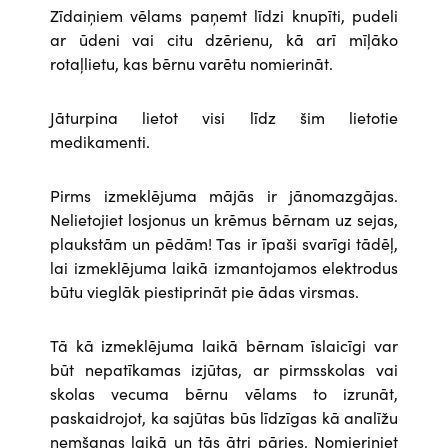
Zīdaiņiem vēlams paņemt līdzi knupīti, pudeli
ar ūdeni vai citu dzērienu, kā arī mīļāko
rotaļlietu, kas bērnu varētu nomierināt.
Jāturpina lietot visi līdz šim lietotie
medikamenti.
Pirms izmeklējuma mājās ir jānomazgājas.
Nelietojiet losjonus un krēmus bērnam uz sejas,
plaukstām un pēdām! Tas ir īpaši svarīgi tādēļ,
lai izmeklējuma laikā izmantojamos elektrodus
būtu vieglāk piestiprināt pie ādas virsmas.
Tā kā izmeklējuma laikā bērnam īslaicīgi var
būt nepatīkamas izjūtas, ar pirmsskolas vai
skolas vecuma bērnu vēlams to izrunāt,
paskaidrojot, ka sajūtas būs līdzīgas kā analīžu
ņemšanas laikā un tās ātri pāries. Nomieriniet