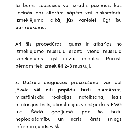
Ja bērns sūdzēsies vai izrādīs pazīmes, kas
liecinās par stiprām sāpēm vai diskomfortu
izmeklējuma laikā, Jūs varēsiet lūgt īsu
pārtraukumu.
Arī šīs procedūras ilgums ir atkarīgs no
izmeklējamo muskuļu skaita. Viena muskuļa
izmeklējums ilgst dažas minūtes. Parasti
bērnam tiek izmeklēti 2-3 muskuļi.
3. Dažreiz diagnozes precizēšanai var būt
jāveic vēl
citi papildu testi
, piemēram,
miastēniskās reakcijas noteikšana, īsais
miotonijas tests, stimulācijas vienšķiedras EMG
u.c. Šādā gadījumā par šo testu
nepieciešamību un norisi ārsts sniegs
informāciju atsevišķi.