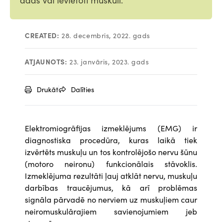
CREATED:
28. decembris, 2022. gads
ATJAUNOTS:
23. janvāris, 2023. gads
Drukāt
Dalīties
Elektromiogrāfijas izmeklējums (EMG) ir
diagnostiska procedūra, kuras laikā tiek
izvērtēts muskuļu un tos kontrolējošo nervu šūnu
(motoro neironu) funkcionālais stāvoklis.
Izmeklējuma rezultāti ļauj atklāt nervu, muskuļu
darbības traucējumus, kā arī problēmas
signāla pārvadē no nerviem uz muskuļiem caur
neiromuskulārajiem savienojumiem jeb