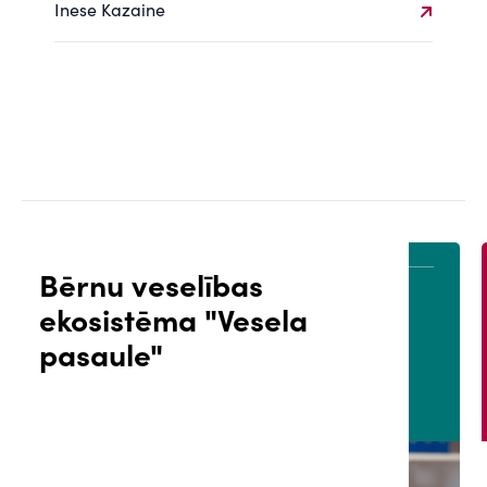
Inese Kazaine
Bērnu veselības
ekosistēma "Vesela
ĀLS
PACIENTA PORTĀLS
pasaule"