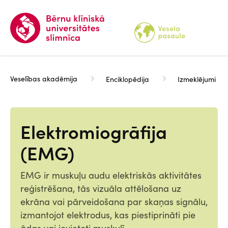
Pārlekt
uz
galveno
saturu
Veselības akadēmija
Enciklopēdija
Izmeklējumi
Elektromiogrāfija
(EMG)
EMG ir muskuļu audu elektriskās aktivitātes
reģistrēšana, tās vizuāla attēlošana uz
ekrāna vai pārveidošana par skaņas signālu,
izmantojot elektrodus, kas piestiprināti pie
ādas vai ievietoti muskulī.