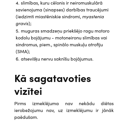
slimības, kuru cēlonis ir neiromuskulārā
savienojuma (sinapses) darbības traucējumi
(iedzimti miastēniskie sindromi,
myastenia
gravis
);
muguras smadzeņu priekšējo ragu motoro
kodolu bojājumu - motoneironu slimības vai
sindromus, piem., spinālo muskuļu atrofiju
(SMA);
atsevišķu nervu saknīšu bojājumus.
Kā sagatavoties
vizītei
Pirms izmeklējuma nav nekādu diētas
ierobežojumu nav, uz izmeklējumu ir jānāk
paēdušam.