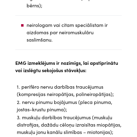
bērns);
neirologam vai citam speciālistam ir
aizdomas par neiromuskulāru
saslimšanu.
EMG izmeklējums ir nozīmīgs, lai apstiprinātu
vai izslēgtu sekojošus stāvokļus:
perifēro nervu darbības traucējumus
(kompresijas neiropātijas, polineiropātijas);
nervu pinumu bojājumus (pleca pinuma,
jostas-krustu pinuma);
muskuļu darbības traucējumus (muskuļu
distrofijas, dažādu cēloņu izraisītas miopātijas,
muskuļu jonu kanālu slimības – miotonijas);