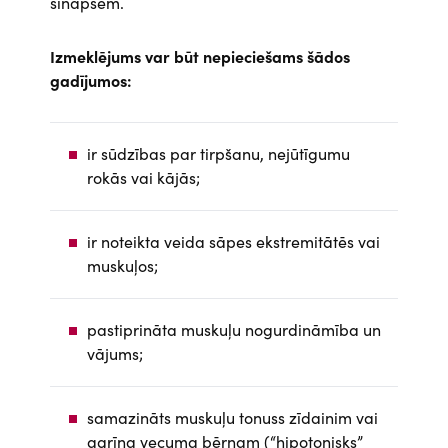
sinapsēm.
Izmeklējums var būt nepieciešams šādos
gadījumos:
ir sūdzības par tirpšanu, nejūtīgumu
rokās vai kājās;
ir noteikta veida sāpes ekstremitātēs vai
muskuļos;
pastiprināta muskuļu nogurdināmība un
vājums;
samazināts muskuļu tonuss zīdainim vai
agrīna vecuma bērnam (“hipotonisks”