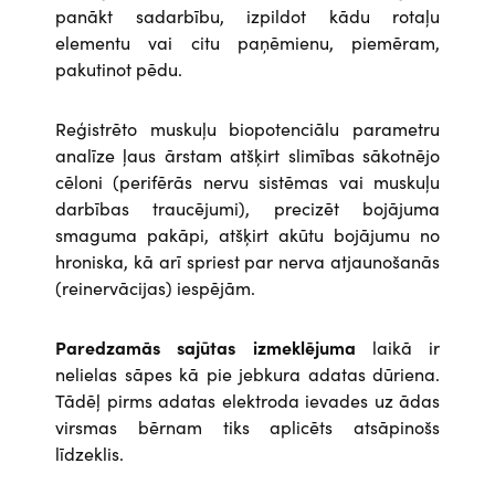
panākt sadarbību, izpildot kādu rotaļu
elementu vai citu paņēmienu, piemēram,
pakutinot pēdu.
Reģistrēto muskuļu biopotenciālu parametru
analīze ļaus ārstam atšķirt slimības sākotnējo
cēloni (perifērās nervu sistēmas vai muskuļu
darbības traucējumi), precizēt bojājuma
smaguma pakāpi, atšķirt akūtu bojājumu no
hroniska, kā arī spriest par nerva atjaunošanās
(reinervācijas) iespējām.
Paredzamās sajūtas izmeklējuma
laikā ir
nelielas sāpes kā pie jebkura adatas dūriena.
Tādēļ pirms adatas elektroda ievades uz ādas
virsmas bērnam tiks aplicēts atsāpinošs
līdzeklis.