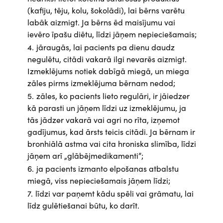
(kafiju, tēju, kolu, šokolādi), lai bērns varētu
labāk aizmigt. Ja bērns ēd maisījumu vai
ievēro īpašu diētu, līdzi jāņem nepieciešamais;
jāraugās, lai pacients pa dienu daudz
negulētu, citādi vakarā ilgi nevarēs aizmigt.
Izmeklējums notiek dabīgā miegā, un miega
zāles pirms izmeklējuma bērnam nedod;
zāles, ko pacients lieto regulāri, ir jāiedzer
kā parasti un jāņem līdzi uz izmeklējumu, ja
tās jādzer vakarā vai agri no rīta, izņemot
gadījumus, kad ārsts teicis citādi. Ja bērnam ir
bronhiālā astma vai cita hroniska slimība, līdzi
jāņem arī „glābējmedikamenti”;
ja pacients izmanto elpošanas atbalstu
miegā, viss nepieciešamais jāņem līdzi;
līdzi var paņemt kādu spēli vai grāmatu, lai
līdz gulētiešanai būtu, ko darīt.