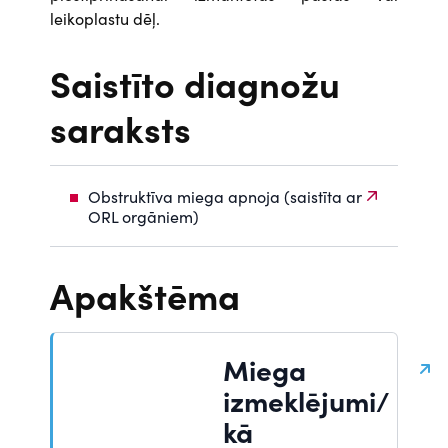
leikoplastu dēļ.
Saistīto diagnožu
saraksts
Obstruktīva miega apnoja (saistīta ar
ORL orgāniem)
Apakštēma
Miega
izmeklējumi/
kā