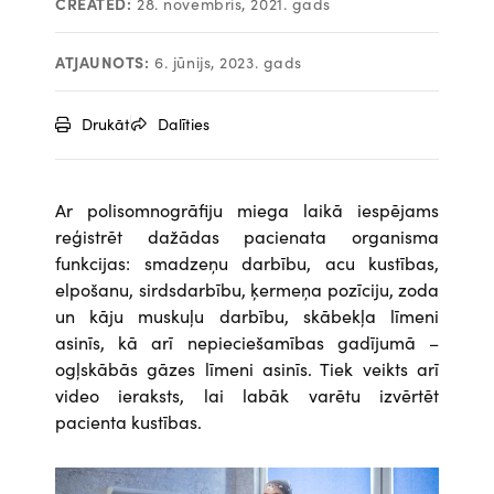
CREATED:
28. novembris, 2021. gads
ATJAUNOTS:
6. jūnijs, 2023. gads
Drukāt
Dalīties
Ar polisomnogrāfiju miega laikā iespējams
reģistrēt dažādas pacienata organisma
funkcijas: smadzeņu darbību, acu kustības,
elpošanu, sirdsdarbību, ķermeņa pozīciju, zoda
un kāju muskuļu darbību, skābekļa līmeni
asinīs, kā arī nepieciešamības gadījumā –
ogļskābās gāzes līmeni asinīs. Tiek veikts arī
video ieraksts, lai labāk varētu izvērtēt
pacienta kustības.
Attēls