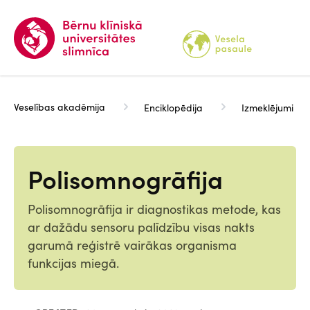
Pārlekt
uz
galveno
saturu
Veselības akadēmija
Enciklopēdija
Izmeklējumi
Polisomnogrāfija
Polisomnogrāfija ir diagnostikas metode, kas
ar dažādu sensoru palīdzību visas nakts
garumā reģistrē vairākas organisma
funkcijas miegā.