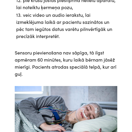
pie krūšu jostas piestiprina nelielu aparātu,
lai noteiktu ķermeņa pozu,
veic video un audio ierakstu, lai
izmeklējuma laikā ar pacientu sazinātos un
pēc tam iegūtos datus varētu pilnvērtīgāk un
precīzāk interpretēt.
Sensoru pievienošana nav sāpīga, tā ilgst
apmēram 60 minūtes, kuru laikā bērnam jāsēž
mierīgi. Pacients atrodas speciālā telpā, kur arī
guļ.
Attēls