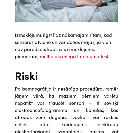
Izmeklējums ilgst līdz nākamajam rītam, kad
sensorus atvieno un var doties mājās, ja vien
nav paredzēts kāds cits izmeklējums,
piemēram,
multiplais miega latentuma tests
.
Riski
Polisomnogrāfija ir nesāpīga procedūra, tomēr
jāņem vērā, ka maziem bērniem varētu
nepatikt vai traucēt sensori – it sevišķi
elektroencefalogramma un kanulas, kas
atrodas zem deguna. Dažkārt var rasties
neliels ādas kairinājums elektrodu
piestiprināšanai izmantotās pastas vai