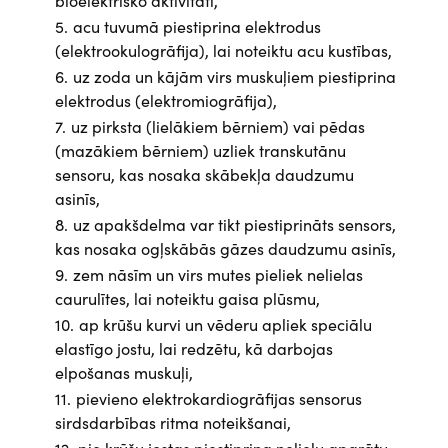
bioelektrisko aktivitāti,
acu tuvumā piestiprina elektrodus
(elektrookulogrāfija), lai noteiktu acu kustības,
uz zoda un kājām virs muskuļiem piestiprina
elektrodus (elektromiogrāfija),
uz pirksta (lielākiem bērniem) vai pēdas
(mazākiem bērniem) uzliek transkutānu
sensoru, kas nosaka skābekļa daudzumu
asinīs,
uz apakšdelma var tikt piestiprināts sensors,
kas nosaka ogļskābās gāzes daudzumu asinīs,
zem nāsīm un virs mutes pieliek nelielas
caurulītes, lai noteiktu gaisa plūsmu,
ap krūšu kurvi un vēderu apliek speciālu
elastīgo jostu, lai redzētu, kā darbojas
elpošanas muskuļi,
pievieno elektrokardiogrāfijas sensorus
sirdsdarbības ritma noteikšanai,