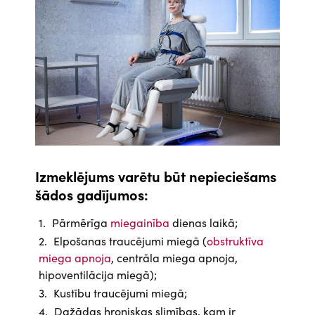
Izmeklējums varētu būt nepieciešams
šādos gadījumos:
Pārmērīga
miegainība
dienas laikā;
Elpošanas traucējumi miegā (
obstruktīva
miega apnoja
, centrāla miega apnoja,
hipoventilācija miegā);
Kustību traucējumi miegā;
Dažādas hroniskas slimības, kam ir