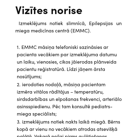
Vizītes norise
Izmeklējums notiek slimnīcā, Epilepsijas un
miega medicīnas centrā (EMMC).
EMMC māsiņa telefoniski sazināsies ar
pacienta vecākiem par izmeklējuma datumu
un laiku, vienosies, cikos jāierodas plānveida
pacientu reģistratūrā. Līdzi jāņem ārsta
nosūtījums;
ierodoties nodaļā, māsiņa pacientam
izmēra vitālos rādītājus – temperatūru,
sirdsdarbības un elpošanas frekvenci, arteriālo
asinsspiedienu. Pēc tam konsultē pediatrs-
miega speciālists;
izmeklējums notiek nakts laikā miegā. Bērns
kopā ar vienu no vecākiem atrodas atsevišķā
palātā. Vakarā neilgi pirms gulētiešanas