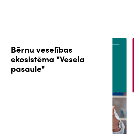
Bērnu veselības
ekosistēma "Vesela
ĀLS
PACIENTA PORTĀLS
pasaule"