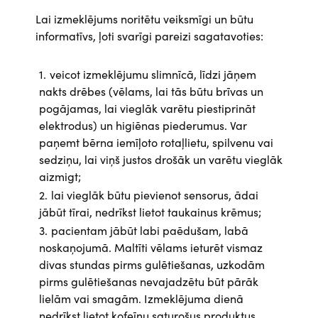
Lai izmeklējums noritētu veiksmīgi un būtu
informatīvs, ļoti svarīgi pareizi sagatavoties:
veicot izmeklējumu slimnīcā, līdzi jāņem
nakts drēbes (vēlams, lai tās būtu brīvas un
pogājamas, lai vieglāk varētu piestiprināt
elektrodus) un higiēnas piederumus. Var
paņemt bērna iemīļoto rotaļlietu, spilvenu vai
sedziņu, lai viņš justos drošāk un varētu vieglāk
aizmigt;
lai vieglāk būtu pievienot sensorus, ādai
jābūt tīrai, nedrīkst lietot taukainus krēmus;
pacientam jābūt labi paēdušam, labā
noskaņojumā. Maltīti vēlams ieturēt vismaz
divas stundas pirms gulētiešanas, uzkodām
pirms gulētiešanas nevajadzētu būt pārāk
lielām vai smagām. Izmeklējuma dienā
nedrīkst lietot kofeīnu saturošus produktus