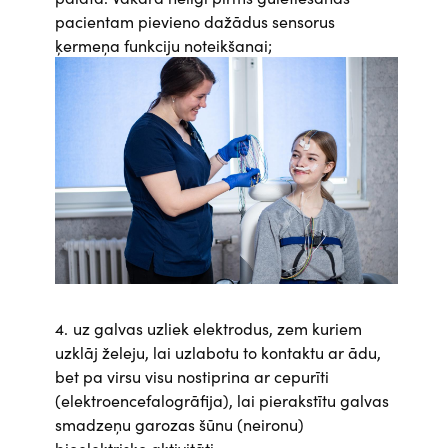
pacientam pievieno dažādus sensorus
ķermeņa funkciju noteikšanai;
Attēls
uz galvas uzliek elektrodus, zem kuriem
uzklāj želeju, lai uzlabotu to kontaktu ar ādu,
bet pa virsu visu nostiprina ar cepurīti
(
elektroencefalogrāfija
), lai pierakstītu galvas
smadzeņu garozas šūnu (neironu)