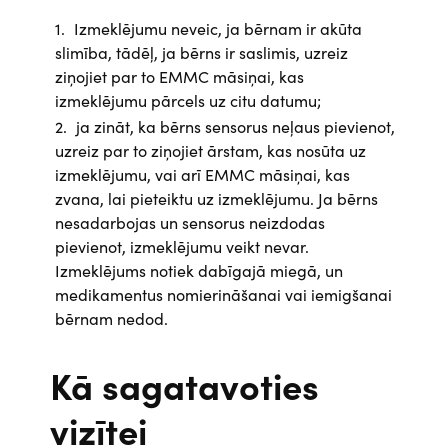
Izmeklējumu neveic, ja bērnam ir akūta
slimība, tādēļ, ja bērns ir saslimis, uzreiz
ziņojiet par to EMMC māsiņai, kas
izmeklējumu pārcels uz citu datumu;
ja zināt, ka bērns sensorus neļaus pievienot,
uzreiz par to ziņojiet ārstam, kas nosūta uz
izmeklējumu, vai arī EMMC māsiņai, kas
zvana, lai pieteiktu uz izmeklējumu. Ja bērns
nesadarbojas un sensorus neizdodas
pievienot, izmeklējumu veikt nevar.
Izmeklējums notiek dabīgajā miegā, un
medikamentus nomierināšanai vai iemigšanai
bērnam nedod.
Kā sagatavoties
vizītei