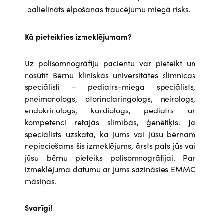
palielināts elpošanas traucējumu miegā risks.
Kā pieteikties izmeklējumam?
Uz polisomnogrāfiju pacientu var pieteikt un
nosūtīt Bērnu klīniskās universitātes slimnīcas
speciālisti – pediatrs-miega speciālists,
pneimonologs, otorinolaringologs, neirologs,
endokrinologs, kardiologs, pediatrs ar
kompetenci retajās slimībās, ģenētiķis. Ja
speciālists uzskata, ka jums vai jūsu bērnam
nepieciešams šis izmeklējums, ārsts pats jūs vai
jūsu bērnu pieteiks polisomnogrāfijai. Par
izmeklējuma datumu ar jums sazināsies EMMC
māsiņas.
Svarīgi!