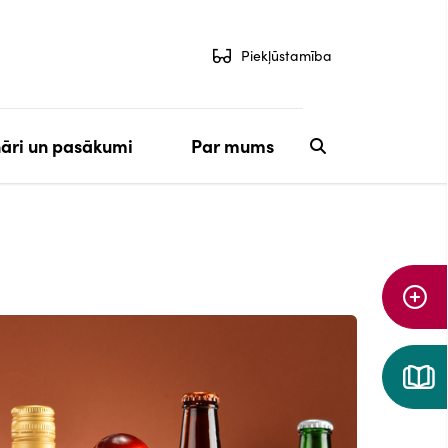
Piekļūstamība
āri un pasākumi
Par mums
Aiz