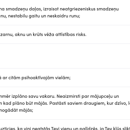
cina smadzeņu daļas, izraisot neatgriezeniskus smadzeņu
u, nestabilu gaitu un neskaidru runu;
zarnu, aknu un krūts vēža attīstības risks.
pā ar citām psihoaktīvajām vielām;
enmēr izplāno savu vakaru. Neaizmirsti par mājupceļu un
 un kad plāno būt mājās. Pastāsti saviem draugiem, kur dzīvo, l
 nogādāt mājās;
ticies, ka viņi neatstās Tevi vienu un palīdzēs, ja Tev kļūs slikt