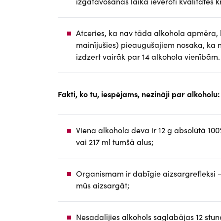
izgatavošanas laikā ievēroti kvalitātes kri
Atceries, ka nav tāda alkohola apmēra, k
mainījušies) pieaugušajiem nosaka, ka ne
izdzert vairāk par 14 alkohol
Fakti, ko tu, iespējams, nezināji par alkoholu:
Viena alkohola deva ir 12 g absolūtā 100%
vai 217 ml tumšā alus;
Organismam ir dabīgie aizsargrefleksi –
mūs aizsargāt;
Nesadalījies alkohols saglabājas 12 st