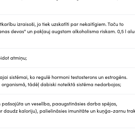
tkarību izraisoši, jo tiek uzskatīti par nekaitīgiem. Taču to
ienas devas" un pakļauj augstam alkoholisma riskam. 0,5 l alus
idot atmiņu;
jai sistēmai, ko regulē hormoni testosterons un estrogēns.
organismā, tādēļ dabiski noteiktā sistēma nedarbojas;
 pašsajūta un veselība, paaugstināsies darba spējas,
ur daudz kaloriju), palielināsies imunitāte un kuņģa-zarnu tra