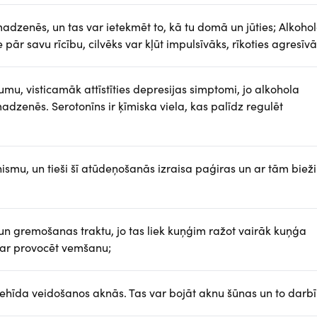
madzenēs, un tas var ietekmēt to, kā tu domā un jūties; Alkoho
pār savu rīcību, cilvēks var kļūt impulsīvāks, rīkoties agresīvā
umu, visticamāk attīstīties depresijas simptomi, jo alkohola
dzenēs. Serotonīns ir ķīmiska viela, kas palīdz regulēt
smu, un tieši šī atūdeņošanās izraisa paģiras un ar tām bieži
un gremošanas traktu, jo tas liek kuņģim ražot vairāk kuņģa
 ar provocēt vemšanu;
dehīda veidošanos aknās. Tas var bojāt aknu šūnas un to darbī