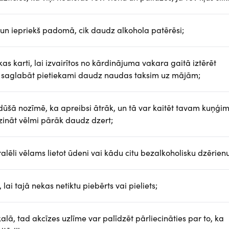
un iepriekš padomā, cik daudz alkohola patērēsi;
 karti, lai izvairītos no kārdinājuma vakara gaitā iztērēt
i saglabāt pietiekami daudz naudas taksim uz mājām;
ūšā nozīmē, ka apreibsi ātrāk, un tā var kaitēt tavam kuņģim
ināt vēlmi pārāk daudz dzert;
lēli vēlams lietot ūdeni vai kādu citu bezalkoholisku dzērienu
ai tajā nekas netiktu piebērts vai pieliets;
alā, tad akcīzes uzlīme var palīdzēt pārliecināties par to, ka