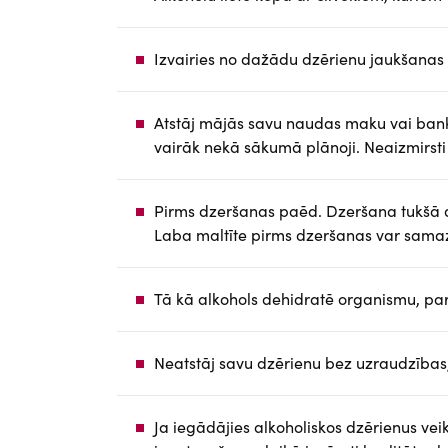
Izvairies no dažādu dzērienu jaukšanas 
Atstāj mājās savu naudas maku vai bankas
vairāk nekā sākumā plānoji. Neaizmirst
Pirms dzeršanas paēd. Dzeršana tukšā d
Laba maltīte pirms dzeršanas var samaz
Tā kā alkohols dehidratē organismu, para
Neatstāj savu dzērienu bez uzraudzības, l
Ja iegādājies alkoholiskos dzērienus veik