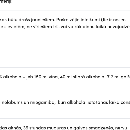
tēriji;
as būtu drošs jauniešiem. Pašreizējie ieteikumi (tie ir nesen
 sievietēm, ne vīriešiem trīs vai vairāk dienu laikā nevajadzē
a vienībām.
 alkohola – jeb 150 ml vīna, 40 ml stiprā alkohola, 312 ml gai
 nelabums un miegainība, kuri alkohola lietošanas laikā cen
undas aknās, 36 stundas muguras un galvas smadzenēs, nervu