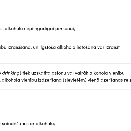
es alkoholu nepilngadīgai personai;
u izraisīšanā, un ilgstoša alkohola lietošana var izraisīt
 drinking
) tiek uzskatīta astoņu vai vairāk alkohola vienību
k alkohola vienību izdzeršana (sievietēm) vienā dzeršanas rei
t saindēšanos ar alkoholu;