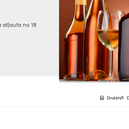
 atļauta no 18
Drukāt
D