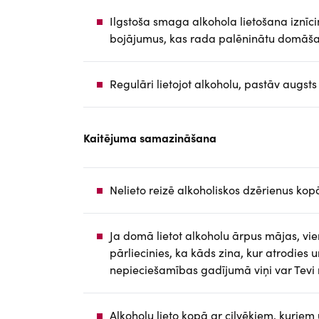
Ilgstoša smaga alkohola lietošana iznī
bojājumus, kas rada palēninātu domāšan
Regulāri lietojot alkoholu, pastāv augsts 
Kaitējuma samazināšana
Nelieto reizē alkoholiskos dzērienus ko
Ja domā lietot alkoholu ārpus mājas, vi
pārliecinies, ka kāds zina, kur atrodies
nepieciešamības gadījumā viņi var Tevi
Alkoholu lieto kopā ar cilvēkiem, kuriem uz