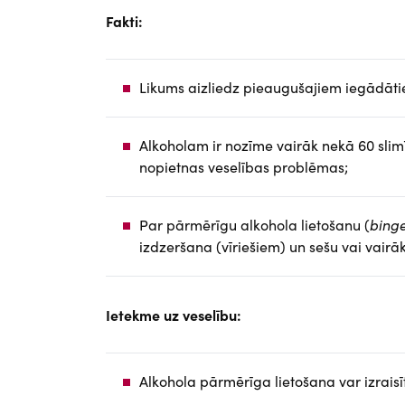
Fakti:
Likums aizliedz pieaugušajiem iegādāti
Alkoholam ir nozīme vairāk nekā 60 slimīb
nopietnas veselības problēmas;
Par pārmērīgu alkohola lietošanu (
binge
izdzeršana (vīriešiem) un sešu vai vairā
Ietekme uz veselību:
Alkohola pārmērīga lietošana var izraisī