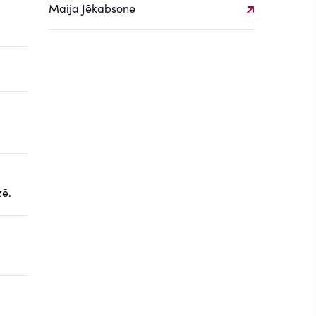
Maija Jēkabsone
zē.