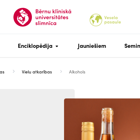
Enciklopēdija
Jauniešiem
Semin
bas
Vielu atkarības
Alkohols
Attēls