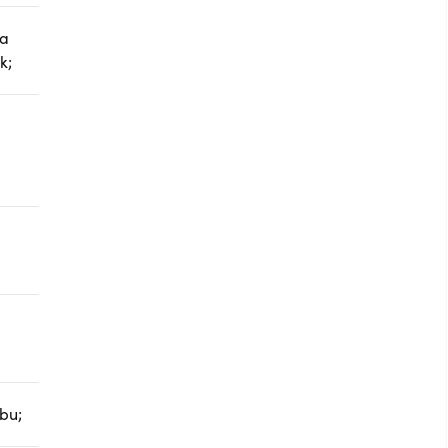
la
k;
bu;