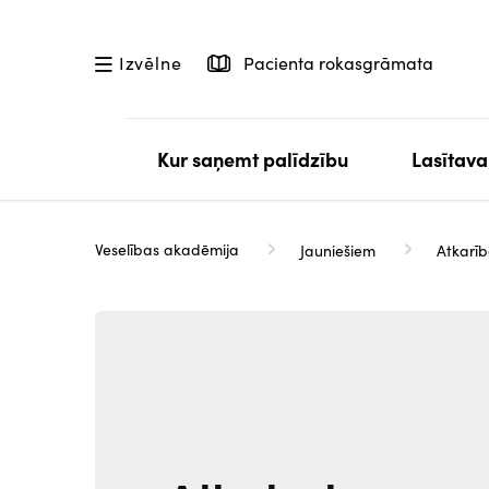
Pārlekt
uz
Pacienta rokasgrāmata
Izvēlne
galveno
saturu
Kur saņemt palīdzību
Lasītava
Veselības akadēmija
Jauniešiem
Atkarī