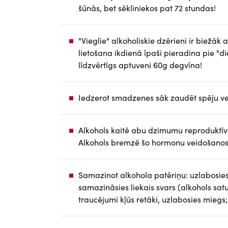
šūnās, bet sēkliniekos pat 72 stundas!
"Vieglie" alkoholiskie dzērieni ir biežāk a
lietošana ikdienā īpaši pieradina pie "d
līdzvērtīgs aptuveni 60g degvīna!
Iedzerot smadzenes sāk zaudēt spēju ve
Alkohols kaitē abu dzimumu reproduktīva
Alkohols bremzē šo hormonu veidošanos 
Samazinot alkohola patēriņu: uzlabosies
samazināsies liekais svars (alkohols sat
traucējumi kļūs retāki, uzlabosies miegs;