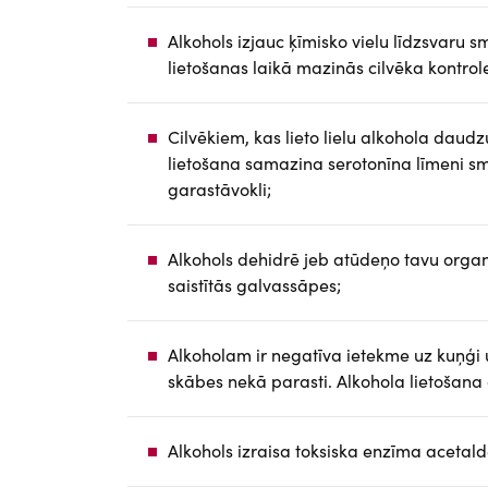
Alkohols izjauc ķīmisko vielu līdzsvaru s
lietošanas laikā mazinās cilvēka kontrole 
Cilvēkiem, kas lieto lielu alkohola daudz
lietošana samazina serotonīna līmeni sma
garastāvokli;
Alkohols dehidrē jeb atūdeņo tavu organi
saistītās galvassāpes;
Alkoholam ir negatīva ietekme uz kuņģi 
skābes nekā parasti. Alkohola lietošana
Alkohols izraisa toksiska enzīma acetal