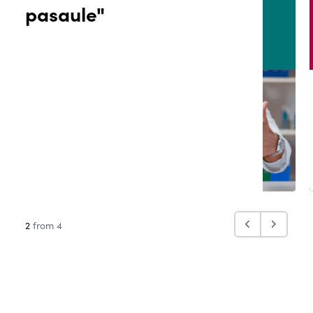
pasaule"
2
from 4