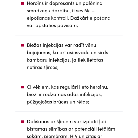
Heroīns ir depresants un palēnina
smadzeņu darbību, it sevišķi –
elpošanas kontroli. Dažkārt elpošana
var apstāties pavisam;
Biežas injekcijas var radīt vēnu
bojājumus, kā arī asinsvadu un sirds
kambaru infekcijas, ja tiek lietotas
netīras šļirces;
Cilvēkiem, kas regulāri lieto heroīnu,
bieži ir redzamas ādas infekcijas,
pūžņojošas brūces un rētas;
Dalīšanās ar šļircēm var izplatīt ļoti
bīstamas slimības ar potenciāli letālām
sekām, piemēram, HIV un citas ar