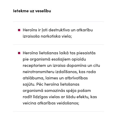
Ietekme uz veselību
Heroīns ir ļoti destruktīva un atkarību
izraisoša narkotiska viela;
Heroīna lietošanas laikā tas piesaistās
pie organismā esošajiem opioīdu
receptoriem un izraisa dopamīna un citu
neirotransmiteru izdalīšanos, kas rada
atslābuma, laimes un atbrīvotības
sajūtu. Pēc heroīna lietošanas
organismā samazinās spēja pašam
radīt līdzīgas vielas ar šādu efektu, kas
veicina atkarības veidošanos;