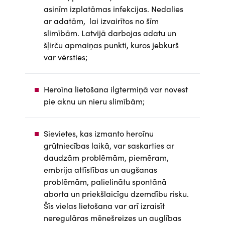
asinīm izplatāmas infekcijas. Nedalies
ar adatām, lai izvairītos no šīm
slimībām. Latvijā darbojas adatu un
šļirču apmaiņas punkti, kuros jebkurš
var vērsties;
Heroīna lietošana ilgtermiņā var novest
pie aknu un nieru slimībām;
Sievietes, kas izmanto heroīnu
grūtniecības laikā, var saskarties ar
daudzām problēmām, piemēram,
embrija attīstības un augšanas
problēmām, palielinātu spontānā
aborta un priekšlaicīgu dzemdību risku.
Šīs vielas lietošana var arī izraisīt
neregulāras mēnešreizes un auglības