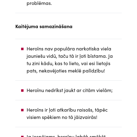
problēmas.
Kaitējuma samazināšana
Heroīns nav populāra narkotiska viela
jauniešu vidū, taču tā ir ļoti bīstama. Ja
tu zini kādu, kas to lieto, vai esi lietojis
pats, nekavējoties meklē palīdzību!
Heroīnu nedrīkst jaukt ar citām vielām;
Heroīns ir ļoti atkarību raisošs, tāpēc
visiem spēkiem no tā jāizvairās!
Ja iespējams, heroīnu labāk smēķēt,