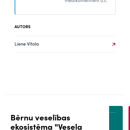
medikamentiem u.c.
AUTORS
Liene Vītola
Bērnu veselības
ekosistēma "Vesela
ĀLS
PACIENTA PORTĀLS