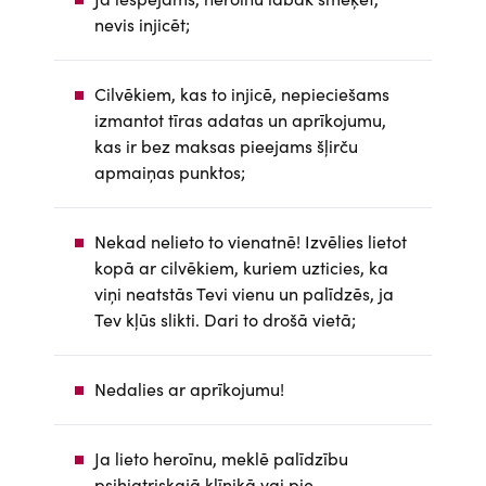
nevis injicēt;
Cilvēkiem, kas to injicē, nepieciešams
izmantot tīras adatas un aprīkojumu,
kas ir bez maksas pieejams šļirču
apmaiņas punktos;
Nekad nelieto to vienatnē! Izvēlies lietot
kopā ar cilvēkiem, kuriem uzticies, ka
viņi neatstās Tevi vienu un palīdzēs, ja
Tev kļūs slikti. Dari to drošā vietā;
Nedalies ar aprīkojumu!
Ja lieto heroīnu, meklē palīdzību
psihiatriskajā klīnikā vai pie