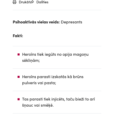
Drukāt
Dalīties
Psihoaktīvās vielas veids:
Depresants
Fakti:
Heroīns tiek iegūts no opija magoņu
sēkliņām;
Heroīns parasti izskatās kā brūns
pulveris vai pasta;
Tas parasti tiek injicēts, taču bieži to arī
šņauc vai smēķē.