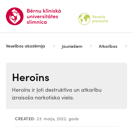
Pārlekt
uz
galveno
saturu
Veselības akadēmija
Jauniešiem
Atkarības
Heroīns
Heroīns ir ļoti destruktīva un atkarību
izraisoša narkotiska viela.
CREATED:
23. maijs, 2022. gads