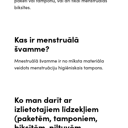
paketi vai tamponu, vai arī tikai menstruālās
biksītes.
Kas ir menstruālā
švamme?
Mnestruālā švamme ir no mīksta materiāla
veidots menstruāciju higiēniskais tampons.
Ko man darīt ar
izlietotajiem līdzekļiem
(paketēm, tamponiem,
biksītēm, piltuvēm,