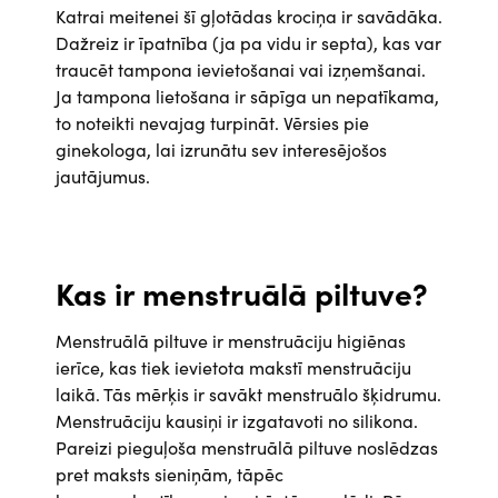
Katrai meitenei šī gļotādas krociņa ir savādāka.
Dažreiz ir īpatnība (ja pa vidu ir septa), kas var
traucēt tampona ievietošanai vai izņemšanai.
Ja tampona lietošana ir sāpīga un nepatīkama,
to noteikti nevajag turpināt. Vērsies pie
ginekologa, lai izrunātu sev interesējošos
jautājumus.
Kas ir menstruālā piltuve?
Menstruālā piltuve ir menstruāciju higiēnas
ierīce, kas tiek ievietota makstī menstruāciju
laikā. Tās mērķis ir savākt menstruālo šķidrumu.
Menstruāciju kausiņi ir izgatavoti no silikona.
Pareizi pieguļoša menstruālā piltuve noslēdzas
pret maksts sieniņām, tāpēc