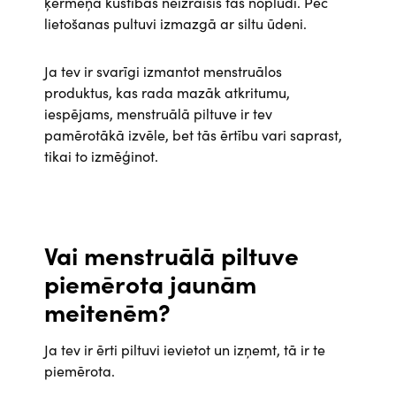
ķermeņa kustības neizraisīs tās noplūdi. Pēc
lietošanas pultuvi izmazgā ar siltu ūdeni.
Ja tev ir svarīgi izmantot menstruālos
produktus, kas rada mazāk atkritumu,
iespējams, menstruālā piltuve ir tev
pamērotākā izvēle, bet tās ērtību vari saprast,
tikai to izmēģinot.
Vai menstruālā piltuve
piemērota jaunām
meitenēm?
Ja tev ir ērti piltuvi ievietot un izņemt, tā ir te
piemērota.