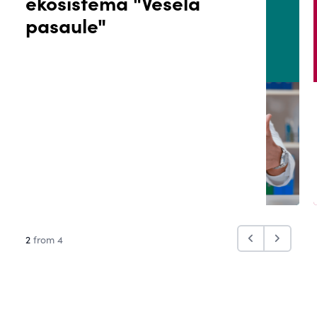
ekosistēma "Vesela
ĀLS
PACIENTA PORTĀLS
pasaule"
2
from 4