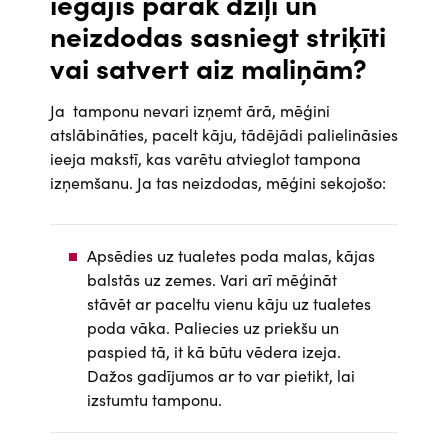
iegājis pārāk dziļi un
neizdodas sasniegt striķīti
vai satvert aiz maliņām?
Ja tamponu nevari izņemt ārā, mēģini
atslābināties, pacelt kāju, tādējādi palielināsies
ieeja makstī, kas varētu atvieglot tampona
izņemšanu. Ja tas neizdodas, mēģini sekojošo:
Apsēdies uz tualetes poda malas, kājas
balstās uz zemes. Vari arī mēģināt
stāvēt ar paceltu vienu kāju uz tualetes
poda vāka. Paliecies uz priekšu un
paspied tā, it kā būtu vēdera izeja.
Dažos gadījumos ar to var pietikt, lai
izstumtu tamponu.