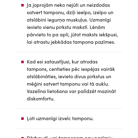
Ja joprojām neko nejūti un neizdodas
satvert tamponu, dziļi ieelpo, izelpo un
atslābini iegurņa muskuļus. Uzmanīgi
ievieto vienu pirkstu makstī. Lēnām
pārvieto to pa apli, jūtot maksts iekšpusi,
lai atrastu jebkādas tampona pazīmes.
Kad esi sataustījusi, kur atrodas
tampons, centieties pēc iespējas vairāk
atslābināties, ievieto divus pirkstus un
mēģini satvert tamponu vai tā auklu.
Vazelīna lietošana var palīdzēt mazināt
diskomfortu.
Ļoti uzmanīgi izvelc tamponu.
Pārbaudi, vai tamponam nav pazīmju,