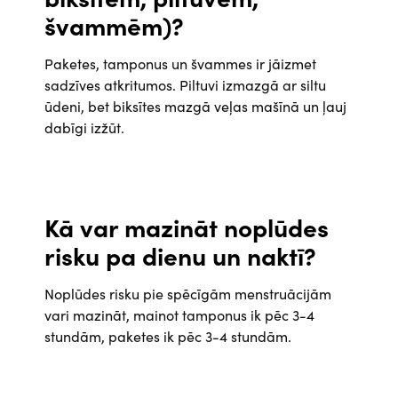
švammēm)?
Paketes, tamponus un švammes ir jāizmet
sadzīves atkritumos. Piltuvi izmazgā ar siltu
ūdeni, bet biksītes mazgā veļas mašīnā un ļauj
dabīgi izžūt.
Kā var mazināt noplūdes
risku pa dienu un naktī?
Noplūdes risku pie spēcīgām menstruācijām
vari mazināt, mainot tamponus ik pēc 3-4
stundām, paketes ik pēc 3-4 stundām.