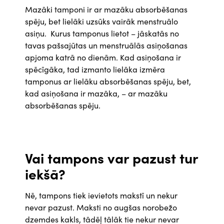
Mazāki tamponi ir ar mazāku absorbēšanas
spēju, bet lielāki uzsūks vairāk menstruālo
asiņu. Kurus tamponus lietot – jāskatās no
tavas pašsajūtas un menstruālās asiņošanas
apjoma katrā no dienām. Kad asiņošana ir
spēcīgāka, tad izmanto lielāka izmēra
tamponus ar lielāku absorbēšanas spēju, bet,
kad asiņošana ir mazāka, – ar mazāku
absorbēšanas spēju.
Vai tampons var pazust tur
iekšā?
Nē, tampons tiek ievietots makstī un nekur
nevar pazust. Maksti no augšas norobežo
dzemdes kakls, tādēļ tālāk tie nekur nevar