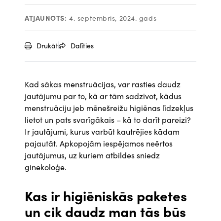
ATJAUNOTS:
4. septembris, 2024. gads
Drukāt
Dalīties
Kad sākas menstruācijas, var rasties daudz
jautājumu par to, kā ar tām sadzīvot, kādus
menstruāciju jeb mēnešreižu higiēnas līdzekļus
lietot un pats svarīgākais – kā to darīt pareizi?
Ir jautājumi, kurus varbūt kautrējies kādam
pajautāt. Apkopojām iespējamos neērtos
jautājumus, uz kuriem atbildes sniedz
ginekoloģe.
Kas ir higiēniskās paketes
un cik daudz man tās būs