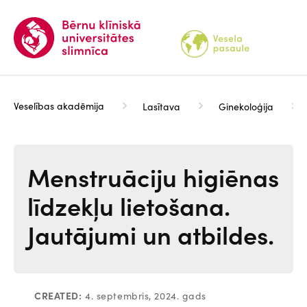
Pārlekt
uz
galveno
saturu
Veselības akadēmija
Lasītava
Ginekoloģija
Menstruāciju higiēnas
līdzekļu lietošana.
Jautājumi un atbildes.
CREATED:
4. septembris, 2024. gads