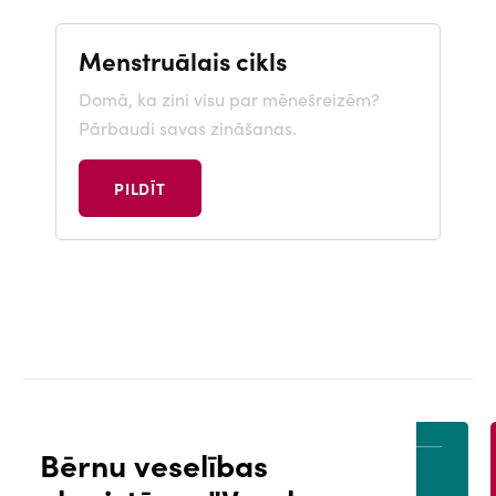
Menstruālais cikls
Domā, ka zini visu par mēnešreizēm?
Pārbaudi savas zināšanas.
PILDĪT
Bērnu veselības