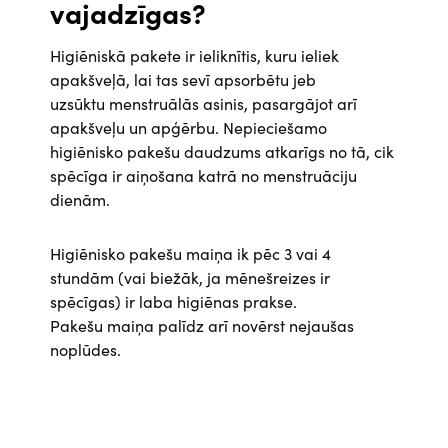
vajadzīgas?
Higiēniskā pakete ir ieliknītis, kuru ieliek
apakšveļā, lai tas sevī apsorbētu jeb
uzsūktu menstruālās asinis, pasargājot arī
apakšveļu un apģērbu. Nepieciešamo
higiēnisko pakešu daudzums atkarīgs no tā, cik
spēcīga ir aiņošana katrā no menstruāciju
dienām.
Higiēnisko pakešu maiņa ik pēc 3 vai 4
stundām (vai biežāk, ja mēnešreizes ir
spēcīgas) ir laba higiēnas prakse.
Pakešu maiņa palīdz arī novērst nejaušas
noplūdes.