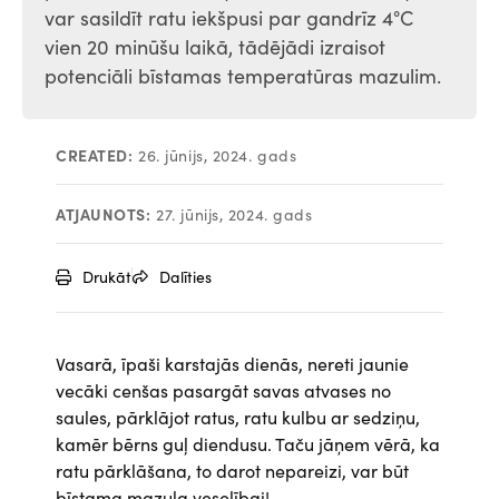
var sasildīt ratu iekšpusi par gandrīz 4°C
vien 20 minūšu laikā, tādējādi izraisot
potenciāli bīstamas temperatūras mazulim.
CREATED:
26. jūnijs, 2024. gads
ATJAUNOTS:
27. jūnijs, 2024. gads
Drukāt
Dalīties
Vasarā, īpaši karstajās dienās, nereti jaunie
vecāki cenšas pasargāt savas atvases no
saules, pārklājot ratus, ratu kulbu ar sedziņu,
kamēr bērns guļ diendusu. Taču jāņem vērā, ka
ratu pārklāšana, to darot nepareizi, var būt
bīstama mazuļa veselībai!