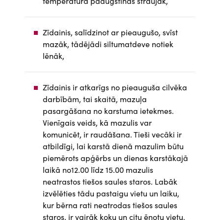
temperatūra paaugstinās straujāk,
Zīdainis, salīdzinot ar pieaugušo, svīst
mazāk, tādējādi siltumatdeve notiek
lēnāk,
Zīdainis ir atkarīgs no pieauguša cilvēka
darbībām, tai skaitā, mazuļa
pasargāšana no karstuma ietekmes.
Vienīgais veids, kā mazulis var
komunicēt, ir raudāšana. Tieši vecāki ir
atbildīgi, lai karstā dienā mazulim būtu
piemērots apģērbs un dienas karstākajā
laikā no12.00 līdz 15.00 mazulis
neatrastos tiešos saules staros. Labāk
izvēlēties tādu pastaigu vietu un laiku,
kur bērna rati neatrodas tiešos saules
staros, ir vairāk koku un citu ēnotu vietu.