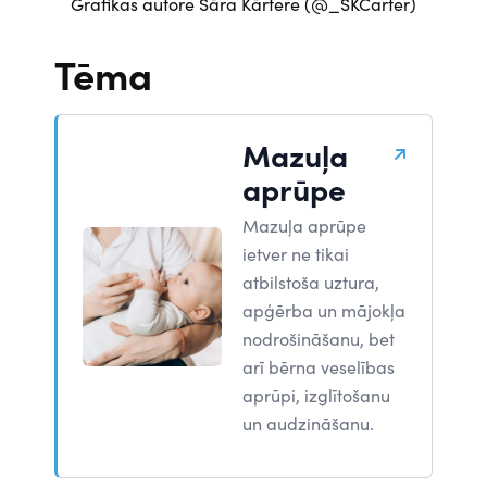
Grafikas autore Sāra Kārtere (@_SKCarter)
Tēma
Mazuļa
aprūpe
Mazuļa aprūpe
ietver ne tikai
atbilstoša uztura,
apģērba un mājokļa
nodrošināšanu, bet
arī bērna veselības
aprūpi, izglītošanu
un audzināšanu.