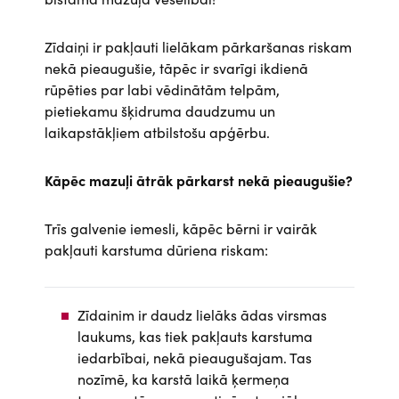
Zīdaiņi ir pakļauti lielākam pārkaršanas riskam
nekā pieaugušie, tāpēc ir svarīgi ikdienā
rūpēties par labi vēdinātām telpām,
pietiekamu šķidruma daudzumu un
laikapstākļiem atbilstošu apģērbu.
Kāpēc mazuļi ātrāk pārkarst nekā pieaugušie?
Trīs galvenie iemesli, kāpēc bērni ir vairāk
pakļauti karstuma dūriena riskam:
Zīdainim ir daudz lielāks ādas virsmas
laukums, kas tiek pakļauts karstuma
iedarbībai, nekā pieaugušajam. Tas
nozīmē, ka karstā laikā ķermeņa