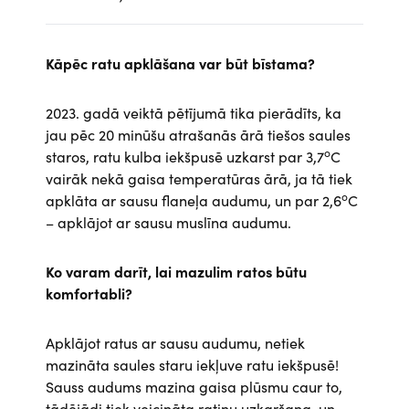
Kāpēc ratu apklāšana var būt bīstama?
2023. gadā veiktā pētījumā tika pierādīts, ka
jau pēc 20 minūšu atrašanās ārā tiešos saules
o
staros, ratu kulba iekšpusē uzkarst par 3,7
C
vairāk nekā gaisa temperatūras ārā, ja tā tiek
o
apklāta ar sausu flaneļa audumu, un par 2,6
C
– apklājot ar sausu muslīna audumu.
Ko varam darīt, lai mazulim ratos būtu
komfortabli?
Apklājot ratus ar sausu audumu, netiek
mazināta saules staru iekļuve ratu iekšpusē!
Sauss audums mazina gaisa plūsmu caur to,
tādējādi tiek veicināta ratiņu uzkaršana, un