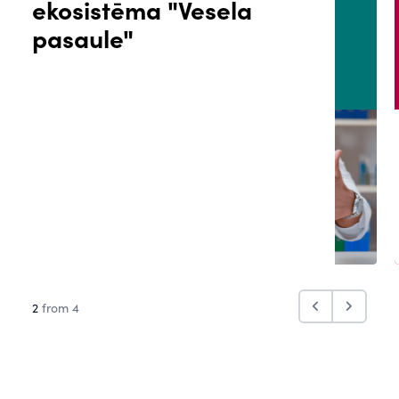
ekosistēma "Vesela
ĀLS
PACIENTA PORTĀLS
pasaule"
2
from 4