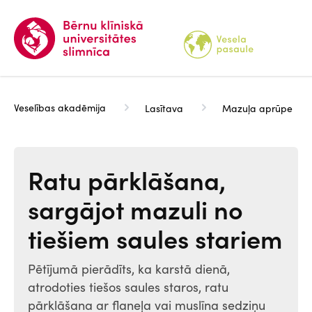
Pārlekt
uz
galveno
saturu
Veselības akadēmija
Lasītava
Mazuļa aprūpe
Ratu pārklāšana,
sargājot mazuli no
tiešiem saules stariem
Pētījumā pierādīts, ka karstā dienā,
atrodoties tiešos saules staros, ratu
pārklāšana ar flaneļa vai muslīna sedziņu