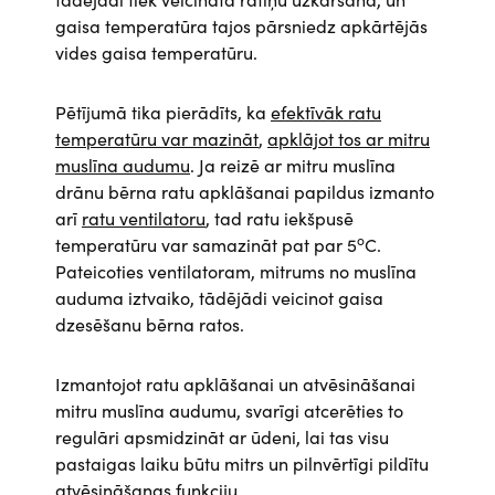
gaisa temperatūra tajos pārsniedz apkārtējās
vides gaisa temperatūru.
Pētījumā tika pierādīts, ka
efektīvāk ratu
temperatūru var mazināt
,
apklājot tos ar mitru
muslīna audumu
. Ja reizē ar mitru muslīna
drānu bērna ratu apklāšanai papildus izmanto
arī
ratu ventilatoru
, tad ratu iekšpusē
o
temperatūru var samazināt pat par 5
C.
Pateicoties ventilatoram, mitrums no muslīna
auduma iztvaiko, tādējādi veicinot gaisa
dzesēšanu bērna ratos.
Izmantojot ratu apklāšanai un atvēsināšanai
mitru muslīna audumu, svarīgi atcerēties to
regulāri apsmidzināt ar ūdeni, lai tas visu
pastaigas laiku būtu mitrs un pilnvērtīgi pildītu
atvēsināšanas funkciju.