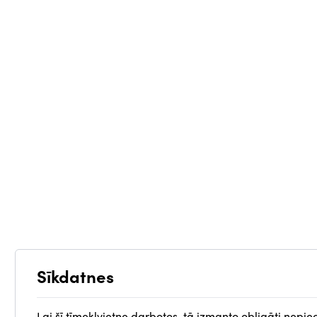
Sīkdatnes
Lai šī tīmekļvietne darbotos, tā izmanto obligāti nepie