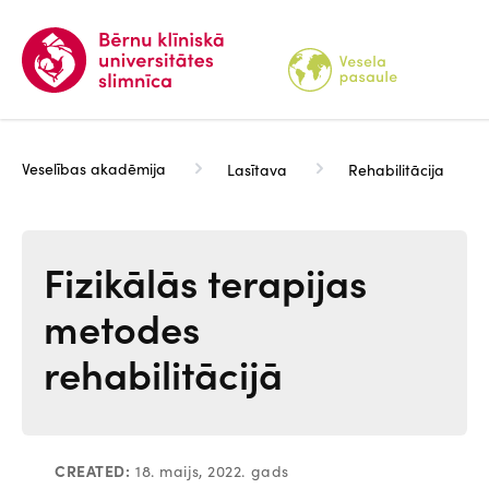
Pārlekt
uz
galveno
saturu
Veselības akadēmija
Lasītava
Rehabilitācija
Fizikālās terapijas
metodes
rehabilitācijā
CREATED:
18. maijs, 2022. gads