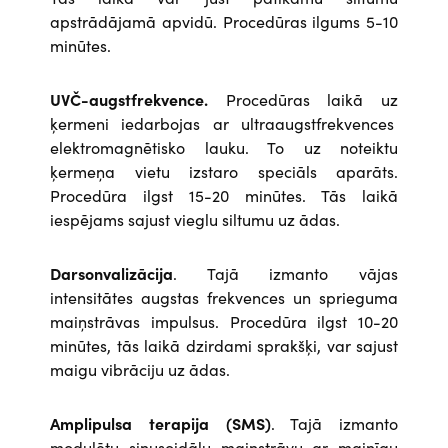
apstrādājamā apvidū. Procedūras ilgums 5-10
minūtes.
UVČ-augstfrekvence.
Procedūras laikā uz
ķermeni iedarbojas ar ultraaugstfrekvences
elektromagnētisko lauku. To uz noteiktu
ķermeņa vietu izstaro speciāls aparāts.
Procedūra ilgst 15-20 minūtes. Tās laikā
iespējams sajust vieglu siltumu uz ādas.
Darsonvalizācija
. Tajā izmanto vājas
intensitātes augstas frekvences un sprieguma
maiņstrāvas impulsus. Procedūra ilgst 10-20
minūtes, tās laikā dzirdami sprakšķi, var sajust
maigu vibrāciju uz ādas.
Amplipulsa terapija (SMS)
. Tajā izmanto
modulētu sinusoidālu maiņstrāvu ar mainīgu