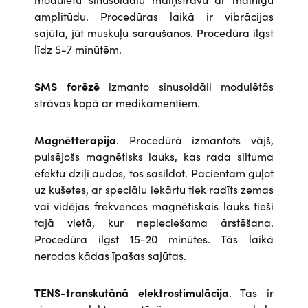
amplitūdu. Procedūras laikā ir vibrācijas
sajūta, jūt muskuļu saraušanos. Procedūra ilgst
līdz 5-7 minūtēm.
SMS forēzē
izmanto sinusoidāli modulētās
strāvas kopā ar medikamentiem.
Magnētterapija
. Procedūrā izmantots vājš,
pulsējošs magnētisks lauks, kas rada siltuma
efektu dziļi audos, tos sasildot. Pacientam guļot
uz kušetes, ar speciālu iekārtu tiek radīts zemas
vai vidējas frekvences magnētiskais lauks tieši
tajā vietā, kur nepieciešama ārstēšana.
Procedūra ilgst 15-20 minūtes. Tās laikā
nerodas kādas īpašas sajūtas.
TENS-transkutānā elektrostimulācija
. Tas ir