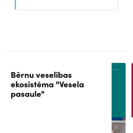
Bērnu veselības
ekosistēma "Vesela
ĀLS
PACIENTA PORTĀLS
pasaule"