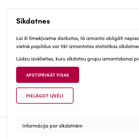
Sīkdatnes
Lai šī tīmekļvietne darbotos, tā izmanto obligāti nepie
vietnē papildus var tikt izmantotas statistikas sīkdatne
Lūdzu izvēlieties, kuru sīkdatņu grupu izmantošanai pie
APSTIPRINĀT VISAS
PIELĀGOT IZVĒLI
Withdraw
consent
Informācija par sīkdatnēm
Portāli
Piekļūstamī