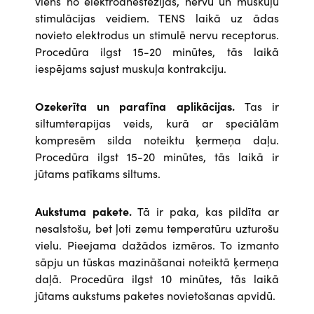
viens no elektroanestēzijas, nervu un muskuļu
stimulācijas veidiem. TENS laikā uz ādas
novieto elektrodus un stimulē nervu receptorus.
Procedūra ilgst 15-20 minūtes, tās laikā
iespējams sajust muskuļa kontrakciju.
Ozekerīta un parafīna aplikācijas.
Tas ir
siltumterapijas veids, kurā ar speciālām
kompresēm silda noteiktu ķermeņa daļu.
Procedūra ilgst 15-20 minūtes, tās laikā ir
jūtams patīkams siltums.
Aukstuma pakete.
Tā ir
paka, kas pildīta ar
nesalstošu, bet ļoti zemu temperatūru uzturošu
vielu. Pieejama dažādos izmēros. To izmanto
sāpju un tūskas mazināšanai noteiktā ķermeņa
daļā. Procedūra ilgst 10 minūtes, tās laikā
jūtams aukstums paketes novietošanas apvidū.