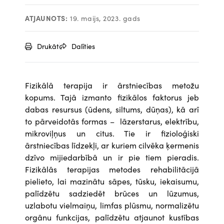
ATJAUNOTS:
19. maijs, 2023. gads
Drukāt
Dalīties
Fizikālā terapija ir ārstniecības metožu
kopums. Tajā izmanto fizikālos faktorus jeb
dabas resursus (ūdens, siltums, dūņas), kā arī
to pārveidotās formas – lāzerstarus, elektrību,
mikroviļņus un citus. Tie ir fizioloģiski
ārstniecības līdzekļi, ar kuriem cilvēka ķermenis
dzīvo mijiedarbībā un ir pie tiem pieradis.
Fizikālās terapijas metodes rehabilitācijā
pielieto, lai mazinātu sāpes, tūsku, iekaisumu,
palīdzētu sadziedēt brūces un lūzumus,
uzlabotu vielmaiņu, limfas plūsmu, normalizētu
orgānu funkcijas, palīdzētu atjaunot kustības