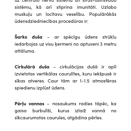
sistēmu, kā arī stiprina imunitāti. Uzlabo
muskuļu un locītavu veselību. Populārākās
ūdensdziedniecības procedūras ir:
Šarko duša
–
ar spēcīgu ūdens strūklu
iedarbojas uz visu ķermeni no aptuveni 3 metru
attāluma.
Cirkulārā duša
–
cirkulācijas dušā ir aplī
izvietotas vertikālas caurulītes, kuru iekšpusē ir
sīkas atveres. Caur tām ar 1-1.5 atmosfēras
spiedienu izplūst ūdens.
Pērļu vannas
– nosaukums radies tāpēc, ka
gaisa burbulīši, kurus izlaiž vannā no
sīkcaurumotas caurules, atgādina pērles.