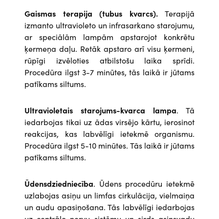
Gaismas terapija (tubus kvarcs).
Terapijā
izmanto ultravioleto un infrasarkano starojumu,
ar speciālām lampām apstarojot konkrētu
ķermeņa daļu. Retāk apstaro arī visu ķermeni,
rūpīgi izvēloties atbilstošu laika sprīdi.
Procedūra ilgst 3-7 minūtes, tās laikā ir jūtams
patīkams siltums.
Ultravioletais starojums-kvarca lampa
. Tā
iedarbojas tikai uz ādas virsējo kārtu, ierosinot
reakcijas, kas labvēlīgi ietekmē organismu.
Procedūra ilgst 5-10 minūtes. Tās laikā ir jūtams
patīkams siltums.
Ūdensdziedniecība
. Ūdens procedūru ietekmē
uzlabojas asiņu un limfas cirkulācija, vielmaiņa
un audu apasiņošana. Tās labvēlīgi iedarbojas
uz centrālo nervu sistēmu un sirds-asinsvadu