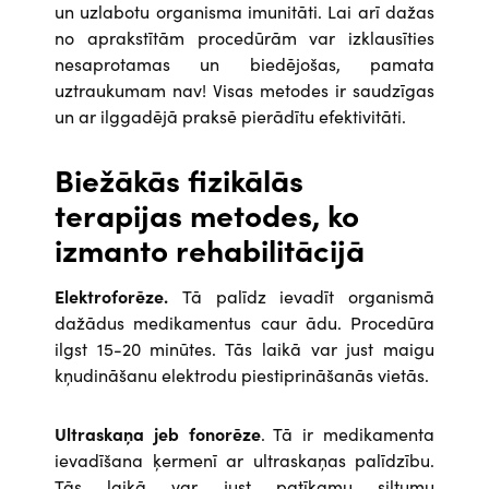
un uzlabotu organisma imunitāti. Lai arī dažas
no aprakstītām procedūrām var izklausīties
nesaprotamas un biedējošas, pamata
uztraukumam nav! Visas metodes ir saudzīgas
un ar ilggadējā praksē pierādītu efektivitāti.
Biežākās fizikālās
terapijas metodes, ko
izmanto rehabilitācijā
Elektroforēze.
Tā palīdz ievadīt organismā
dažādus medikamentus caur ādu. Procedūra
ilgst 15-20 minūtes. Tās laikā var just maigu
kņudināšanu elektrodu piestiprināšanās vietās.
Ultraskaņa jeb fonorēze
. Tā ir medikamenta
ievadīšana ķermenī ar ultraskaņas palīdzību.
Tās laikā var just patīkamu siltumu