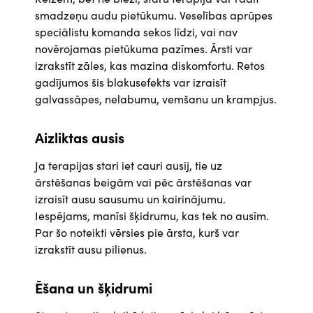
smadzeņu audu pietūkumu. Veselības aprūpes
speciālistu komanda sekos līdzi, vai nav
novērojamas pietūkuma pazīmes. Ārsti var
izrakstīt zāles, kas mazina diskomfortu. Retos
gadījumos šis blakusefekts var izraisīt
galvassāpes, nelabumu, vemšanu un krampjus.
Aizliktas ausis
Ja terapijas stari iet cauri ausij, tie uz
ārstēšanas beigām vai pēc ārstēšanas var
izraisīt ausu sausumu un kairinājumu.
Iespējams, manīsi šķidrumu, kas tek no ausīm.
Par šo noteikti vērsies pie ārsta, kurš var
izrakstīt ausu pilienus.
Ēšana un šķidrumi