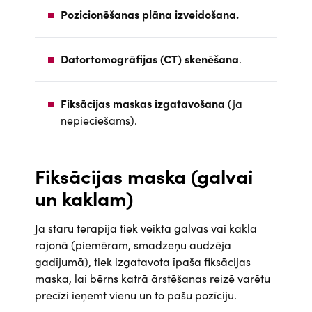
Pozicionēšanas plāna izveidošana.
Datortomogrāfijas (CT) skenēšana
.
Fiksācijas maskas izgatavošana
(ja
nepieciešams).
Fiksācijas maska (galvai
un kaklam)
Ja staru terapija tiek veikta galvas vai kakla
rajonā (piemēram, smadzeņu audzēja
gadījumā), tiek izgatavota īpaša fiksācijas
maska, lai bērns katrā ārstēšanas reizē varētu
precīzi ieņemt vienu un to pašu pozīciju.