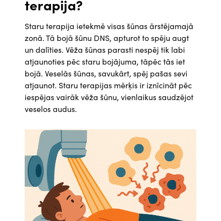
terapija?
Staru terapija ietekmē visas šūnas ārstējamajā
zonā. Tā bojā šūnu DNS, apturot to spēju augt
un dalīties. Vēža šūnas parasti nespēj tik labi
atjaunoties pēc staru bojājuma, tāpēc tās iet
bojā. Veselās šūnas, savukārt, spēj pašas sevi
atjaunot. Staru terapijas mērķis ir iznīcināt pēc
iespējas vairāk vēža šūnu, vienlaikus saudzējot
veselos audus.
Attēls