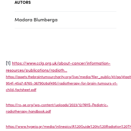
AUTORS
Madara Blumberga
[1]
https://www.cclg.org.uk/about-cancer/information-
resources/publications/radioth…
https://assets.thebraintumourcharity.org/live/media/filer_public/41/aa/41aa1
954f-45a7-8765-36790c6af495/radiotherapy-for-brain-tumours-v1-
child-factsheet.pdf
https://ro-se.org/wp-content/uploads/2023/12/NHS-Pediatric-
radiotherapy-handbook.pdf
https://www.hygeia.gr/media/inlinepics/A%20Guide%20to%20Radiation%20T