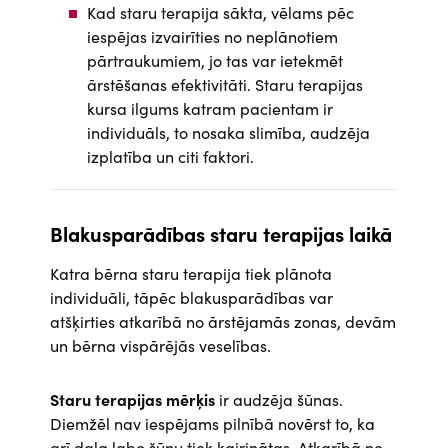
Kad staru terapija sākta, vēlams pēc
iespējas izvairīties no neplānotiem
pārtraukumiem, jo tas var ietekmēt
ārstēšanas efektivitāti. Staru terapijas
kursa ilgums katram pacientam ir
individuāls, to nosaka slimība, audzēja
izplatība un citi faktori.
Blakusparādības staru terapijas laikā
Katra bērna staru terapija tiek plānota
individuāli, tāpēc blakusparādības var
atšķirties atkarībā no ārstējamās zonas, devām
un bērna vispārējās veselības.
Staru terapijas mērķis
ir audzēja šūnas.
Diemžēl nav iespējams pilnībā novērst to, ka
arī daļa labo šūnu tiek kairinātas. Atkarībā no