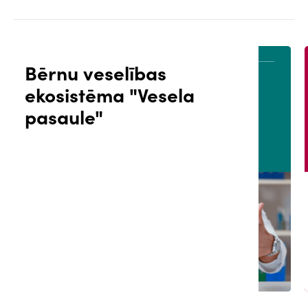
Bērnu veselības
ekosistēma "Vesela
PACIENTA PORTĀLS
B
pasaule"
U