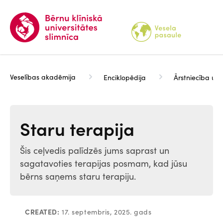
Pārlekt
uz
galveno
saturu
Veselības akadēmija
Enciklopēdija
Ārstniecība un 
Staru terapija
Šis ceļvedis palīdzēs jums saprast un
sagatavoties terapijas posmam, kad jūsu
bērns saņems staru terapiju.
CREATED:
17. septembris, 2025. gads