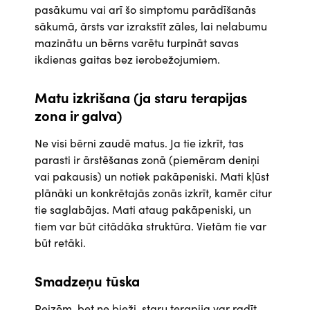
pasākumu vai arī šo simptomu parādīšanās
sākumā, ārsts var izrakstīt zāles, lai nelabumu
mazinātu un bērns varētu turpināt savas
ikdienas gaitas bez ierobežojumiem.
Matu izkrišana (ja staru terapijas
zona ir galva)
Ne visi bērni zaudē matus. Ja tie izkrīt, tas
parasti ir ārstēšanas zonā (piemēram deniņi
vai pakausis) un notiek pakāpeniski. Mati kļūst
plānāki un konkrētajās zonās izkrīt, kamēr citur
tie saglabājas. Mati ataug pakāpeniski, un
tiem var būt citādāka struktūra. Vietām tie var
būt retāki.
Smadzeņu tūska
Reizēm, bet ne bieži, staru terapija var radīt