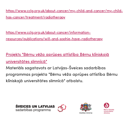
https://www.cclg.org.uk/about-cancer/my-child-and-cancer/my-child-
has-cancer/treatment/radiotherapy
https://www.cclg.org.uk/about-cancer/information-
resources/publications/will-and-sophie-have-radiotherapy
Projekts "Bērnu vēža aprūpes attīstība Bērnu klīniskajā
universitātes slimnīcā"
Materiāls sagatavots ar Latvijas-Šveices sadarbības
programmas projekta "Bērnu vēža aprūpes attīstība Bērnu
klīniskajā universitātes slimnīcā" atbalstu.
Attēls