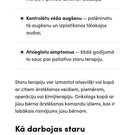
Kontrolētu vēža augšanu
— palēninatu
tā augšanu un izplatīšanos tālakajos
audos;
Atvieglotu simptomus
— šādā gadījumā
to sauc par paliatīvo staru terapiju.
Staru terapiju var izmantot atsevišķi vai kopā
ar citiem ārstēšanas veidiem, piemēram,
operāciju vai ķīmijterapiju. Onkologs kopā ar
jūsu bērna ārstēšanas komandu izlems, kas ir
labākais risinājums jūsu bērnam.
Kā darbojas staru