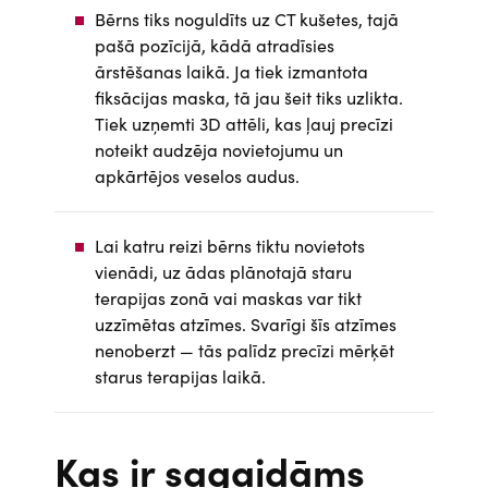
Bērns tiks noguldīts uz CT kušetes, tajā
pašā pozīcijā, kādā atradīsies
ārstēšanas laikā. Ja tiek izmantota
fiksācijas maska, tā jau šeit tiks uzlikta.
Tiek uzņemti 3D attēli, kas ļauj precīzi
noteikt audzēja novietojumu un
apkārtējos veselos audus.
Lai katru reizi bērns tiktu novietots
vienādi, uz ādas plānotajā staru
terapijas zonā vai maskas var tikt
uzzīmētas atzīmes. Svarīgi šīs atzīmes
nenoberzt — tās palīdz precīzi mērķēt
starus terapijas laikā.
Kas ir sagaidāms