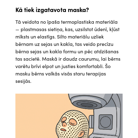
Kā tiek izgatavota maska?
Tā veidota no īpaša termoplastiska materiāla
— plastmasas sietiņa, kas, uzsilstot ūdenī, kļūst
mīksts un elastīgs. Silto materiālu uzliek
bērnam uz sejas un kakla, tas veido precīzu
bērna sejas un kakla formu un pēc atdzišanas
tas sacietē. Maskā ir daudz caurumu, lai bērns
varētu brīvi elpot un justies komfortabli. Šo
masku bērns valkās visās staru terapijas
sesijās.
Attēls