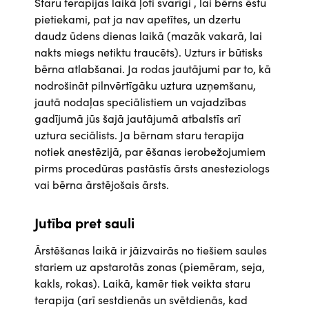
Staru terapijas laikā ļoti svarīgi , lai bērns ēstu
pietiekami, pat ja nav apetītes, un dzertu
daudz ūdens dienas laikā (mazāk vakarā, lai
nakts miegs netiktu traucēts). Uzturs ir būtisks
bērna atlabšanai. Ja rodas jautājumi par to, kā
nodrošināt pilnvērtīgāku uztura uzņemšanu,
jautā nodaļas speciālistiem un vajadzības
gadījumā jūs šajā jautājumā atbalstīs arī
uztura seciālists. Ja bērnam staru terapija
notiek anestēzijā, par ēšanas ierobežojumiem
pirms procedūras pastāstīs ārsts anesteziologs
vai bērna ārstējošais ārsts.
Jutība pret sauli
Ārstēšanas laikā ir jāizvairās no tiešiem saules
stariem uz apstarotās zonas (piemēram, seja,
kakls, rokas). Laikā, kamēr tiek veikta staru
terapija (arī sestdienās un svētdienās, kad