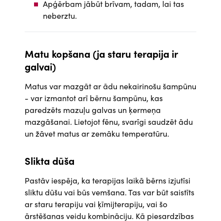
Apģērbam jābūt brīvam, tadam, lai tas
neberztu.
Matu kopšana (ja staru terapija ir
galvai)
Matus var mazgāt ar ādu nekairinošu šampūnu
- var izmantot arī bērnu šampūnu, kas
paredzēts mazuļu galvas un ķermeņa
mazgāšanai. Lietojot fēnu, svarīgi saudzēt ādu
un žāvet matus ar zemāku temperatūru.
Slikta dūša
Pastāv iespēja, ka terapijas laikā bērns izjutīsi
sliktu dūšu vai būs vemšana. Tas var būt saistīts
ar staru terapiju vai ķīmijterapiju, vai šo
ārstēšanas veidu kombināciju. Kā piesardzības