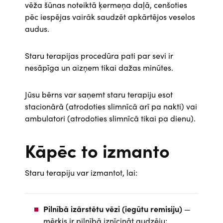
vēža šūnas noteiktā ķermeņa daļā, cenšoties
pēc iespējas vairāk saudzēt apkārtējos veselos
audus.
Staru terapijas procedūra pati par sevi ir
nesāpīga un aizņem tikai dažas minūtes.
Jūsu bērns var saņemt staru terapiju esot
stacionārā (atrodoties slimnīcā arī pa nakti) vai
ambulatori (atrodoties slimnīcā tikai pa dienu).
Kāpēc to izmanto
Staru terapiju var izmantot, lai:
Pilnībā izārstētu vēzi (iegūtu remisiju)
—
mērķis ir pilnībā iznīcināt audzēju;