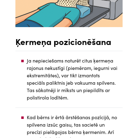
Ķermeņa pozicionēšana
Ja nepieciešams noturēt citus ķermeņa
rajonus nekustīgi (piemēram, iegurni vai
ekstremitātes), var tikt izmantots
speciāls paliktnis jeb vakuuma spilvens.
Tas sākotnēji ir mīksts un piepildīts ar
polistirola lodītēm.
Kad bērns ir ērtā ārstēšanas pozīcijā, no
spilvena izsūc gaisu, tas sacietē un
precīzi pielāgojas bērna ķermenim. Arī