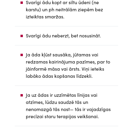
Svarīgi ādu kopt ar siltu ūdeni (ne
karstu) un ph neitrālām ziepēm bez
izteiktas smaržas.
Svarīgi ādu neberzt, bet nosusināt.
Ja āda kļūst sausāka, jūtamas vai
redzamas kairinājuma pazīmes, par to
jāinformē māsa vai ārsts. Viņi ieteiks
labāko ādas kopšanas līdzekli.
Ja uz ādas ir uzzīmētas līnijas vai
atzīmes, lūdzu saudzē tās un
nenomazgā tās nost— tās ir vajadzīgas
precīzai staru terapijas veikšanai.