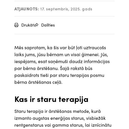
ATJAUNOTS:
17. septembris, 2025. gads
Drukāt
Dalīties
Mēs saprotam, ka šis var būt ļoti uztraucošs
laiks jums, jūsu bērnam un visai ģimenei. Jūs,
iespējams, esat saņēmuši daudz informācijas
par bērna ārstēšanu. Šajā rakstā būs
paskaidrots tieši par staru terapijas posmu
bērna ārstēšanas ceļā.
Kas ir staru terapija
Staru terapija ir ārstēšanas metode, kurā
izmanto augstas enerģijas starus, visbiežāk
rentgenstarus vai gamma starus, lai iznīcinātu