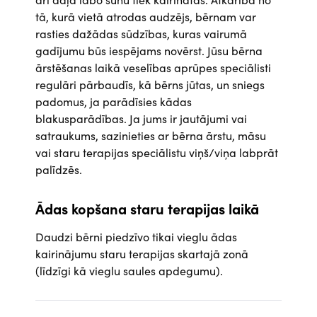
tā, kurā vietā atrodas audzējs, bērnam var
rasties dažādas sūdzības, kuras vairumā
gadījumu būs iespējams novērst. Jūsu bērna
ārstēšanas laikā veselības aprūpes speciālisti
regulāri pārbaudīs, kā bērns jūtas, un sniegs
padomus, ja parādīsies kādas
blakusparādības. Ja jums ir jautājumi vai
satraukums, sazinieties ar bērna ārstu, māsu
vai staru terapijas speciālistu viņš/viņa labprāt
palīdzēs.
Ādas kopšana staru terapijas laikā
Daudzi bērni piedzīvo tikai vieglu ādas
kairinājumu staru terapijas skartajā zonā
(līdzīgi kā vieglu saules apdegumu).