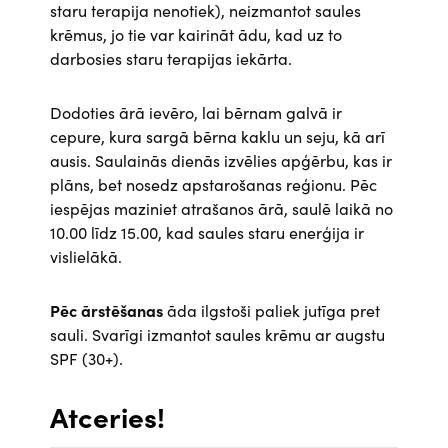
staru terapija nenotiek), neizmantot saules
krēmus, jo tie var kairināt ādu, kad uz to
darbosies staru terapijas iekārta.
Dodoties ārā ievēro, lai bērnam galvā ir
cepure, kura sargā bērna kaklu un seju, kā arī
ausis. Saulainās dienās izvēlies apģērbu, kas ir
plāns, bet nosedz apstarošanas reģionu. Pēc
iespējas maziniet atrašanos ārā, saulē laikā no
10.00 līdz 15.00, kad saules staru enerģija ir
vislielākā.
Pēc ārstēšanas
āda ilgstoši paliek jutīga pret
sauli. Svarīgi izmantot saules krēmu ar augstu
SPF (30+).
Atceries!