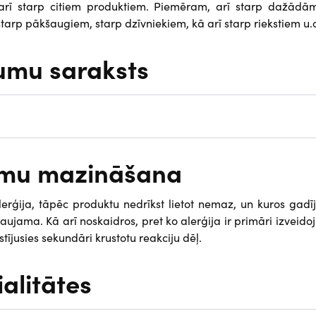
 arī starp citiem produktiem. Piemēram, arī starp dažādām
arp pākšaugiem, starp dzīvniekiem, kā arī starp riekstiem u.c
umu saraksts
tomu mazināšana
 alerģija, tāpēc produktu nedrīkst lietot nemaz, un kuros gad
aujama. Kā arī noskaidros, pret ko alerģija ir primāri izveidoj
stījusies sekundāri krustotu reakciju dēļ.
ialitātes