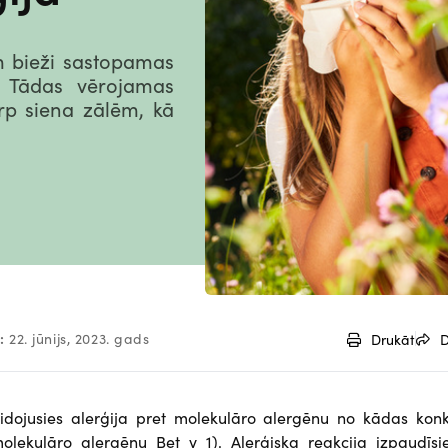
m bieži sastopamas
s. Tādas vērojamas
rp siena zālēm, kā
:
22. jūnijs, 2023. gads
Drukāt
D
veidojusies alerģija pret molekulāro alergēnu no kādas konk
ekulāro alergēnu Bet v 1). Alerģiska reakcija izpaudīsie