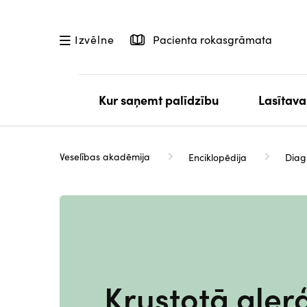
Pārlekt
uz
Pacienta rokasgrāmata
Izvēlne
galveno
saturu
Kur saņemt palīdzību
Lasītava
Veselības akadēmija
Enciklopēdija
Diag
Krustotā alerģ