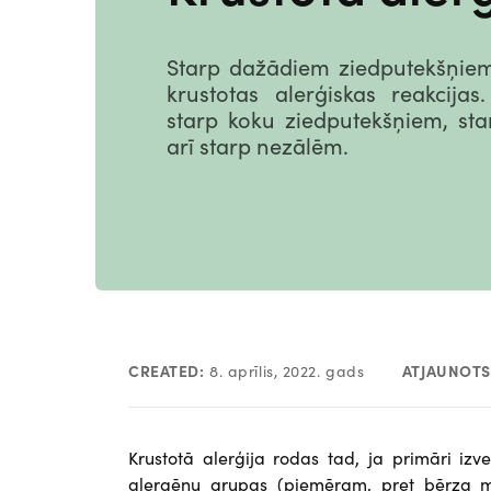
Starp dažādiem ziedputekšņie
krustotas alerģiskas reakcija
starp koku ziedputekšņiem, sta
arī starp nezālēm.
CREATED:
8. aprīlis, 2022. gads
ATJAUNOTS
Krustotā alerģija rodas tad, ja primāri iz
alergēnu grupas (piemēram, pret bērza mol