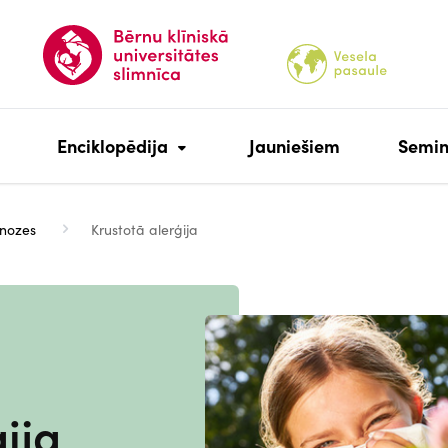
Enciklopēdija
Jauniešiem
Semin
nozes
Krustotā alerģija
Attēls
ija