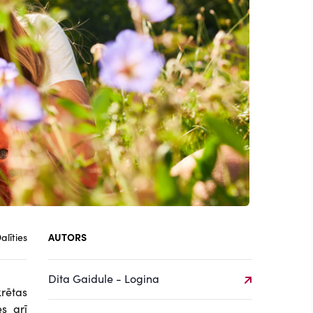
alīties
AUTORS
Dita Gaidule - Logina
rētas
s arī