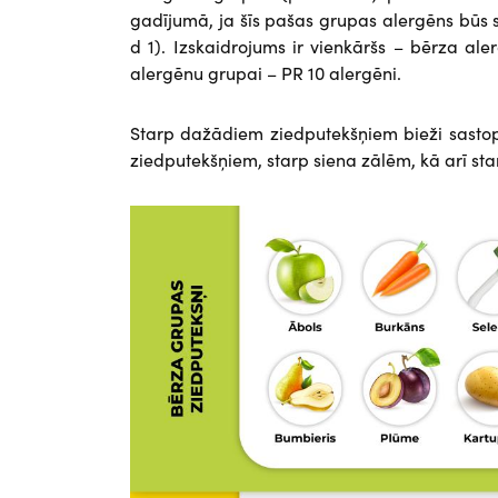
gadījumā, ja šīs pašas grupas alergēns būs
d 1). Izskaidrojums ir vienkāršs – bērza ale
alergēnu grupai – PR 10 alergēni.
Starp dažādiem ziedputekšņiem bieži sastop
ziedputekšņiem, starp siena zālēm, kā arī st
Attēls