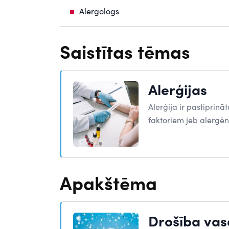
Alergologs
Saistītas tēmas
Alerģijas
Alerģija ir pastiprinā
faktoriem jeb alergē
Apakštēma
Drošība vas