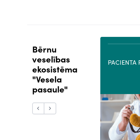
Bērnu
veselības
PROFESIONĀĻU PORTĀLS
PACIENTA 
ekosistēma
"Vesela
pasaule"