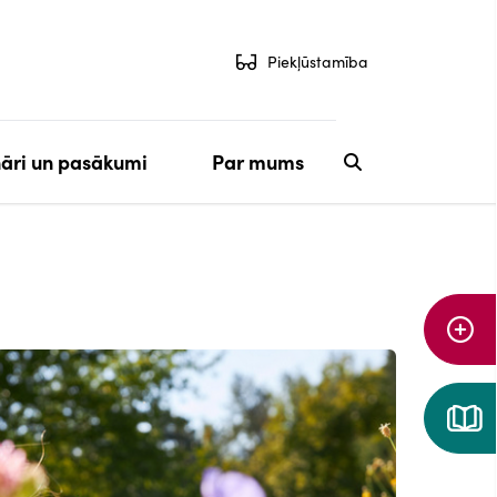
Piekļūstamība
āri un pasākumi
Par mums
Aiz