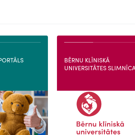
PORTĀLS
BĒRNU KLĪNISKĀ
UNIVERSITĀTES SLIMNĪC