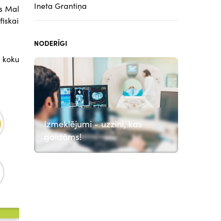
Ineta Grantiņa
s Mal
fiskai
NODERĪGI
 koku
Izmeklējumi - uzzini, kas
gaidāms!