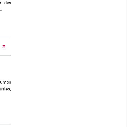
 zivs
.
ījumos
usies,