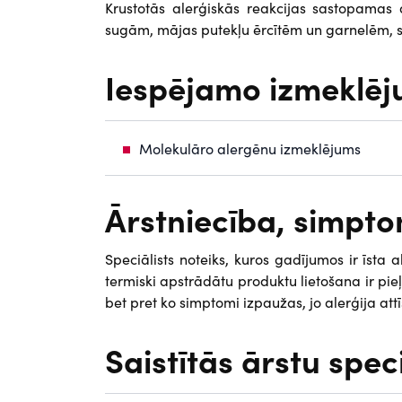
Krustotās alerģiskās reakcijas sastopamas
sugām, mājas putekļu ērcītēm un garnelēm, st
Iespējamo izmeklēj
Molekulāro alergēnu izmeklējums
Ārstniecība, simp
Speciālists noteiks, kuros gadījumos ir īsta
termiski apstrādātu produktu lietošana ir pieļ
bet pret ko simptomi izpaužas, jo alerģija attī
Saistītās ārstu spec