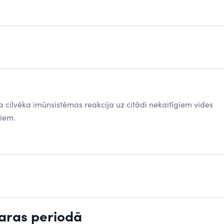
ta cilvēka imūnsistēmas reakcija uz citādi nekaitīgiem vides
niem.
aras periodā