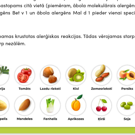
 sastopams citā vietā (piemēram, ābola molekulārais alergēn
rgēns Bet v 1 un ābola alergēns Mal d 1 pieder vienai speci
amas krustotas alerģiskas reakcijas. Tādas vērojamas starp
arp nezālēm.