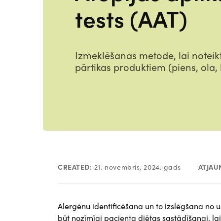
tests (AAT)
Izmeklēšanas metode, lai noteikt
pārtikas produktiem (piens, ola, k
CREATED:
21. novembris, 2024. gads
ATJAU
Alergēnu identificēšana un to izslēgšana no uzt
būt nozīmīgi pacienta diētas sastādīšanai, lai