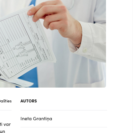
alīties
AUTORS
Ineta Grantiņa
ti var
 un