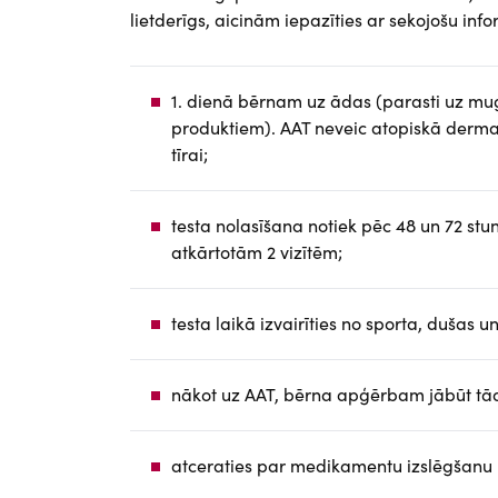
lietderīgs, aicinām iepazīties ar sekojošu info
1. dienā bērnam uz ādas (parasti uz mug
produktiem). AAT neveic atopiskā dermat
tīrai;
testa nolasīšana notiek pēc 48 un 72 stu
atkārtotām 2 vizītēm;
testa laikā izvairīties no sporta, dušas 
nākot uz AAT, bērna apģērbam jābūt tāda
atceraties par medikamentu izslēgšanu pi