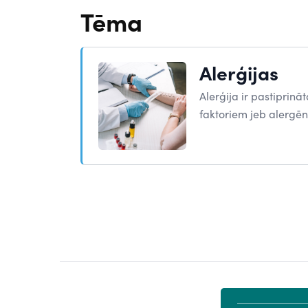
Tēma
Alerģijas
Alerģija ir pastiprinā
faktoriem jeb alergē