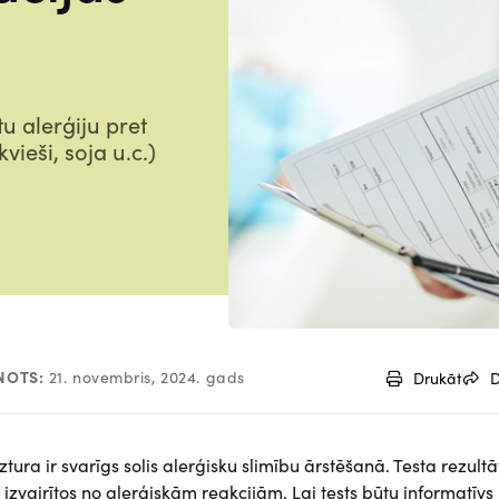
u alerģiju pret
vieši, soja u.c.)
NOTS:
21. novembris, 2024. gads
Drukāt
D
ura ir svarīgs solis alerģisku slimību ārstēšanā. Testa rezultā
 izvairītos no alerģiskām reakcijām. Lai tests būtu informatīvs