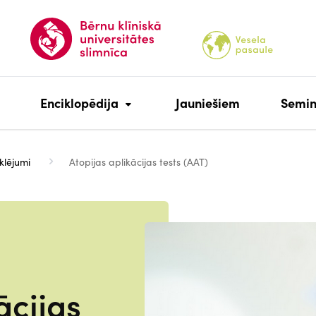
Enciklopēdija
Jauniešiem
Semin
klējumi
Atopijas aplikācijas tests (AAT)
ācijas