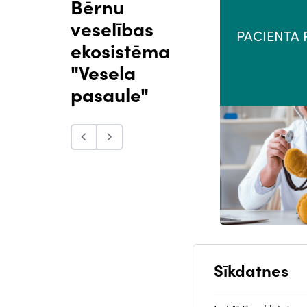
Bērnu
veselības
PROFESIONĀĻU PORTĀLS
PACIENTA 
ekosistēma
"Vesela
pasaule"
Sīkdatnes