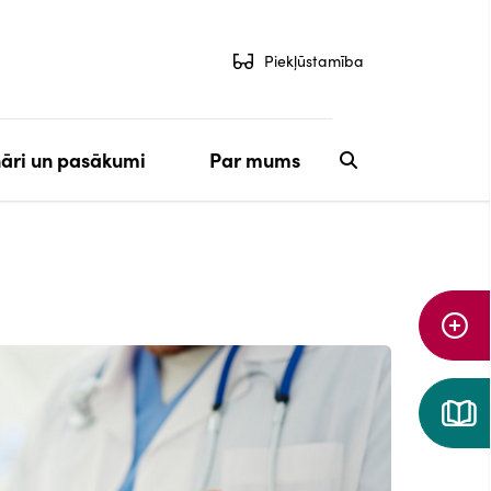
Piekļūstamība
āri un pasākumi
Par mums
Aiz