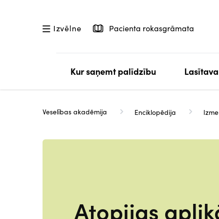
Pārlekt
uz
Pacienta rokasgrāmata
Izvēlne
galveno
saturu
Kur saņemt palīdzību
Lasītava
Veselības akadēmija
Enciklopēdija
Izme
Atopijas aplik