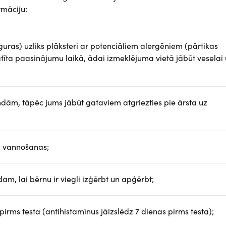
rmāciju:
uras) uzliks plāksteri ar potenciāliem alergēniem (pārtikas
īta paasinājumu laikā, ādai izmeklējuma vietā jābūt veselai
ndām, tāpēc jums jābūt gataviem atgriezties pie ārsta uz
un vannošanas;
m, lai bērnu ir viegli izģērbt un apģērbt;
rms testa (antihistamīnus jāizslēdz 7 dienas pirms testa);