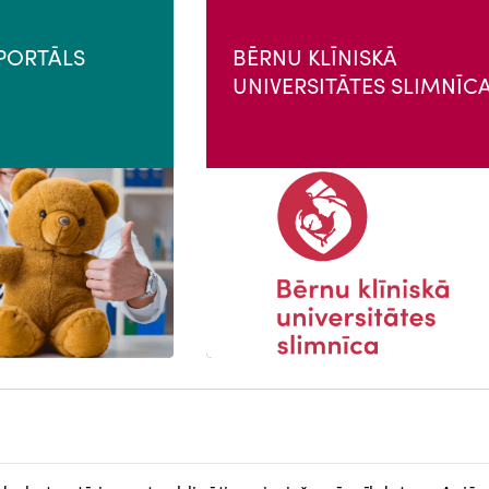
PORTĀLS
BĒRNU KLĪNISKĀ
UNIVERSITĀTES SLIMNĪC