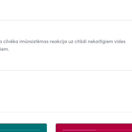
ta cilvēka imūnsistēmas reakcija uz citādi nekaitīgiem vides
niem.