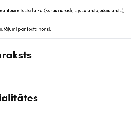
antosim testa laikā (kurus norādījis jūsu ārstējošais ārsts);
autājumi par testa norisi.
araksts
ialitātes