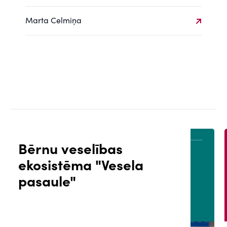
Marta Celmiņa
Bērnu veselības
ekosistēma "Vesela
ĀLS
PACIENTA PORTĀLS
pasaule"