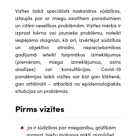
Vizītes laikā speciālists noskaidros sūdzības,
iztaujās par ar miegu saistītiem paradumiem
un citām veselības problēmām. Vizītes mērķis ir
izprast bērna vai jaunieša problēmu, noteikt
iespējamo diagnozi, kā arī, izvērtējot sūdzības
un objektīvo atradni, nepieciešamības
gadījumā ieteikt turpmākos izmeklējumus
(piemēram, miega izmeklējumus, asins
analīzes) vai konsultācijas. Covid-19
pandēmijas laikā vizītes var būt gan klātienē,
gan attālināti – atkarībā no epidemioloģiskās
situācijas un problēmas.
Pirms vizītes
Ja ir sūdzības par miegainību, grūtībām
aizmigt, biežu mošanos naktī, aizpildiet