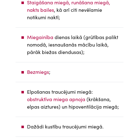
Staigāšana miegā, runāšana miegā,
nakts bailes
, kā arī citi nevēlamie
notikumi naktī;
Miegainība
dienas laikā (grūtības palikt
nomodā, iesnaušanās mācību laikā,
pārāk biežas diendusas);
Bezmiegs
;
Elpošanas traucējumi miegā:
obstruktīva miega apnoja
(krākšana,
elpas aiztures) un hipoventilācija miegā;
Dažādi kustību traucējumi miegā.