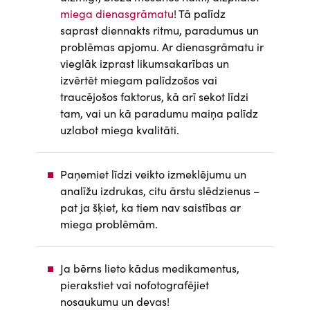
miega dienasgrāmatu
! Tā palīdz
saprast diennakts ritmu, paradumus un
problēmas apjomu. Ar dienasgrāmatu ir
vieglāk izprast likumsakarības un
izvērtēt miegam palīdzošos vai
traucējošos faktorus, kā arī sekot līdzi
tam, vai un kā paradumu maiņa palīdz
uzlabot miega kvalitāti.
Paņemiet līdzi veikto izmeklējumu un
analīžu izdrukas, citu ārstu slēdzienus –
pat ja šķiet, ka tiem nav saistības ar
miega problēmām.
Ja bērns lieto kādus medikamentus,
pierakstiet vai nofotografējiet
nosaukumu un devas!