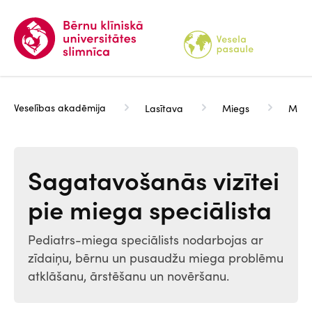
Pārlekt
uz
galveno
saturu
Veselības akadēmija
Lasītava
Miegs
Miega
Sagatavošanās vizītei
pie miega speciālista
Pediatrs-miega speciālists nodarbojas ar
zīdaiņu, bērnu un pusaudžu miega problēmu
atklāšanu, ārstēšanu un novēršanu.