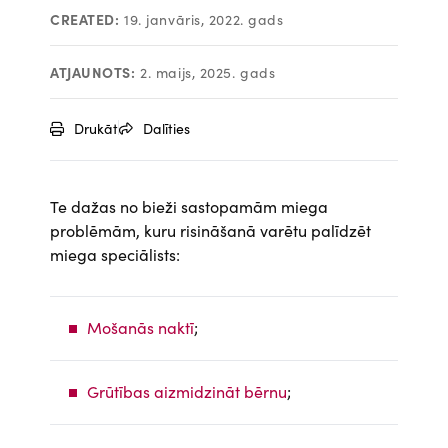
CREATED:
19. janvāris, 2022. gads
ATJAUNOTS:
2. maijs, 2025. gads
Drukāt
Dalīties
Te dažas no bieži sastopamām miega
problēmām, kuru risināšanā varētu palīdzēt
miega speciālists:
Mošanās naktī
;
Grūtības aizmidzināt bērnu
;