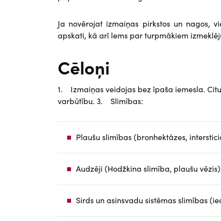
Ja novērojat izmaiņas pirkstos un nagos, vi
apskati, kā arī lems par turpmākiem izmeklēj
Cēloņi
1. Izmaiņas veidojas bez īpaša iemesla. Cit
varbūtību. 3. Slimības:
Plaušu slimības (bronhektāzes, interstici
Audzēji (Hodžkina slimība, plaušu vēzis)
Sirds un asinsvadu sistēmas slimības (ied