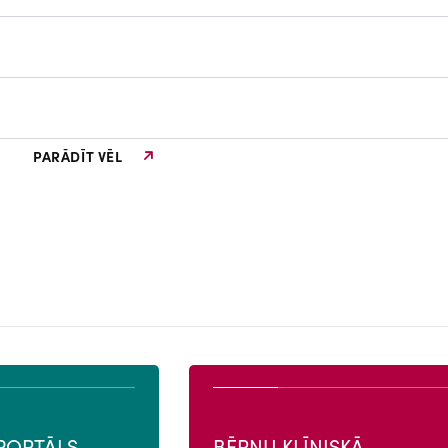
PARĀDĪT VĒL
PORTĀLS
BĒRNU KLĪNISKĀ