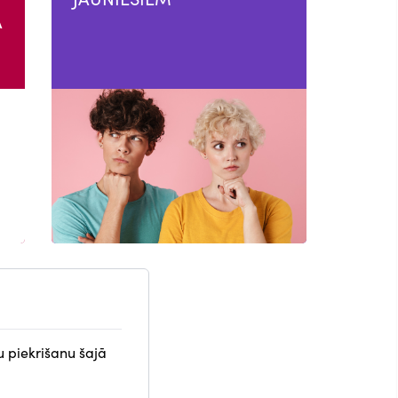
A
u piekrišanu šajā