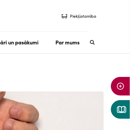
Piekļūstamība
āri un pasākumi
Par mums
Aiz