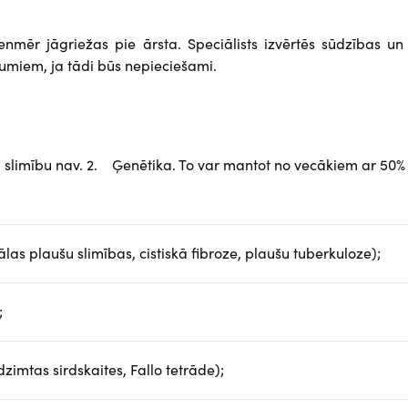
enmēr jāgriežas pie ārsta. Speciālists izvērtēs sūdzības un
umiem, ja tādi būs nepieciešami.
u slimību nav. 2. Ģenētika. To var mantot no vecākiem ar 50%
ālas plaušu slimības, cistiskā fibroze, plaušu tuberkuloze);
;
zimtas sirdskaites, Fallo tetrāde);