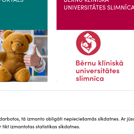
UNIVERSITĀTES SLIMNĪC
 darbotos, tā izmanto obligāti nepieciešamās sīkdatnes. Ar jūs
NU
SOCIĀLIE TĪKLI
 tikt izmantotas statistikas sīkdatnes.