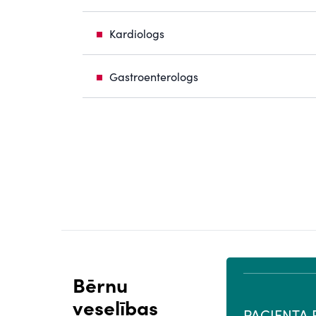
Kardiologs
Gastroenterologs
Bērnu
veselības
PROFESIONĀĻU PORTĀLS
PACIENTA 