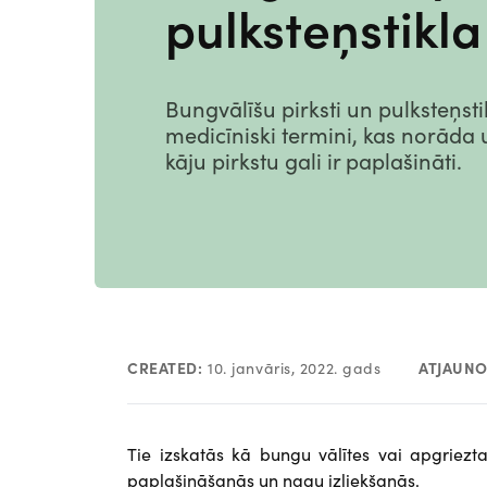
pulksteņstikla
Bungvālīšu pirksti un pulksteņstik
medicīniski termini, kas norāda 
kāju pirkstu gali ir paplašināti.
CREATED:
10. janvāris, 2022. gads
ATJAUNO
Tie izskatās kā bungu vālītes vai apgriezt
paplašināšanās un nagu izliekšanās.