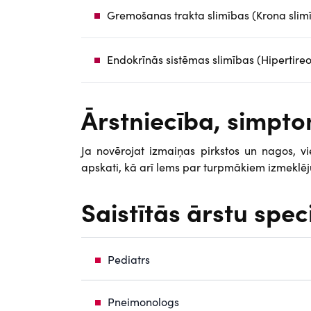
Gremošanas trakta slimības (Krona slimīb
Endokrīnās sistēmas slimības (Hipertireo
Ārstniecība, simp
Ja novērojat izmaiņas pirkstos un nagos, vi
apskati, kā arī lems par turpmākiem izmeklēj
Saistītās ārstu spec
Pediatrs
Pneimonologs