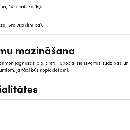
a, čūlainais kolīts);
ze, Greivsa slimība).
tomu mazināšana
enmēr jāgriežas pie ārsta. Speciālists izvērtēs sūdzības un
umiem, ja tādi būs nepieciešami.
ialitātes