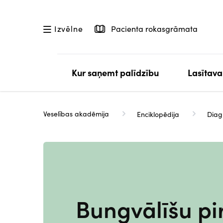
Pārlekt
uz
Pacienta rokasgrāmata
Izvēlne
galveno
saturu
Kur saņemt palīdzību
Lasītava
Veselības akadēmija
Enciklopēdija
Diag
Bungvālīšu pir