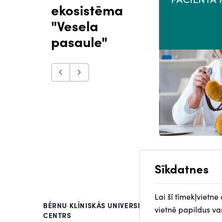
ekosistēma
"Vesela
pasaule"
Sīkdatnes
Lai šī tīmekļvietne
BĒRNU KLĪNISKĀS UNIVERSITĀTES SLIMNĪCAS ZVA
vietnē papildus var
CENTRS