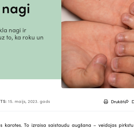
 nagi
la nagi ir
uz to, ka roku un
TS:
15. maijs, 2023. gads
Drukāt
D
as karotes. To izraisa saistaudu augšana – veidojas pirkstu