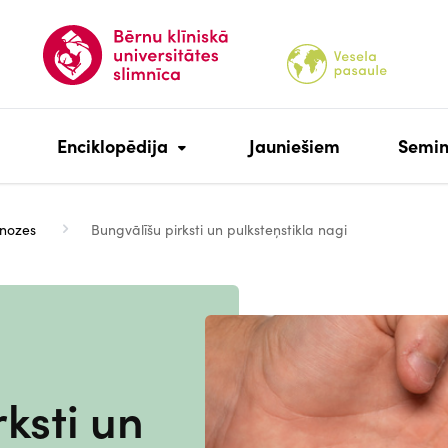
Enciklopēdija
Jauniešiem
Semin
nozes
Bungvālīšu pirksti un pulksteņstikla nagi
Attēls
ksti un