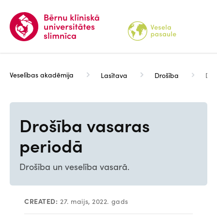
Pārlekt
uz
galveno
saturu
Veselības akadēmija
Lasītava
Drošība
Dro
Drošība vasaras
periodā
Drošība un veselība vasarā.
CREATED:
27. maijs, 2022. gads