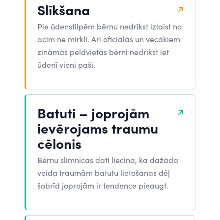
Slīkšana
Pie ūdenstilpēm bērnu nedrīkst izlaist no
acīm ne mirkli. Arī oficiālās un vecākiem
zināmās peldvietās bērni nedrīkst iet
ūdenī vieni paši.
Batuti – joprojām
ievērojams traumu
cēlonis
Bērnu slimnīcas dati liecina, ka dažāda
veida traumām batutu lietošanas dēļ
šobrīd joprojām ir tendence pieaugt.