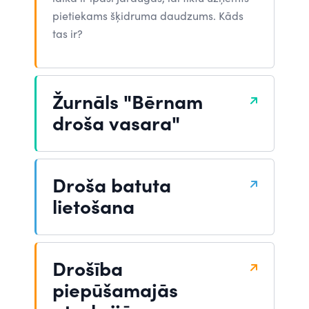
pietiekams šķidruma daudzums. Kāds
tas ir?
Žurnāls "Bērnam
droša vasara"
Droša batuta
lietošana
Drošība
piepūšamajās