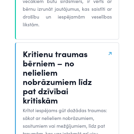
vecākiem būtu sirdsmiers, ir vērts ar
bērnu izrunāt jautājumus, kas saistīti ar
drošību un iespējamām veselības
likstām.
Kritienu traumas
bērniem – no
nelieliem
nobrāzumiem līdz
pat dzīvībai
kritiskām
Krītot iespējams gūt dažādas traumas:
sākot ar nelieliem nobrāzumiem,
sasitumiem vai mežģījumiem, līdz pat
traumām, kas var ietekmēt arī visu