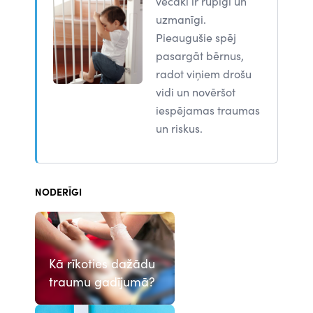
vecāki ir rūpīgi un
uzmanīgi.
Pieaugušie spēj
pasargāt bērnus,
radot viņiem drošu
vidi un novēršot
iespējamas traumas
un riskus.
NODERĪGI
Kā rīkoties dažādu
traumu gadījumā?