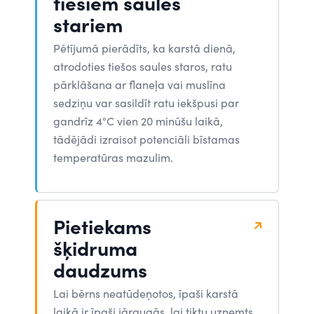
tiešiem saules
stariem
Pētījumā pierādīts, ka karstā dienā,
atrodoties tiešos saules staros, ratu
pārklāšana ar flaneļa vai muslīna
sedziņu var sasildīt ratu iekšpusi par
gandrīz 4°C vien 20 minūšu laikā,
tādējādi izraisot potenciāli bīstamas
temperatūras mazulim.
Pietiekams
šķidruma
daudzums
Lai bērns neatūdeņotos, īpaši karstā
laikā ir īpaši jāraugās, lai tiktu uzņemts