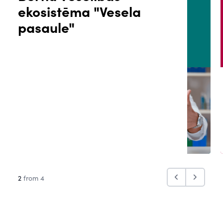
ekosistēma "Vesela
ĀLS
PACIENTA PORTĀLS
pasaule"
2
from 4