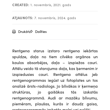
CREATED:
1. novembris, 2021. gads
ATJAUNOTS:
7. novembris, 2024. gads
Drukāt
Dalīties
Rentgena starus izstaro rentgena iekārtas
spuldze, daļa no tiem cilvēka orgānos un
kaulos absorbējas, daļa – izspiežas cauri.
Attēlu veido tā starojuma daļa, kas ķermenim ir
izspiedusies cauri. Rentgena attēlus jeb
rentgenogrammas iegūst uz fotoplates un tos
analizē ārsts-radiologs. Jo blīvākas ir ķermeņa
struktūras, jo gaišākas tās izskatās
rentgenogrammā. Audi ar mazāku blīvumu,
piemēram, plaušas, kurās ir daudz gaisa,
rentgenogrammās izskatās melni vai pelēki.