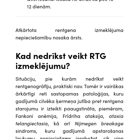
12 dienām.
Atkārtota rentgena izmeklējuma
nepieciešamību nosaka ārsts.
Kad nedrīkst veikt RTG
izmeklējumu?
Situāciju, pie kurām nedrīkst veikt
rentgenogrāfiju, praktiski nav. Tomēr ir vairākas
ārkārtīgi reti sastopamas patoloģijas, kuru
gadījumā cilvēka ķermeņa jutība pret rentgena
starojumu ir izteikti paaugstināta, piemēram,
Fankoni anēmija, Frīdriha ataksija,
ataxia
telangiectasia
, kā arī
Nijmegen breakage
sindroms, kuru gadījumā apstarošanas
laukumu nepieciešams ierobežot, cik vien