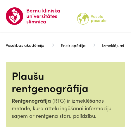
Pārlekt
uz
galveno
saturu
Veselības akadēmija
Enciklopēdija
Izmeklējumi
Plaušu
rentgenogrāfija
Rentgenogrāfija
(RTG) ir izmeklēšanas
metode, kurā attēlu iegūšanai informāciju
saņem ar rentgena staru palīdzību.