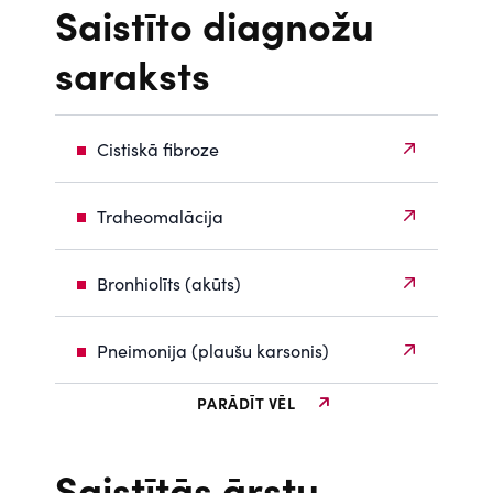
Saistīto diagnožu
saraksts
Cistiskā fibroze
Traheomalācija
Bronhiolīts (akūts)
Pneimonija (plaušu karsonis)
PARĀDĪT VĒL
Saistītās ārstu