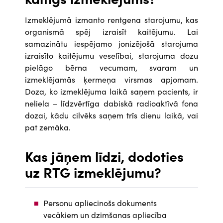
Izmeklējumā izmanto rentgena starojumu, kas
organismā spēj izraisīt kaitējumu. Lai
samazinātu iespējamo jonizējošā starojuma
izraisīto kaitējumu veselībai, starojuma dozu
pielāgo bērna vecumam, svaram un
izmeklējamās ķermeņa virsmas apjomam.
Doza, ko izmeklējuma laikā saņem pacients, ir
neliela – līdzvērtīga dabiskā radioaktīvā fona
dozai, kādu cilvēks saņem trīs dienu laikā, vai
pat zemāka.
Kas jāņem līdzi, dodoties
uz RTG izmeklējumu?
Personu apliecinošs dokuments
vecākiem un dzimšanas apliecība