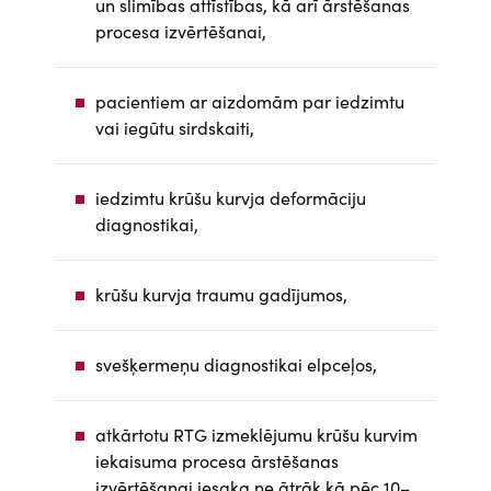
un slimības attīstības, kā arī ārstēšanas
procesa izvērtēšanai,
pacientiem ar aizdomām par iedzimtu
vai iegūtu sirdskaiti,
iedzimtu krūšu kurvja deformāciju
diagnostikai,
krūšu kurvja traumu gadījumos,
svešķermeņu diagnostikai elpceļos,
atkārtotu RTG izmeklējumu krūšu kurvim
iekaisuma procesa ārstēšanas
izvērtēšanai iesaka ne ātrāk kā pēc 10–