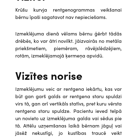
Krūšu kurvja
rentgenogrammas veikšanai
bērnu īpaši sagatavot nav nepieciešams.
Izmeklējuma dienā vēlams bērnu ģērbt tādās
drēbēs, ko var ātri novilkt. Jāizvairās no metāla
priekšmetiem, piemēram, rāvējslēdzējiem,
rotām, izmeklējamajā ķermeņa apvidū.
Vizītes norise
Izmeklējumu veic ar rentgena iekārtu, kas var
būt gan garš galds ar rentgena staru spuldzi
virs tā, gan arī vertikāls statīvs, pret kuru vērsta
rentgena staru spuldze. Pacientu ieved telpā
un novieto uz izmeklējuma galda vai sēdus pie
tā. Attēlu uzņemšanas laikā bērnam jāguļ vai
jāsēž nekustīgi, jo kustības traucē veikt