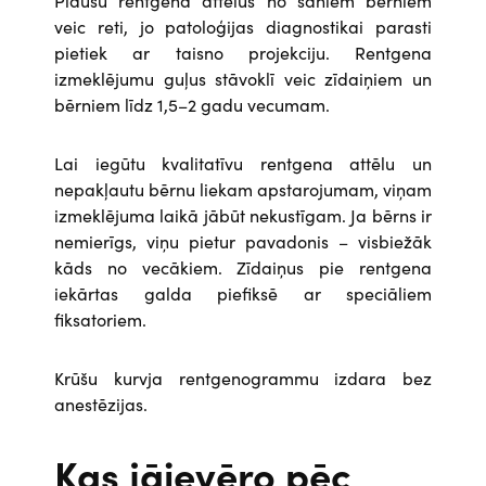
Plaušu rentgena attēlus no sāniem bērniem
veic reti, jo patoloģijas diagnostikai parasti
pietiek ar taisno projekciju. Rentgena
izmeklējumu guļus stāvoklī veic zīdaiņiem un
bērniem līdz 1,5–2 gadu vecumam.
Lai iegūtu kvalitatīvu rentgena attēlu un
nepakļautu bērnu liekam apstarojumam, viņam
izmeklējuma laikā jābūt nekustīgam. Ja bērns ir
nemierīgs, viņu pietur pavadonis – visbiežāk
kāds no vecākiem.
Zīdaiņus pie rentgena
iekārtas galda piefiksē ar speciāliem
fiksatoriem.
Krūšu kurvja rentgenogrammu izdara bez
anestēzijas.
Kas jāievēro pēc