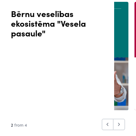
Bērnu veselības
ekosistēma "Vesela
ĀLS
PACIENTA PORTĀLS
pasaule"
2
from 4