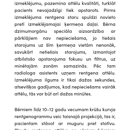
izmeklējumu, pazemina attēlu kvalitāti, turklāt
pacients nevajadzīgi tiek apstarots. Pirms
izmeklējuma rentgena staru spuldzi novieto
pretī izmeklējamajai ķermeņa daļai. Bērna
dzimumorgānu speciāla aizsardzība ar
pārklājiem nav nepieciešama, jo tiešais
starojums uz šīm ķermeņa vietām nenonāk,
savukārt netiešais starojums, izmantojot
atbilstošo apstarojuma fokusu un filtrus, uz
minētajām zonām samazinās. Pēc tam
radiologa asistents uzņem rentgena attēlu.
Izmeklējuma ilgums ir tikai dažas sekundes,
atsevišķos gadījumos, kad nepieciešams vairāk
attēlu, tās var būt arī dažas minūtes.
Bērniem līdz 10–12 gadu vecumam krūšu kurvja
rentgenogrammu veic taisnajā projekcijā, tas ir,
pacientam stāvot ar muguru pret statīvu.