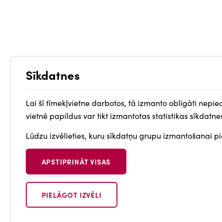
Sīkdatnes
Lai šī tīmekļvietne darbotos, tā izmanto obligāti nepie
vietnē papildus var tikt izmantotas statistikas sīkdatne
Lūdzu izvēlieties, kuru sīkdatņu grupu izmantošanai pie
APSTIPRINĀT VISAS
PIELĀGOT IZVĒLI