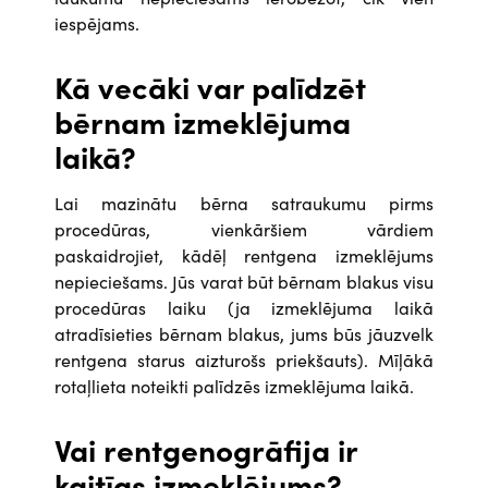
iespējams.
Kā vecāki var palīdzēt
bērnam izmeklējuma
laikā?
Lai mazinātu bērna satraukumu pirms
procedūras, vienkāršiem vārdiem
paskaidrojiet, kādēļ rentgena izmeklējums
nepieciešams. Jūs varat būt bērnam blakus visu
procedūras laiku (ja izmeklējuma laikā
atradīsieties bērnam blakus, jums būs jāuzvelk
rentgena starus aizturošs priekšauts). Mīļākā
rotaļlieta noteikti palīdzēs izmeklējuma laikā.
Vai rentgenogrāfija ir
kaitīgs izmeklējums?