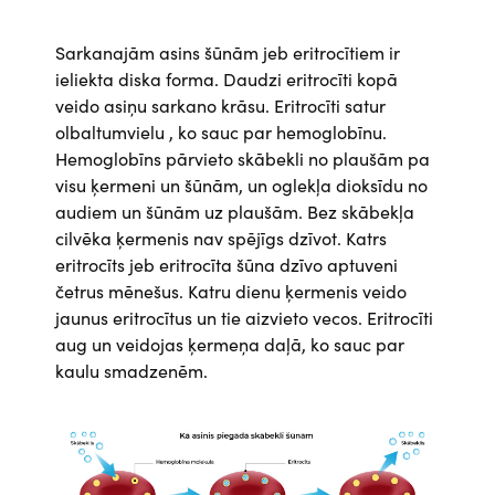
Sarkanajām asins šūnām jeb eritrocītiem ir
ieliekta diska forma. Daudzi eritrocīti kopā
veido asiņu sarkano krāsu.
Eritrocīti satur
olbaltumvielu
, ko sauc par hemoglobīnu.
Hemoglobīns pārvieto skābekli no plaušām pa
visu ķermeni un šūnām, un oglekļa dioksīdu no
audiem un šūnām uz plaušām. Bez skābekļa
cilvēka ķermenis nav spējīgs dzīvot. Katrs
eritrocīts jeb eritrocīta šūna dzīvo aptuveni
četrus mēnešus. Katru dienu ķermenis veido
jaunus eritrocītus un tie aizvieto vecos. Eritrocīti
aug un veidojas ķermeņa daļā, ko sauc par
kaulu smadzenēm.
Attēls