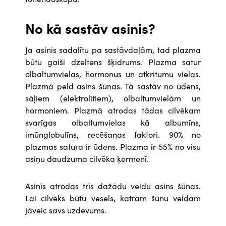
No kā sastāv asinis?
Ja asinis sadalītu pa sastāvdaļām, tad plazma
būtu gaiši dzeltens šķidrums. Plazma satur
olbaltumvielas, hormonus un atkritumu vielas.
Plazmā peld asins šūnas. Tā sastāv no ūdens,
sāļiem (elektrolītiem), olbaltumvielām un
hormoniem. Plazmā atrodas tādas cilvēkam
svarīgas olbaltumvielas kā albumīns,
imūnglobulīns, recēšanas faktori. 90% no
plazmas satura ir ūdens. Plazma ir 55% no visu
asiņu daudzuma cilvēka ķermenī.
Asinīs atrodas trīs dažādu veidu asins šūnas.
Lai cilvēks būtu vesels, katram šūnu veidam
jāveic savs uzdevums.