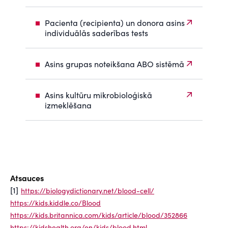
Pacienta (recipienta) un donora asins
individuālās saderības tests
Asins grupas noteikšana ABO sistēmā
Asins kultūru mikrobioloģiskā
izmeklēšana
Atsauces
[1]
https://biologydictionary.net/blood-cell/
https://kids.kiddle.co/Blood
https://kids.britannica.com/kids/article/blood/352866
https://kidshealth.org/en/kids/blood.html