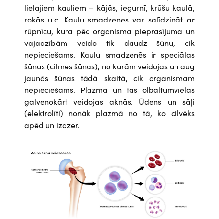
lielajiem kauliem – kājās, iegurnī, krūšu kaulā,
rokās u.c. Kaulu smadzenes var salīdzināt ar
rūpnīcu, kura pēc organisma pieprasījuma un
vajadzībām veido tik daudz šūnu, cik
nepieciešams. Kaulu smadzenēs ir speciālas
šūnas (cilmes šūnas), no kurām veidojas un aug
jaunās šūnas tādā skaitā, cik organismam
nepieciešams. Plazma un tās olbaltumvielas
galvenokārt veidojas aknās. Ūdens un sāļi
(elektrolīti) nonāk plazmā no tā, ko cilvēks
apēd un izdzer.
Attēls