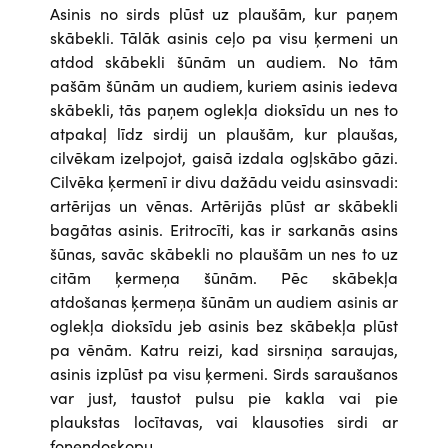
Asinis no sirds plūst uz plaušām, kur paņem
skābekli. Tālāk asinis ceļo pa visu ķermeni un
atdod skābekli šūnām un audiem. No tām
pašām šūnām un audiem, kuriem asinis iedeva
skābekli, tās paņem oglekļa dioksīdu un nes to
atpakaļ līdz sirdij un plaušām, kur plaušas,
cilvēkam izelpojot, gaisā izdala ogļskābo gāzi.
Cilvēka ķermenī ir divu dažādu veidu asinsvadi:
artērijas un vēnas. Artērijās plūst ar skābekli
bagātas asinis. Eritrocīti, kas ir sarkanās asins
šūnas, savāc skābekli no plaušām un nes to uz
citām ķermeņa šūnām. Pēc skābekļa
atdošanas ķermeņa šūnām un audiem asinis ar
oglekļa dioksīdu jeb asinis bez skābekļa plūst
pa vēnām. Katru reizi, kad sirsniņa saraujas,
asinis izplūst pa visu ķermeni. Sirds saraušanos
var just, taustot pulsu pie kakla vai pie
plaukstas locītavas, vai klausoties sirdi ar
fonendoskopu.