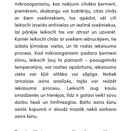
mikroorganismu, kas nokļuvis cilvēka ķermenī,
piemēram, skabargu vai baktēriju, citas cīnās
ar šiem svešiniekiem, tos apēdot, vēl citi
leikocīti izveido antivielas un iezīmē svešiniekus,
lai pārējie leikocīti tos var atrast un uzvarēt.
Kamēr leikocīti cīnās ar svešiem iebrucējiem, tie
izdala ķīmiskas vielas, un tā rodas iekaisuma
process. Kad mikroorganismi padara ķermeni
slimu, leikocīti ļauj to pamanīt – paaugstinās
temperatūra, var rasties apsārtums, iekaisuma
vieta var kļūt siltāka vai sāpīga. Notiek
izmaiņas asins analīzēs, tajās var redzēt
iekaisuma procesu. Leikocīti aug kaulu
smadzenēs un trenējas, līdz ir gatavi veikt savu
darbu liesā un limfmezglos. Balto asins šūnu
asinīs kopumā ir daudz mazāk nekā sarkano
asins šūnu.