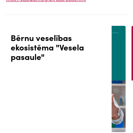
Bērnu veselības
ekosistēma "Vesela
ĀLS
PACIENTA PORTĀLS
pasaule"