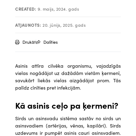
CREATED:
9. maijs, 2024. gads
ATJAUNOTS:
20. jūnijs, 2025. gads
Drukāt
Dalīties
Asinis attīra cilvēka organismu, vajadzīgās
vielas nogādājot uz dažādām vietām ķermenī,
savukārt liekās vielas aizgādājot prom. Tās
palīdz cīnīties pret infekcijām.
Kā asinis ceļo pa ķermeni?
Sirds un asinsvadu sistēma sastāv no sirds un
asinsvadiem (artērijas, vēnas, kapilāri). Sirds
uzdevums ir pumpēt asinis cauri asinsvadiem.