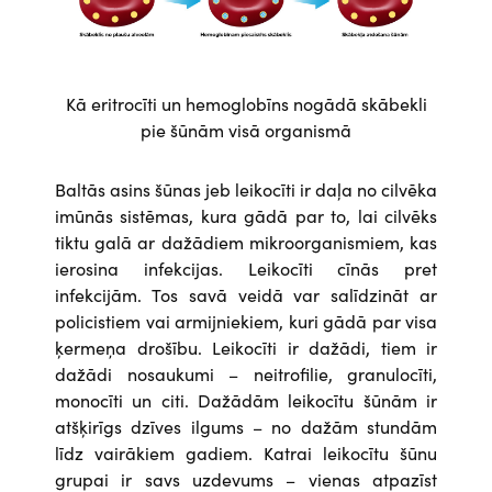
Kā eritrocīti un hemoglobīns nogādā skābekli
pie šūnām visā organismā
Baltās asins šūnas jeb leikocīti ir daļa no cilvēka
imūnās sistēmas, kura gādā par to, lai cilvēks
tiktu galā ar dažādiem mikroorganismiem, kas
ierosina infekcijas. Leikocīti cīnās pret
infekcijām. Tos savā veidā var salīdzināt ar
policistiem vai armijniekiem, kuri gādā par visa
ķermeņa drošību. Leikocīti ir dažādi, tiem ir
dažādi nosaukumi – neitrofilie, granulocīti,
monocīti un citi. Dažādām leikocītu šūnām ir
atšķirīgs dzīves ilgums – no dažām stundām
līdz vairākiem gadiem. Katrai leikocītu šūnu
grupai ir savs uzdevums – vienas atpazīst