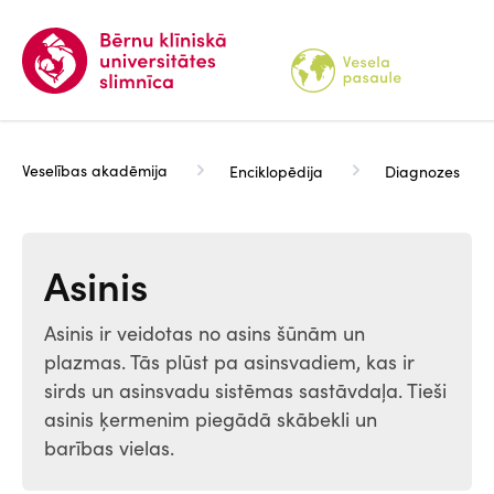
Pārlekt
uz
galveno
saturu
Veselības akadēmija
Enciklopēdija
Diagnozes
Asinis
Asinis ir veidotas no asins šūnām un
plazmas. Tās plūst pa asinsvadiem, kas ir
sirds un asinsvadu sistēmas sastāvdaļa. Tieši
asinis ķermenim piegādā skābekli un
barības vielas.