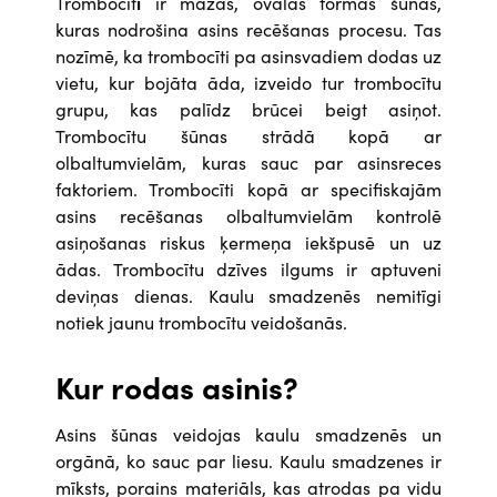
Trombocīt
i
ir mazas, ovālas formas šūnas,
kuras nodrošina asins recēšanas procesu. Tas
nozīmē, ka trombocīti pa asinsvadiem dodas uz
vietu, kur bojāta āda, izveido tur trombocītu
grupu, kas palīdz brūcei beigt asiņot.
Trombocītu šūnas strādā kopā ar
olbaltumvielām, kuras sauc par asinsreces
faktoriem. Trombocīti kopā ar specifiskajām
asins recēšanas olbaltumvielām kontrolē
asiņošanas riskus ķermeņa iekšpusē un uz
ādas. Trombocītu dzīves ilgums ir aptuveni
deviņas dienas. Kaulu smadzenēs nemitīgi
notiek jaunu trombocītu veidošanās.
Kur rodas asinis?
Asins šūnas veidojas kaulu smadzenēs un
orgānā, ko sauc par liesu. Kaulu smadzenes ir
mīksts, porains materiāls, kas atrodas pa vidu