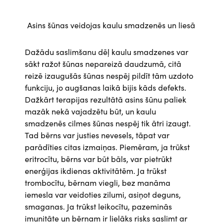
Asins šūnas veidojas kaulu smadzenēs un liesā
Dažādu saslimšanu dēļ kaulu smadzenes var
sākt ražot šūnas nepareizā daudzumā, citā
reizē izaugušās šūnas nespēj pildīt tām uzdoto
funkciju, jo augšanas laikā bijis kāds defekts.
Dažkārt terapijas rezultātā asins šūnu paliek
mazāk nekā vajadzētu būt, un kaulu
smadzenēs cilmes šūnas nespēj tik ātri izaugt.
Tad bērns var justies nevesels, tāpat var
parādīties citas izmaiņas. Piemēram, ja trūkst
eritrocītu, bērns var būt bāls, var pietrūkt
enerģijas ikdienas aktivitātēm. Ja trūkst
trombocītu, bērnam viegli, bez manāma
iemesla var veidoties zilumi, asiņot deguns,
smaganas. Ja trūkst leikocītu, pazeminās
imunitāte un bērnam ir lielāks risks saslimt ar